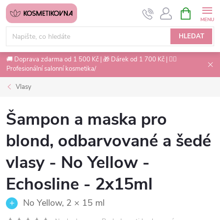
Přejít
NÁKUPNÍ
na
KOŠÍK
obsah
HLEDAT
🚚 Doprava zdarma od 1 500 Kč | 🎁 Dárek od 1 700 Kč | 💇‍♀️
Profesionální salonní kosmetika/
Vlasy
Šampon a maska pro
blond, odbarvované a šedé
vlasy - No Yellow -
Echosline - 2x15ml
No Yellow, 2 × 15 ml