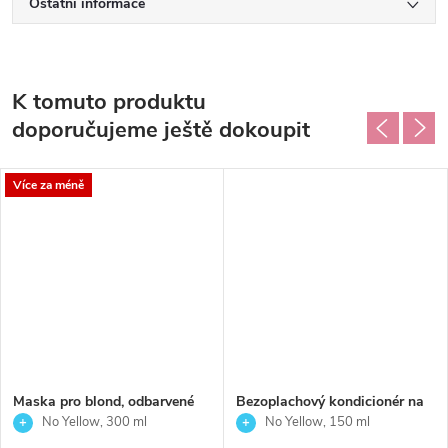
Ostatní informace
K tomuto produktu
doporučujeme ještě dokoupit
Více za méně
Maska pro blond, odbarvené
Bezoplachový kondicionér na
nebo šedé vlasy - No Yellow
vlasy pro krásnou blond - No
No Yellow, 300 ml
No Yellow, 150 ml
mask - Echosline - 300ml
Yellow - Echosline - 150ml