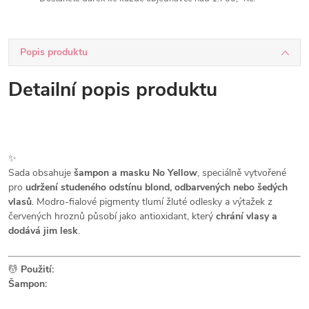
Popis produktu
Detailní popis produktu
✨
Sada obsahuje
šampon a masku No Yellow
, speciálně vytvořené
pro
udržení studeného odstínu blond, odbarvených nebo šedých
vlasů
. Modro-fialové pigmenty tlumí žluté odlesky a výtažek z
červených hroznů působí jako antioxidant, který
chrání vlasy a
dodává jim lesk
.
💆
Použití:
Šampon: