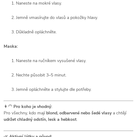
Naneste na mokré vlasy.
Jemně vmasírujte do vlasů a pokožky hlavy.
Důkladně opláchněte.
Maska:
Naneste na ručníkem vysušené vlasy.
Nechte působit 3–5 minut.
Jemně opláchněte a stylujte dle potřeby.
👩‍🦳
Pro koho je vhodný:
Pro všechny, kdo mají
blond, odbarvené nebo šedé vlasy
a chtějí
udržet chladný odstín, lesk a hebkost
.
🌿
Aktivní látky a původ: