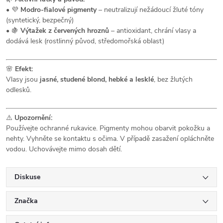
• 💜
Modro-fialové pigmenty
– neutralizují nežádoucí žluté tóny
(syntetický, bezpečný)
• 🍇
Výtažek z červených hroznů
– antioxidant, chrání vlasy a
dodává lesk (rostlinný původ, středomořská oblast)
🌸
Efekt:
Vlasy jsou
jasné, studené blond, hebké a lesklé
, bez žlutých
odlesků.
⚠️
Upozornění:
Používejte ochranné rukavice. Pigmenty mohou obarvit pokožku a
nehty. Vyhněte se kontaktu s očima. V případě zasažení opláchněte
vodou. Uchovávejte mimo dosah dětí.
Diskuse
Značka