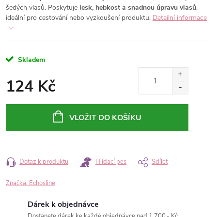
šedých vlasů. Poskytuje
lesk, hebkost a snadnou úpravu vlasů
,
ideální pro cestování nebo vyzkoušení produktu.
Detailní informace
Skladem
124 Kč
Měrná
cena:
VLOŽIT DO KOŠÍKU
Dotaz k produktu
Hlídací pes
Sdílet
Značka:
Echosline
Dárek k objednávce
Dostanete dárek ke každé objednávce nad 1.700,- Kč.