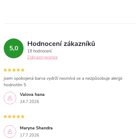
k
c
o
í
v
á
p
n
r
Hodnocení zákazníků
í
5,0
18 hodnocení
v
Zobrazit recenze
k
jsem spokojená barva vydrží nesmívá se a nezpůsobuje alergii
y
hodnotím 5
v
Valova hana
24.7.2026
ý
p
Maryna Shandra
i
17.7.2026