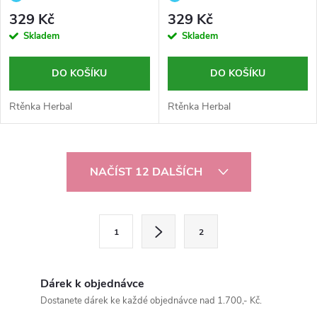
zlatý odstín
oranžový odstín
329 Kč
329 Kč
Skladem
Skladem
DO KOŠÍKU
DO KOŠÍKU
Rtěnka Herbal
Rtěnka Herbal
O
NAČÍST 12 DALŠÍCH
v
l
S
1
2
t
á
r
d
á
Dárek k objednávce
a
n
Dostanete dárek ke každé objednávce nad 1.700,- Kč.