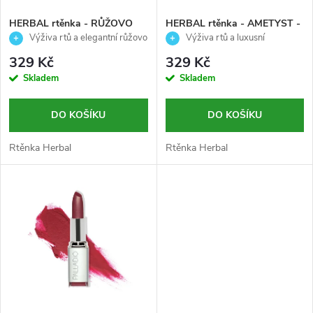
í
s
p
HERBAL rtěnka - RŮŽOVO
HERBAL rtěnka - AMETYST -
STŘÍBRNÁ - Palladio - 3,7g
Palladio - 3,7g
Výživa rtů a elegantní růžovo
Výživa rtů a luxusní
p
stříbrný odstín
ametystový odstín
r
329 Kč
329 Kč
r
Skladem
Skladem
o
o
DO KOŠÍKU
DO KOŠÍKU
d
d
Rtěnka Herbal
Rtěnka Herbal
u
u
k
k
t
t
ů
ů