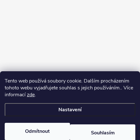
Tento web používá soubory cookie. Dalším procházením
tohoto webu vyjadřujete souhlas s jejich používáním.. Více
informací
zde
.
Sledovat na Instagramu
Nastavení
Copyright 2026
Kosmetikovna
. Všechna práva vyhrazena.
Odmítnout
Souhlasím
Vytvořil Shoptet