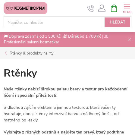
Přejít
NÁKUPNÍ
na
KOŠÍK
obsah
HLEDAT
🚚 Doprava zdarma od 1 500 Kč | 🎁 Dárek od 1 700 Kč | 💇‍♀️
Profesionální salonní kosmetika/
Rtěnky & produkty na rty
Rtěnky
Naše rtěnky nabízí širokou paletu barev a textur pro každodenní
líčení i speciální příležitosti.
S dlouhotrvajícím efektem a jemnou texturou, která vaše rty
hydratuje, dodají rtěnky intenzivní barvu a nádherný finiš – od
matného po lesklý.
Vybírejte z různých odstínů a najděte ten pravý, který podtrhne