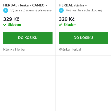
HERBAL rtěnka - CAMEO -
HERBAL rtěnka -
Palladio - 3,7g
COSMOPOLITAN - Palladio -
Výživa rtů a jemný přirozený
Výživa rtů a sofistikovaný
3,7g
odstín
cosmopolitan odstín
329 Kč
329 Kč
Skladem
Skladem
DO KOŠÍKU
DO KOŠÍKU
Rtěnka Herbal
Rtěnka Herbal