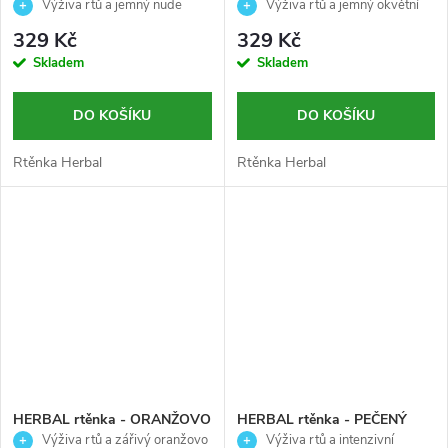
Palladio - 3,7g
RŮŽOVÁ - Palladio - 3,7g
Výživa rtů a jemný nude
Výživa rtů a jemný okvětní
odstín pro přirozený look
růžový odstín
329 Kč
329 Kč
Skladem
Skladem
DO KOŠÍKU
DO KOŠÍKU
Rtěnka Herbal
Rtěnka Herbal
HERBAL rtěnka - ORANŽOVO
HERBAL rtěnka - PEČENÝ
ZLATÁ- Palladio - 3,7g
POMERANČ - Palladio - 3,7g
Výživa rtů a zářivý oranžovo
Výživa rtů a intenzivní