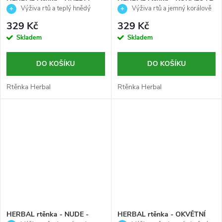
Palladio - 3,7g
PUNČOVÁ - Palladio - 3,7g
Výživa rtů a teplý hnědý
Výživa rtů a jemný korálově
odstín
punčový odstín
329 Kč
329 Kč
Skladem
Skladem
DO KOŠÍKU
DO KOŠÍKU
Rtěnka Herbal
Rtěnka Herbal
HERBAL rtěnka - NUDE -
HERBAL rtěnka - OKVĚTNÍ