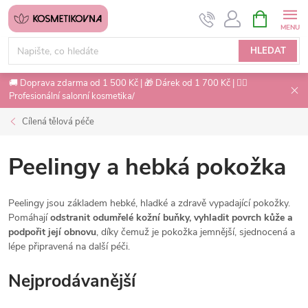
Přejít
NÁKUPNÍ
na
KOŠÍK
obsah
HLEDAT
🚚 Doprava zdarma od 1 500 Kč | 🎁 Dárek od 1 700 Kč | 💇‍♀️
Profesionální salonní kosmetika/
Cílená tělová péče
Peelingy a hebká pokožka
Peelingy jsou základem hebké, hladké a zdravě vypadající pokožky.
Pomáhají
odstranit odumřelé kožní buňky, vyhladit povrch kůže a
podpořit její obnovu
, díky čemuž je pokožka jemnější, sjednocená a
lépe připravená na další péči.
Nejprodávanější