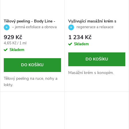
Tělový peeling - Body Line -
Vyživující masážní krém s
Ainhoa - 200 ml
konopným olejem pro
– jemná exfoliace a obnova
regenerace a relaxace
regeneraci a relaxaci pokožky
pokožky
pokožky s konopným olejem
929 Kč
1 234 Kč
- New spa senses - Skeyndor -
Měrná
4,65 Kč / 1 ml
Skladem
200 ml
cena:
Skladem
DO KOŠÍKU
DO KOŠÍKU
Masážní krém s konopím.
Tělový peeling na ruce, nohy a
lokty.