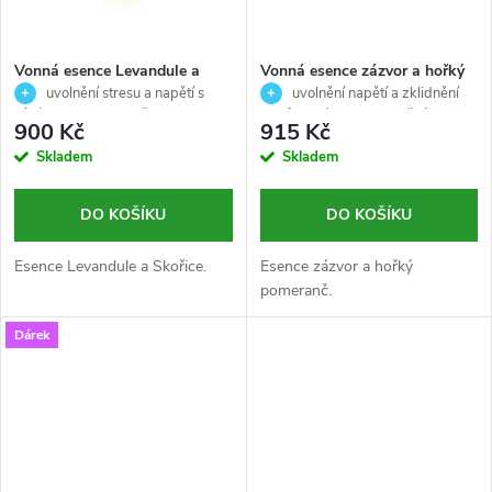
Vonná esence Levandule a
Vonná esence zázvor a hořký
Skořice uvolňuje stres a napětí
pomeranč uvolňuje napětí a
uvolnění stresu a napětí s
uvolnění napětí a zklidnění
-New spa senses - Skeyndor -
zklidňuje svaly -New spa
vůní levandule a skořic
svalů se zázvorem a hořkým
900 Kč
915 Kč
50ml
senses - Skeyndor - 50ml
pomerančem 🍊
Skladem
Skladem
DO KOŠÍKU
DO KOŠÍKU
Esence Levandule a Skořice.
Esence zázvor a hořký
pomeranč.
Dárek