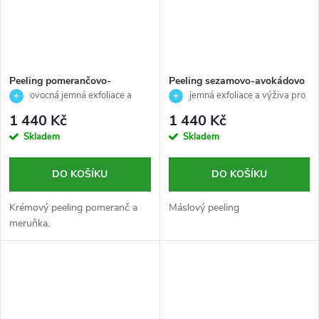
Peeling pomerančovo-
Peeling sezamovo-avokádovo
meruňkový jemně odstraňuje
máslový pro suchou a citlivou
ovocná jemná exfoliace a
jemná exfoliace a výživa pro
odumřelé buňky a osvěžuje -
pleť- New spa senses-
osvěžení pleti 🍊
suchou a citlivou pleť
1 440 Kč
1 440 Kč
New spa senses - Skeyndor -
Skeyndor- 200ml
Skladem
Skladem
200 ml
DO KOŠÍKU
DO KOŠÍKU
Krémový peeling pomeranč a
Máslový peeling
meruňka.