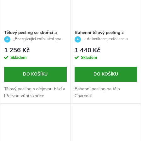
Tělový peeling se skořicí a
Bahenní tělový peeling z
zázvorem - Sperience -
hnědého uhlí - New spa
„Energizující exfoliační spa
– detoxikace, exfoliace a
Germaine de Capuccini -
senses - Skeyndor - 200 ml
péče pro tělo“
hebká pokožka
1 256 Kč
1 440 Kč
200ml
Skladem
Skladem
DO KOŠÍKU
DO KOŠÍKU
Tělový peeling s olejovou bází a
Bahenní peeling na tělo
hřejivou vůní skořice
Charcoal.