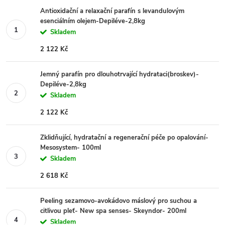
Antioxidační a relaxační parafín s levandulovým
esenciálním olejem-Depiléve-2,8kg
Skladem
2 122 Kč
Jemný parafín pro dlouhotrvající hydrataci(broskev)-
Depiléve-2,8kg
Skladem
2 122 Kč
Zklidňující, hydratační a regenerační péče po opalování-
Mesosystem- 100ml
Skladem
2 618 Kč
Peeling sezamovo-avokádovo máslový pro suchou a
citlivou pleť- New spa senses- Skeyndor- 200ml
Skladem