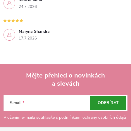
24.7.2026
Maryna Shandra
17.7.2026
Mějte přehled o novinkách
a slevách
Z
á
E-mail
ODEBÍRAT
p
Vložením e-mailu souhlasíte s
podmínkami ochrany osobních údajů