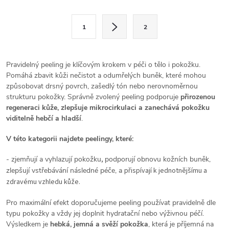
l
S
1
2
t
á
r
d
á
Pravidelný peeling je klíčovým krokem v péči o tělo i pokožku.
a
n
Pomáhá zbavit kůži nečistot a odumřelých buněk, které mohou
způsobovat drsný povrch, zašedlý tón nebo nerovnoměrnou
k
c
strukturu pokožky. Správně zvolený peeling podporuje
přirozenou
o
regeneraci kůže, zlepšuje mikrocirkulaci a zanechává pokožku
í
v
viditelně hebčí a hladší
.
á
p
V této kategorii najdete peelingy, které:
n
r
- zjemňují a vyhlazují pokožku
,
podporují obnovu kožních buněk,
í
zlepšují vstřebávání následné péče, a
přispívají k jednotnějšímu a
v
zdravému vzhledu kůže
.
k
Pro maximální efekt doporučujeme peeling používat pravidelně dle
typu pokožky a vždy jej doplnit hydratační nebo výživnou péčí.
y
Výsledkem je
hebká, jemná a svěží pokožka
, která je příjemná na