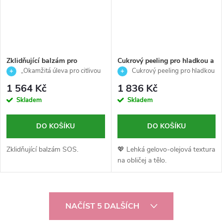
Zklidňující balzám pro
Cukrový peeling pro hladkou a
okamžitou úlevu pro citlivou a
zpevněnou pokožku obličeje i
„Okamžitá úleva pro citlivou
Cukrový peeling pro hladkou
podrážděnou pleť SOS- B-
těla - .517 - Firming - Arosha -
a podrážděnou pleť“
a zpevněnou pokožku
1 564 Kč
1 836 Kč
Calm - Germaine de Capuccini
200ml
Skladem
Skladem
- 30ml
DO KOŠÍKU
DO KOŠÍKU
Zklidňující balzám SOS.
💖 Lehká gelovo-olejová textura
na obličej a tělo.
O
NAČÍST 5 DALŠÍCH
v