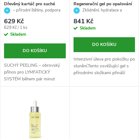
s
p
Dřevěný kartáč pro suché
Regenerační gel po opalování
kartáčování těla – podpora
- Sun Beauty - Casmara - 200
– přírodní štětiny, podpora
Zklidnění, hydratace a
p
lymfy a zdravé pokožky -
ml
lymfy a prokrvení pokožky
regenerace pleti po slunění 🌿☀️
r
629 Kč
841 Kč
Arosha
r
Měrná
629 Kč / 1 ks
Skladem
cena:
Skladem
o
o
DO KOŠÍKU
d
DO KOŠÍKU
d
Intenzivní úleva pro pokožku po
SUCHÝ PEELING – obrovský
u
slunění.Tento osvěžující gel s
přínos pro LYMFATICKÝ
přírodními složkami přináší
u
SYSTÉM během pár minut
okamžité zklidnění a
k
denně. Kartáč je vhodný i do
hloubkovou hydrataci pro
k
sauny.
pokožku podrážděnou
t
slunečním zářením....
t
ů
ů