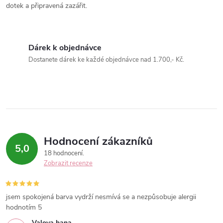
dotek a připravená zazářit.
v
ý
Dárek k objednávce
p
Dostanete dárek ke každé objednávce nad 1.700,- Kč.
i
s
u
Hodnocení zákazníků
5,0
18 hodnocení
Zobrazit recenze
jsem spokojená barva vydrží nesmívá se a nezpůsobuje alergii
hodnotím 5
Valova hana