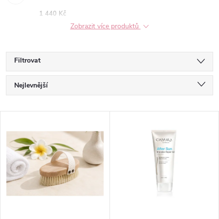
1 440 Kč
Zobrazit více produktů
Filtrovat
Ř
Nejlevnější
a
Nejdražší
V
Nejprodávanější
z
ý
Abecedně
e
p
n
i
í