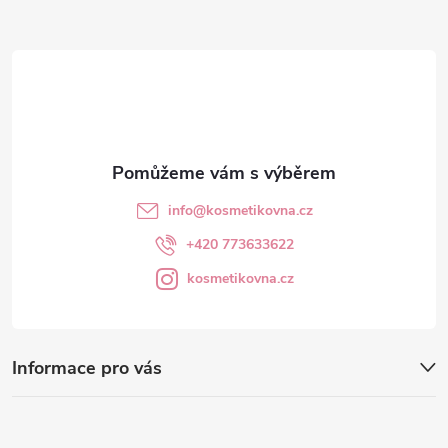
a
t
í
info
@
kosmetikovna.cz
+420 773633622
kosmetikovna.cz
Informace pro vás