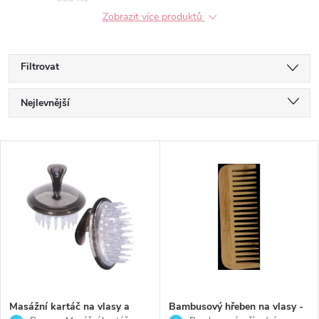
Zobrazit více produktů
Filtrovat
Ř
Nejlevnější
a
Nejdražší
V
Nejprodávanější
z
ý
Abecedně
e
p
n
i
í
s
p
Masážní kartáč na vlasy a
Bambusový hřeben na vlasy -