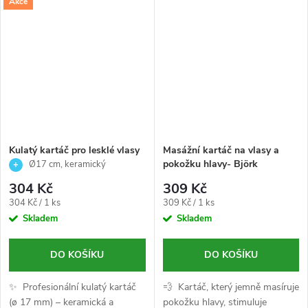
Akce
každodenní použití doma i na
cestách.
Kulatý kartáč pro lesklé vlasy
Masážní kartáč na vlasy a
Ø17-C-Ramic Round-Termix
pokožku hlavy- Björk
Ø17 cm, keramický
304 Kč
309 Kč
Měrná
Měrná
304 Kč / 1 ks
309 Kč / 1 ks
cena:
cena:
Skladem
Skladem
DO KOŠÍKU
DO KOŠÍKU
✨ Profesionální kulatý kartáč
💨 Kartáč, který jemně masíruje
(ø 17 mm) – keramická a
pokožku hlavy, stimuluje