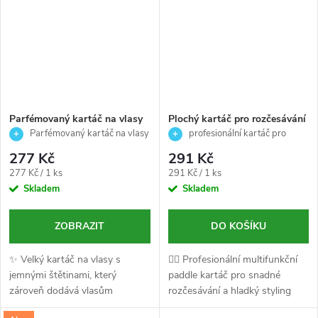
Parfémovaný kartáč na vlasy
Plochý kartáč pro rozčesávání
COLOR US - Velký 25cm
a hladký styling-Paddle-
Parfémovaný kartáč na vlasy
profesionální kartáč pro
Termix
COLOR US - Velký 25cm
rozčesávání a hladký styling
277 Kč
291 Kč
Měrná
Měrná
277 Kč / 1 ks
291 Kč / 1 ks
cena:
cena:
Skladem
Skladem
ZOBRAZIT
DO KOŠÍKU
✨ Velký kartáč na vlasy s
💇‍♀️ Profesionální multifunkční
jemnými štětinami, který
paddle kartáč pro snadné
zároveň dodává vlasům
rozčesávání a hladký styling
příjemnou vůni 🌸 Perfektní pro
vlasů.