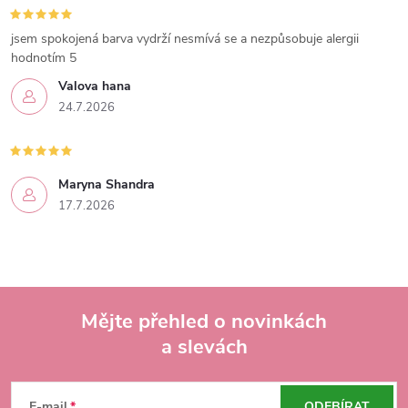
jsem spokojená barva vydrží nesmívá se a nezpůsobuje alergii
hodnotím 5
Valova hana
24.7.2026
Maryna Shandra
17.7.2026
Mějte přehled o novinkách
a slevách
Z
E-mail
ODEBÍRAT