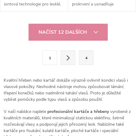
iontová technologie pro lesklé,
prokrvení a usnadňuje
hladké a zdravé vlasy.
rozčesávání vlasů bez tahání.
O
NAČÍST 12 DALŠÍCH
v
l
S
1
4
t
á
r
d
á
Kvalitní hřeben nebo kartáč dokáže výrazně ovlivnit kondici vlasů i
a
n
vlasové pokožky. Nevhodné nástroje mohou způsobovat lámání,
třepení konečků nebo nadměrné tahání vlasů. Proto je důležité
k
c
vybírat pomůcky podle typu vlasů a způsobu použití.
o
í
V naší nabídce najdete
profesionální kartáče a hřebeny
vyrobené z
v
kvalitních materiálů, které minimalizují statickou elektřinu, šetrně
á
p
rozčesávají vlasy a podporují jejich přirozený lesk. Nabízíme také
n
kartáče pro foukání, kulaté kartáče, ploché kartáče i speciální