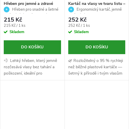
Hřeben pro jemné a zdravé
Kartáč na vlasy ve tvaru listu –
rozčesávání vlasů - Rutin
fialový, rozčesávací a šetrný k
Hřeben pro snadné a šetrné
Ergonomický kartáč, jemně
comb - Björk
vlasům – WAD 21cm
rozčesávání vlasů, vhodný pro
rozčesává vlasy a minimalizuje
215 Kč
252 Kč
všechny typy vlasů
jejich lámání a zacuchávání.
Měrná
Měrná
215 Kč / 1 ks
252 Kč / 1 ks
cena:
cena:
Skladem
Skladem
DO KOŠÍKU
DO KOŠÍKU
💨 Lehký hřeben, který jemně
🌿 Rozložitelný o 95 % rychleji
rozčesává vlasy bez tahání a
než běžné plastové kartáče —
poškození, ideální pro
šetrný k přírodě i tvým vlasům
každodenní použití. ✨💆‍♀️
♻️