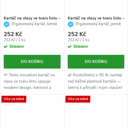
Kartáč na vlasy ve tvaru listu –
Kartáč na vlasy ve tvaru listu –
modrý, rozčesávací a šetrný k
růžový, rozčesávací a šetrný k
Ergonomický kartáč, šetrně
Ergonomický kartáč, jemně
vlasům – WAD 21cm
vlasům – WAD 21cm
rozčesává vlasy, minimalizuje
rozčesává vlasy, minimalizuje
252 Kč
252 Kč
lámání a zacuchávání.
lámání a zacuchávání.
Měrná
Měrná
252 Kč / 1 ks
252 Kč / 1 ks
cena:
cena:
Skladem
Skladem
DO KOŠÍKU
DO KOŠÍKU
🌱 Tento inovativní kartáč na
🌿 Rozložitelný o 95 % rychleji
vlasy ve tvaru listu spojuje
než běžné plastové kartáče —
moderní design, šetrnost a
šetrný k přírodě i tvým vlasům!
ekologický přístup.
♻️
Více za méně
Více za méně