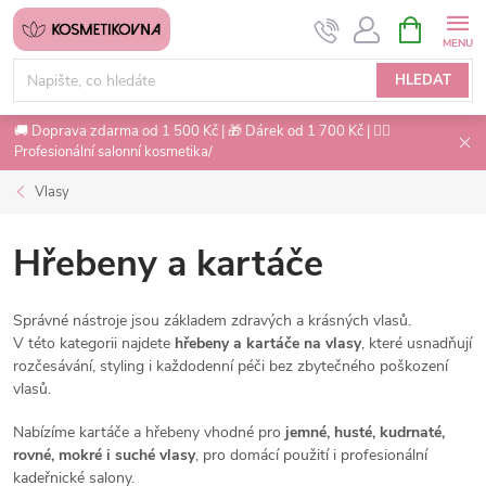
Přejít
NÁKUPNÍ
na
KOŠÍK
obsah
HLEDAT
🚚 Doprava zdarma od 1 500 Kč | 🎁 Dárek od 1 700 Kč | 💇‍♀️
Profesionální salonní kosmetika/
Vlasy
Hřebeny a kartáče
Správné nástroje jsou základem zdravých a krásných vlasů.
V této kategorii najdete
hřebeny a kartáče na vlasy
, které usnadňují
rozčesávání, styling i každodenní péči bez zbytečného poškození
vlasů.
Nabízíme kartáče a hřebeny vhodné pro
jemné, husté, kudrnaté,
rovné, mokré i suché vlasy
, pro domácí použití i profesionální
kadeřnické salony.