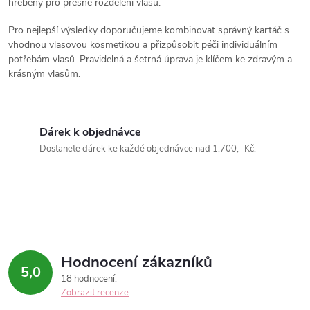
r
hřebeny pro přesné rozdělení vlasů.
í
v
Pro nejlepší výsledky doporučujeme kombinovat správný kartáč s
vhodnou vlasovou kosmetikou a přizpůsobit péči individuálním
k
potřebám vlasů. Pravidelná a šetrná úprava je klíčem ke zdravým a
krásným vlasům.
y
v
Dárek k objednávce
ý
Dostanete dárek ke každé objednávce nad 1.700,- Kč.
p
i
s
u
Hodnocení zákazníků
5,0
18 hodnocení
Zobrazit recenze