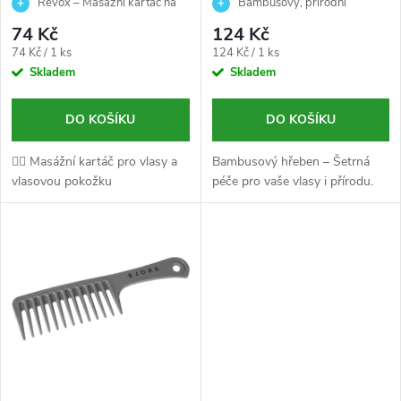
vlasovou pokožku - Revox
Echosline
Revox – Masážní kartáč na
Bambusový, přírodní
p
vlasy a vlasovou pokožku
r
74 Kč
124 Kč
r
Měrná
Měrná
74 Kč / 1 ks
124 Kč / 1 ks
cena:
cena:
Skladem
Skladem
o
o
d
DO KOŠÍKU
DO KOŠÍKU
d
💆‍♀️ Masážní kartáč pro vlasy a
Bambusový hřeben – Šetrná
u
vlasovou pokožku
péče pro vaše vlasy i přírodu.
u
k
k
t
t
ů
ů