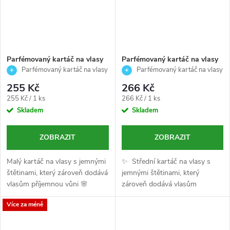
Parfémovaný kartáč na vlasy
Parfémovaný kartáč na vlasy
COLOR US - Malý 21cm
COLOR US - Střední 23cm
Parfémovaný kartáč na vlasy
Parfémovaný kartáč na vlasy
COLOR US – malá velikost,
COLOR US – střední velikost,
255 Kč
266 Kč
vhodný pro všechny typy vlasů
vhodný pro všechny typy vlasů
Měrná
Měrná
255 Kč / 1 ks
266 Kč / 1 ks
cena:
cena:
Skladem
Skladem
ZOBRAZIT
ZOBRAZIT
Malý kartáč na vlasy s jemnými
✨ Střední kartáč na vlasy s
štětinami, který zároveň dodává
jemnými štětinami, který
vlasům příjemnou vůni 🌸
zároveň dodává vlasům
Perfektní pro každodenní
příjemnou vůni 🌸 Perfektní pro
Více za méně
použití doma i na cestách.
každodenní použití doma i na
cestách.