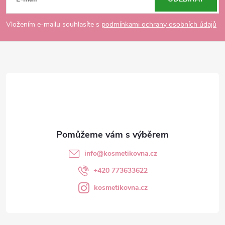
á
p
Vložením e-mailu souhlasíte s
podmínkami ochrany osobních údajů
a
t
í
info
@
kosmetikovna.cz
+420 773633622
kosmetikovna.cz