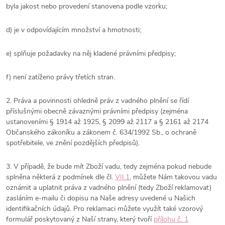
byla jakost nebo provedení stanovena podle vzorku;
d) je v odpovídajícím množství a hmotnosti;
e) splňuje požadavky na něj kladené právními předpisy;
f) není zatíženo právy třetích stran.
2. Práva a povinnosti ohledně práv z vadného plnění se řídí
příslušnými obecně závaznými právními předpisy (zejména
ustanoveními § 1914 až 1925, § 2099 až 2117 a § 2161 až 2174
Občanského zákoníku a zákonem č. 634/1992 Sb., o ochraně
spotřebitele, ve znění pozdějších předpisů).
3. V případě, že bude mít Zboží vadu, tedy zejména pokud nebude
splněna některá z podmínek dle čl.
VII.1
, můžete Nám takovou vadu
oznámit a uplatnit práva z vadného plnění (tedy Zboží reklamovat)
zasláním e-mailu či dopisu na Naše adresy uvedené u Našich
identifikačních údajů. Pro reklamaci můžete využít také vzorový
formulář poskytovaný z Naší strany, který tvoří
přílohu č. 1