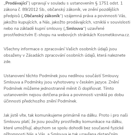
„
Prodávající
”) upravují v souladu s ustanovením § 1751 odst. 1
zákona č. 89/2012 Sb., občanský zákoník, ve znění pozdějších
předpisů („
Občanský zákoník
“) vzájemná práva a povinnosti Vás,
jakožto kupujících, a Nás, jakožto prodávajících, vzniklá v souvislosti
nebo na základě kupní smlouvy („
Smlouva
“) uzavřené
prostřednictvím E-shopu na webových stránkách Kosmetikovna.cz.
Všechny informace o zpracování Vašich osobních údajů jsou
obsaženy v Zásadách zpracování osobních údajů, která naleznete
zde.
Ustanovení těchto Podmínek jsou nedílnou součástí Smlouvy.
Smlouva a Podmínky jsou vyhotoveny v českém jazyce. Znění
Podmínek můžeme jednostranně měnit či doplňovat. Tímto
ustanovením nejsou dotčena práva a povinnosti vzniklá po dobu
účinnosti předchozího znění Podmínek.
Jak jistě víte, tak komunikujeme primárně na dálku. Proto i pro naši
Smlouvu platí, že jsou použity prostředky komunikace na dálku,
které umožňují, abychom se spolu dohodli bez současné fyzické
přítomnosti Nás a Vás, a Smlouva je tak uzavřena distančním