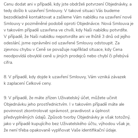
Cenu dodat ani v případě, kdy jste obdrželi potvrzení Objednávky, a
tedy došlo k uzavření Smlouvy. V takové situaci Vás budeme
bezodkladně kontaktovat a zašleme Vám nabídku na uzavření nové
Smlouvy v pozměněné podobě oproti Objednávce. Nová Smlouva je
v takovém případě uzavřena ve chvíli, kdy Naši nabídku potvrdíte.
V případě, že Naši nabídku nepotvrdíte ani ve lhůtě 3 dnů od jejího
odeslání, jsme oprávněni od uzavřené Smlouvy odstoupit. Za
zjevnou chybu v Ceně se považuje například situace, kdy Cena
neodpovídá obvyklé ceně u jiných prodejců nebo chybí či přebývá
cifra.
8. V případě, kdy dojde k uzavření Smlouvy, Vám vzniká závazek
k zaplacení Celkové ceny.
9. V případě, že máte zřízen Uživatelský účet, můžete učinit
Objednávku jeho prostřednictvím. I v takovém případě máte ale
povinnost zkontrolovat správnost, pravdivost a úplnost
předvyplněných údajů. Způsob tvorby Objednávky je však totožný,
jako v případě kupujícího bez Uživatelského účtu, výhodou však je,
že není třeba opakovaně vyplňovat Vaše identifikační údaje.