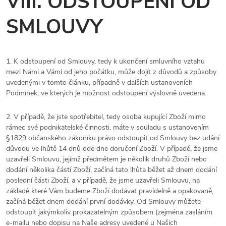
VIII. ODSTOUPENÍ OD
SMLOUVY
1. K odstoupení od Smlouvy, tedy k ukončení smluvního vztahu
mezi Námi a Vámi od jeho počátku, může dojít z důvodů a způsoby
uvedenými v tomto článku, případně v dalších ustanoveních
Podmínek, ve kterých je možnost odstoupení výslovně uvedena.
2.
V případě, že jste spotřebitel, tedy osoba kupující Zboží mimo
rámec své podnikatelské činnosti, máte v souladu s ustanovením
§1829 občanského zákoníku právo odstoupit od Smlouvy bez udání
důvodu ve lhůtě 14 dnů ode dne doručení Zboží. V případě, že jsme
uzavřeli Smlouvu, jejímž předmětem je několik druhů Zboží nebo
dodání několika částí Zboží, začíná tato lhůta běžet až dnem dodání
poslední části Zboží, a v případě, že jsme uzavřeli Smlouvu, na
základě které Vám budeme Zboží dodávat pravidelně a opakovaně,
začíná běžet dnem dodání první dodávky. Od Smlouvy můžete
odstoupit jakýmkoliv prokazatelným způsobem (zejména zasláním
e-mailu nebo dopisu na Naše adresy uvedené u Našich