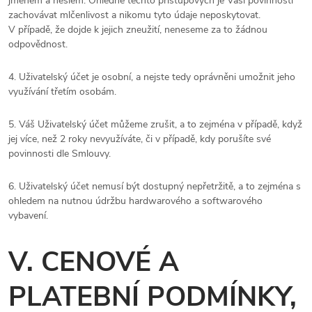
jménem a heslem. Ohledně těchto přístupových je Vaší povinností
zachovávat mlčenlivost a nikomu tyto údaje neposkytovat.
V případě, že dojde k jejich zneužití, neneseme za to žádnou
odpovědnost.
4. Uživatelský účet je osobní, a nejste tedy oprávněni umožnit jeho
využívání třetím osobám.
5. Váš Uživatelský účet můžeme zrušit, a to zejména v případě, když
jej více, než
2 roky
nevyužíváte, či v případě, kdy porušíte své
povinnosti dle Smlouvy.
6. Uživatelský účet nemusí být dostupný nepřetržitě, a to zejména s
ohledem na nutnou údržbu hardwarového a softwarového
vybavení.
V. CENOVÉ A
PLATEBNÍ PODMÍNKY,