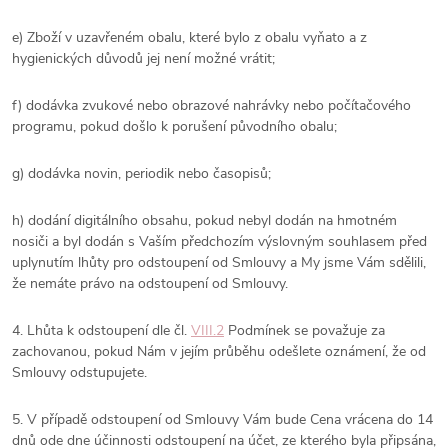
e) Zboží v uzavřeném obalu, které bylo z obalu vyňato a z
hygienických důvodů jej není možné vrátit;
f) dodávka zvukové nebo obrazové nahrávky nebo počítačového
programu, pokud došlo k porušení původního obalu;
g) dodávka novin, periodik nebo časopisů;
h) dodání digitálního obsahu, pokud nebyl dodán na hmotném
nosiči a byl dodán s Vaším předchozím výslovným souhlasem před
uplynutím lhůty pro odstoupení od Smlouvy a My jsme Vám sdělili,
že nemáte právo na odstoupení od Smlouvy.
4. Lhůta k odstoupení dle čl.
VIII.2
Podmínek se považuje za
zachovanou, pokud Nám v jejím průběhu odešlete oznámení, že od
Smlouvy odstupujete.
5. V případě odstoupení od Smlouvy Vám bude Cena vrácena do 14
dnů ode dne účinnosti odstoupení na účet, ze kterého byla připsána,