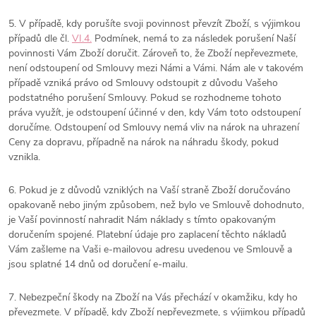
5. V případě, kdy porušíte svoji povinnost převzít Zboží, s výjimkou
případů dle čl.
VI.
4.
Podmínek, nemá to za následek porušení Naší
povinnosti Vám Zboží doručit. Zároveň to, že Zboží nepřevezmete,
není odstoupení od Smlouvy mezi Námi a Vámi. Nám ale v takovém
případě vzniká právo od Smlouvy odstoupit z důvodu Vašeho
podstatného porušení Smlouvy. Pokud se rozhodneme tohoto
práva využít, je odstoupení účinné v den, kdy Vám toto odstoupení
doručíme. Odstoupení od Smlouvy nemá vliv na nárok na uhrazení
Ceny za dopravu, případně na nárok na náhradu škody, pokud
vznikla.
6. Pokud je z důvodů vzniklých na Vaší straně Zboží doručováno
opakovaně nebo jiným způsobem, než bylo ve Smlouvě dohodnuto,
je Vaší povinností nahradit Nám náklady s tímto opakovaným
doručením spojené. Platební údaje pro zaplacení těchto nákladů
Vám zašleme na Vaši e-mailovou adresu uvedenou ve Smlouvě a
jsou splatné 14 dnů od doručení e-mailu.
7.
Nebezpeční škody na Zboží na Vás přechází v okamžiku, kdy ho
převezmete. V případě, kdy Zboží nepřevezmete, s výjimkou případů