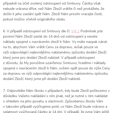
případně na účet zvolený odstoupení od Smlouvy. Částka však
nebude vrácena dříve, než Nám Zboží vrátíte či než prokážete, že
došlo k jeho zaslání zpět Nám. Zboží Nám prosím vracejte čisté,
pokud možno včetně originálního obalu.
6. V případě odstoupení od Smlouvy dle čl.
VIII.2
Podmínek jste
povinní Nám Zboží zaslat do 14 dnů od odstoupení a nesete
náklady spojené s navrácením zboží k Nám. Vy máte naopak nárok
na to, abychom Vám vrátili Cenu za dopravu, avšak pouze ve
výši
odpovídající nejlevnějšímu nabízenému způsobu dodání Zboží,
který jsme pro dodání Zboží nabízeli. V případě odstoupení
z důvodu, že My porušíme uzavřenou Smlouvu, hradíme i náklady
spojené s navrácením zboží k Nám, ovšem opět pouze do výše Ceny
za dopravu ve výši
odpovídající nejlevnějšímu nabízenému způsobu
dodání Zboží, který jsme při dodání Zboží nabízeli.
7. Odpovídáte Nám škodu v případech, kdy bude Zboží poškozeno v
důsledku Vašeho nakládání s ním jinak, než je nutné s ním nakládat
s ohledem na jeho povahu a vlastnosti. Způsobenou škodu Vám
v takovém případě vyúčtujeme poté, co Nám Zboží bude vráceno a
splatnost vyúčtované částky je 14 dní. V případě, že jsme Vám ještě