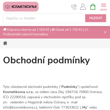
Přejít
NÁKUPNÍ
na
KOŠÍK
obsah
HLEDAT
🚚 Doprava zdarma od 1 500 Kč | 🎁 Dárek od 1 700 Kč | 💇‍♀️
Profesionální salonní kosmetika/
Domů
Obchodní podmínky
Tyto všeobecné obchodní podmínky (“
Podmínky
”) společnosti
Kosmetikovna s.r.o.
, se sídlem
Jana Ziky 1947/16
70800 Ostrava
,
IČO
22290516
, zapsaná v obchodním rejstříku pod sp.
zn- vedeném u Magistrát města Ostravy,
e
-mail
info@kosmetikovna.cz
,
telefonní číslo 773633622 („
My
” nebo