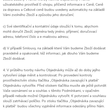
uživatelského prostředí E-shopu, přičemž informace o Ceně, Ceně
za dopravu a Celkové ceně budou uvedeny automaticky na základě
Vámi zvolného Zboží a způsobu jeho doručení;
c) Své identifikační a kontaktní údaje sloužící k tomu, abychom
mohli doručit Zboží, zejména tedy jméno, příjmení, doručovací
adresu, telefonní číslo a e-mailovou adresu;
d) V případě Smlouvy, na základě které Vám budeme Zboží dodávat
pravidelně a opakovaně, též informaci, jak dlouho Vám budeme
Zboží dodávat.
4. V průběhu tvorby návrhu Objednávky může až do doby jejího
vytvoření údaje měnit a kontrolovat. Po provedení kontroly
prostřednictvím stisku tlačítka „Objednávka zavazující k platbě“
Objednávku vytvoříte. Před stiskem tlačítka musíte ale ještě potvrdit
Vaše seznámení se a souhlas s těmito Podmínkami, v opačném
případě nebude možné Objednávku vytvořit. K potvrzení a souhlasu
slouží zatrhávací políčko. Po stisku tlačítka „Objednávka zavazující
k platbě“ budou všechny vyplněné informace odeslány přímo Nám.