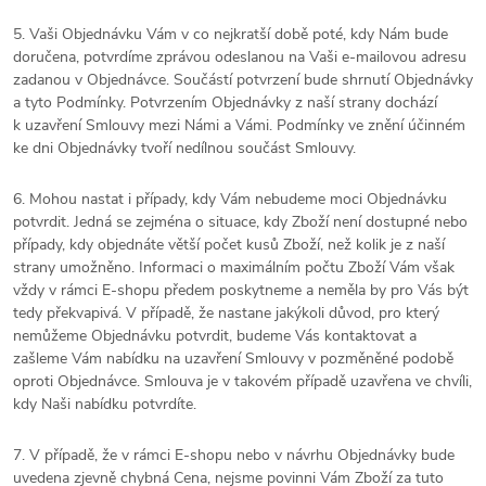
5. Vaši Objednávku Vám v co nejkratší době poté, kdy Nám bude
doručena, potvrdíme zprávou odeslanou na Vaši e-mailovou adresu
zadanou v Objednávce. Součástí potvrzení bude shrnutí Objednávky
a tyto Podmínky. Potvrzením Objednávky z naší strany dochází
k uzavření Smlouvy mezi Námi a Vámi. Podmínky ve znění účinném
ke dni Objednávky tvoří nedílnou součást Smlouvy.
6. Mohou nastat i případy, kdy Vám nebudeme moci Objednávku
potvrdit. Jedná se zejména o situace, kdy Zboží není dostupné nebo
případy, kdy objednáte větší počet kusů Zboží, než kolik je z naší
strany umožněno. Informaci o maximálním počtu Zboží Vám však
vždy v rámci E-shopu předem poskytneme a neměla by pro Vás být
tedy překvapivá. V případě, že nastane jakýkoli důvod, pro který
nemůžeme Objednávku potvrdit, budeme Vás kontaktovat a
zašleme Vám nabídku na uzavření Smlouvy v pozměněné podobě
oproti Objednávce. Smlouva je v takovém případě uzavřena ve chvíli,
kdy Naši nabídku potvrdíte.
7. V případě, že v rámci E-shopu nebo v návrhu Objednávky bude
uvedena zjevně chybná Cena, nejsme povinni Vám Zboží za tuto