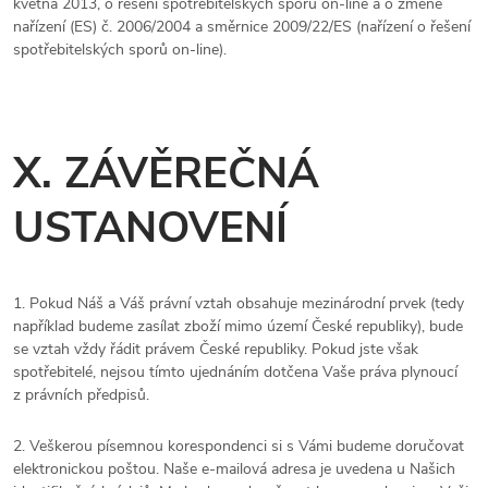
května 2013, o řešení spotřebitelských sporů on-line a o změně
nařízení (ES) č. 2006/2004 a směrnice 2009/22/ES (nařízení o řešení
spotřebitelských sporů on-line).
X. ZÁVĚREČNÁ
USTANOVENÍ
1. Pokud Náš a Váš právní vztah obsahuje mezinárodní prvek (tedy
například budeme zasílat zboží mimo území České republiky), bude
se vztah vždy řádit právem České republiky. Pokud jste však
spotřebitelé, nejsou tímto ujednáním dotčena Vaše práva plynoucí
z právních předpisů.
2. Veškerou písemnou korespondenci si s Vámi budeme doručovat
elektronickou poštou. Naše e-mailová adresa je uvedena u Našich