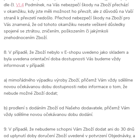
dle čl.
VI.
4
Podmínek, na Vás nebezpečí škody na Zboží přechází
v okamžiku, kdy jste měli možnost ho převzít, ale z důvodů na Vaší
straně k převzetí nedošlo. Přechod nebezpečí škody na Zboží pro
Vás znamená, že od tohoto okamžiku nesete veškeré důsledky
spojené se ztrátou, zničením, poškozením či jakýmkoli
znehodnocením Zboží.
8. V případě, že Zboží nebylo v E-shopu uvedeno jako skladem a
byla uvedena orientační doba dostupnosti Vás budeme vždy
informovat v případě:
a) mimořádného výpadku výroby Zboží, přičemž Vám vždy sdělíme
novou očekávanou dobu dostupnosti nebo informace o tom, že
nebude možné Zboží dodat;
b) prodlení s dodáním Zboží od Našeho dodavatele, přičemž Vám
vždy sdělíme novou očekávanou dobu dodání.
9.
V případě, že nebudeme schopni Vám Zboží dodat ani do 30 dnů
od uplynutí doby doručení Zboží uvedené v potvrzení Objednávky, a