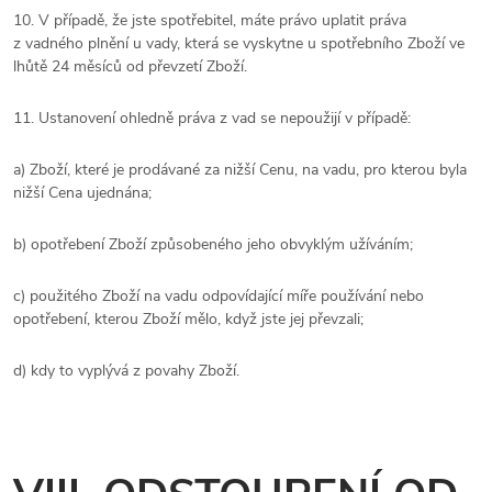
10. V případě, že jste spotřebitel, máte právo uplatit práva
z vadného plnění u vady, která se vyskytne u spotřebního Zboží ve
lhůtě 24 měsíců od převzetí Zboží.
11. Ustanovení ohledně práva z vad se nepoužijí v případě:
a) Zboží, které je prodávané za nižší Cenu, na vadu, pro kterou byla
nižší Cena ujednána;
b) opotřebení Zboží způsobeného jeho obvyklým užíváním;
c) použitého Zboží na vadu odpovídající míře používání nebo
opotřebení, kterou Zboží mělo, když jste jej převzali;
d) kdy to vyplývá z povahy Zboží.