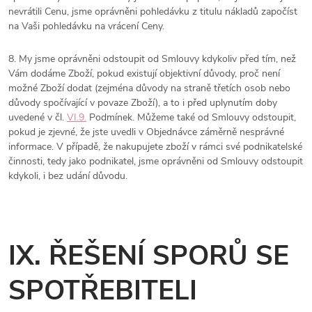
nevrátili Cenu, jsme oprávněni pohledávku z titulu nákladů započíst
na Vaši pohledávku na vrácení Ceny.
8. My jsme oprávněni odstoupit od Smlouvy kdykoliv před tím, než
Vám dodáme Zboží, pokud existují objektivní důvody, proč není
možné Zboží dodat (zejména důvody na straně třetích osob nebo
důvody spočívající v povaze Zboží), a to i před uplynutím doby
uvedené v čl.
VI.9.
Podmínek. Můžeme také od Smlouvy odstoupit,
pokud je zjevné, že jste uvedli v Objednávce záměrně nesprávné
informace. V případě, že nakupujete zboží v rámci své podnikatelské
činnosti, tedy jako podnikatel, jsme oprávněni od Smlouvy odstoupit
kdykoli, i bez udání důvodu.
IX. ŘEŠENÍ SPORŮ SE
SPOTŘEBITELI