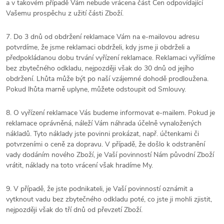
a v takovém případě Vám nebude vrácena část Cen odpovídající
Vašemu prospěchu z užití části Zboží.
7. Do 3 dnů od obdržení reklamace Vám na e-mailovou adresu
potvrdíme, že jsme reklamaci obdrželi, kdy jsme ji obdrželi a
předpokládanou dobu trvání vyřízení reklamace. Reklamaci vyřídíme
bez zbytečného odkladu, nejpozději však do 30 dnů od jejího
obdržení. Lhůta může být po naší vzájemné dohodě prodloužena.
Pokud lhůta marně uplyne, můžete odstoupit od Smlouvy.
8. O vyřízení reklamace Vás budeme informovat e-mailem. Pokud je
reklamace oprávněná, náleží Vám náhrada účelně vynaložených
nákladů. Tyto náklady jste povinni prokázat, např. účtenkami či
potvrzeními o ceně za dopravu. V případě, že došlo k odstranění
vady dodáním nového Zboží, je Vaší povinností Nám původní Zboží
vrátit, náklady na toto vrácení však hradíme My.
9. V případě, že jste podnikateli, je Vaší povinností oznámit a
vytknout vadu bez zbytečného odkladu poté, co jste ji mohli zjistit,
nejpozději však do tří dnů od převzetí Zboží.