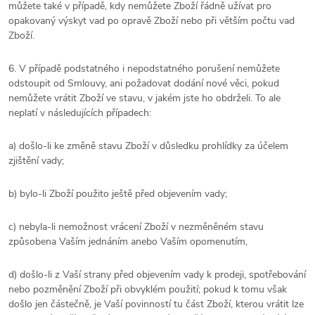
můžete také v případě, kdy nemůžete Zboží řádně užívat pro
opakovaný výskyt vad po opravě Zboží nebo při větším počtu vad
Zboží.
6. V případě podstatného i nepodstatného porušení nemůžete
odstoupit od Smlouvy, ani požadovat dodání nové věci, pokud
nemůžete vrátit Zboží ve stavu, v jakém jste ho obdrželi. To ale
neplatí v následujících případech:
a) došlo-li ke změně stavu Zboží v důsledku prohlídky za účelem
zjištění vady;
b) bylo-li Zboží použito ještě před objevením vady;
c) nebyla-li nemožnost vrácení Zboží v nezměněném stavu
způsobena Vaším jednáním anebo Vaším opomenutím,
d) došlo-li z Vaší strany před objevením vady k prodeji, spotřebování
nebo pozměnění Zboží při obvyklém použití; pokud k tomu však
došlo jen částečně, je Vaší povinností tu část Zboží, kterou vrátit lze