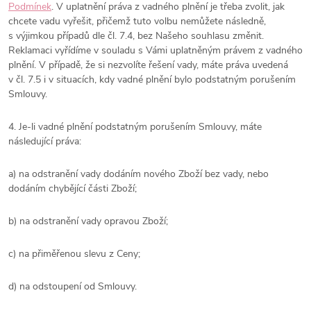
Podmínek
. V uplatnění práva z vadného plnění je třeba zvolit, jak
chcete vadu vyřešit, přičemž tuto volbu nemůžete následně,
s výjimkou případů dle čl. 7.4, bez Našeho souhlasu změnit.
Reklamaci vyřídíme v souladu s Vámi uplatněným právem z vadného
plnění. V případě, že si nezvolíte řešení vady, máte práva uvedená
v čl. 7.5 i v situacích, kdy vadné plnění bylo podstatným porušením
Smlouvy.
4. Je-li vadné plnění podstatným porušením Smlouvy, máte
následující práva:
a) na odstranění vady dodáním nového Zboží bez vady, nebo
dodáním chybějící části Zboží;
b) na odstranění vady opravou Zboží;
c) na přiměřenou slevu z Ceny;
d) na odstoupení od Smlouvy.