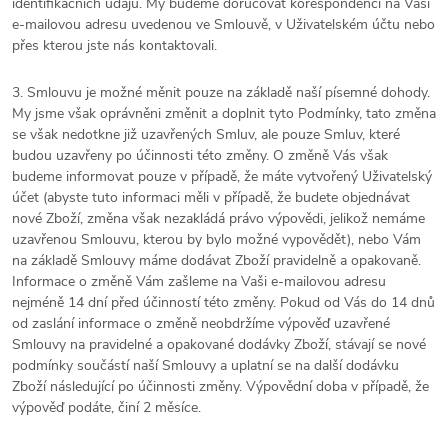
identifikačních údajů. My budeme doručovat korespondenci na Vaši
e-mailovou adresu uvedenou ve Smlouvě, v Uživatelském účtu nebo
přes kterou jste nás kontaktovali.
3. Smlouvu je možné měnit pouze na základě naší písemné dohody.
My jsme však oprávněni změnit a doplnit tyto Podmínky, tato změna
se však nedotkne již uzavřených Smluv, ale pouze Smluv, které
budou uzavřeny po účinnosti této změny.
O změně Vás však
budeme informovat pouze v případě, že máte vytvořený Uživatelský
účet (abyste tuto informaci měli v případě, že budete objednávat
nové Zboží, změna však nezakládá právo výpovědi, jelikož nemáme
uzavřenou Smlouvu, kterou by by
lo možné vypovědět), nebo Vám
na základě Smlouvy máme dodávat Zboží pravidelně a opakovaně.
Informace o změně Vám zašleme na Vaši e-mailovou adresu
nejméně 14 dní před účinností této změny. Pokud od Vás do 14 dnů
od zaslání informace o změně neobdržíme výpověď uzavřené
Smlouvy na pravidelné a opakované dodávky Zboží, stávají se nové
podmínky součástí naší Smlouvy a uplatní se na další dodávku
Zboží následující po účinnosti změny. Výpovědní doba v případě, že
výpověď podáte,
činí 2 měsíce.