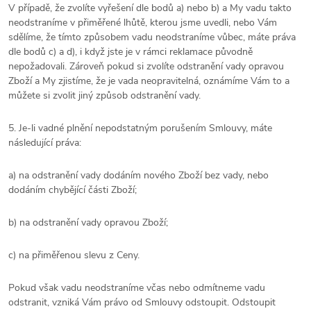
V případě, že zvolíte vyřešení dle bodů a) nebo b) a My vadu takto
neodstraníme v přiměřené lhůtě, kterou jsme uvedli, nebo Vám
sdělíme, že tímto způsobem vadu neodstraníme vůbec, máte práva
dle bodů c) a d), i když jste je v rámci reklamace původně
nepožadovali. Zároveň pokud si zvolíte odstranění vady opravou
Zboží a My zjistíme, že je vada neopravitelná, oznámíme Vám to a
můžete si zvolit jiný způsob odstranění vady.
5. Je-li vadné plnění nepodstatným porušením Smlouvy, máte
následující práva:
a) na odstranění vady dodáním nového Zboží bez vady, nebo
dodáním chybějící části Zboží;
b) na odstranění vady opravou Zboží;
c) na přiměřenou slevu z Ceny.
Pokud však vadu neodstraníme včas nebo odmítneme vadu
odstranit, vzniká Vám právo od Smlouvy odstoupit. Odstoupit