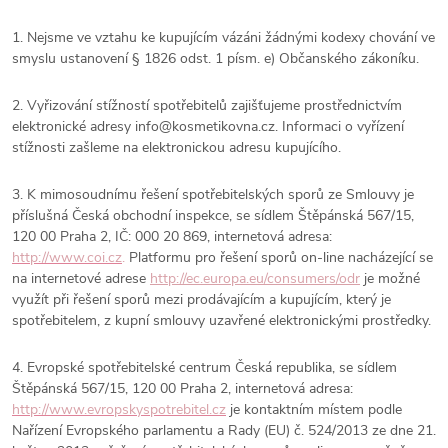
1. Nejsme ve vztahu ke kupujícím vázáni žádnými kodexy chování ve
smyslu ustanovení § 1826 odst. 1 písm. e) Občanského zákoníku.
2. Vyřizování stížností spotřebitelů zajišťujeme prostřednictvím
elektronické adresy info@kosmetikovna.cz. Informaci o vyřízení
stížnosti zašleme na elektronickou adresu kupujícího.
3. K mimosoudnímu řešení spotřebitelských sporů ze Smlouvy je
příslušná Česká obchodní inspekce, se sídlem Štěpánská 567/15,
120 00 Praha 2, IČ: 000 20 869, internetová adresa:
http://www.coi.cz
.
Platformu pro řešení sporů on-line nacházející se
na internetové adrese
http://ec.europa.eu/consumers/odr
je možné
využít při řešení sporů mezi prodávajícím a kupujícím, který je
spotřebitelem, z kupní smlouvy uzavřené elektronickými prostředky.
4. Evropské spotřebitelské centrum Česká republika, se sídlem
Štěpánská 567/15, 120 00 Praha 2, internetová adresa:
http://www.evropskyspotrebitel.cz
je kontaktním místem podle
Nařízení Evropského parlamentu a Rady (EU) č. 524/2013 ze dne 21.