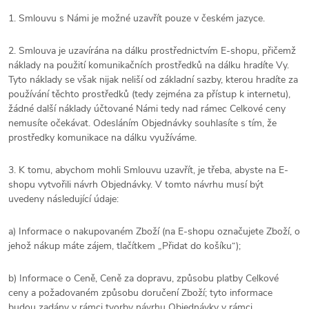
1. Smlouvu s Námi je možné uzavřít pouze v
českém
jazyce.
2. Smlouva je uzavírána na dálku prostřednictvím E-shopu, přičemž
náklady na použití komunikačních prostředků na dálku hradíte Vy.
Tyto náklady se však nijak neliší od základní sazby, kterou hradíte za
používání těchto prostředků (tedy zejména za přístup k internetu),
žádné další náklady účtované Námi tedy nad rámec Celkové ceny
nemusíte očekávat. Odesláním Objednávky souhlasíte s tím, že
prostředky komunikace na dálku využíváme.
3. K tomu, abychom mohli Smlouvu uzavřít, je třeba, abyste na E-
shopu vytvořili návrh Objednávky. V tomto návrhu musí být
uvedeny následující údaje:
a) Informace o nakupovaném Zboží (na E-shopu označujete Zboží, o
jehož nákup máte zájem, tlačítkem „Přidat do košíku“);
b) Informace o Ceně, Ceně za dopravu, způsobu platby Celkové
ceny a požadovaném způsobu doručení Zboží; tyto informace
budou zadány v rámci tvorby návrhu Objednávky v rámci