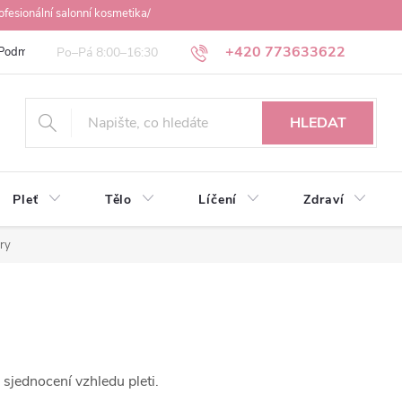
ofesionální salonní kosmetika/
+420 773633622
Podmínky ochrany osobních údajů
Obchodní podmínky
Osobní odbě
HLEDAT
Pleť
Tělo
Líčení
Zdraví
ry
 sjednocení vzhledu pleti.