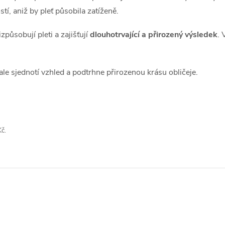
í, aniž by pleť působila zatíženě.
působují pleti a zajišťují
dlouhotrvající a přirozený výsledek
. 
ale sjednotí vzhled a podtrhne přirozenou krásu obličeje.
č.