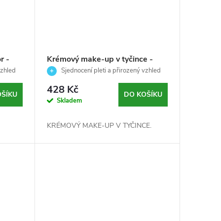
r -
Krémový make-up v tyčince -
ml
MANDLE - Palladio- 7 g
vzhled
Sjednocení pleti a přirozený vzhled
obličeje
428 Kč
OŠÍKU
DO KOŠÍKU
Skladem
KRÉMOVÝ MAKE-UP V TYČINCE.