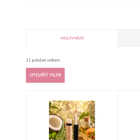
Ř
NEJLEVNĚJŠÍ
a
11
položek celkem
z
OTEVŘÍT FILTR
e
V
n
ý
í
p
p