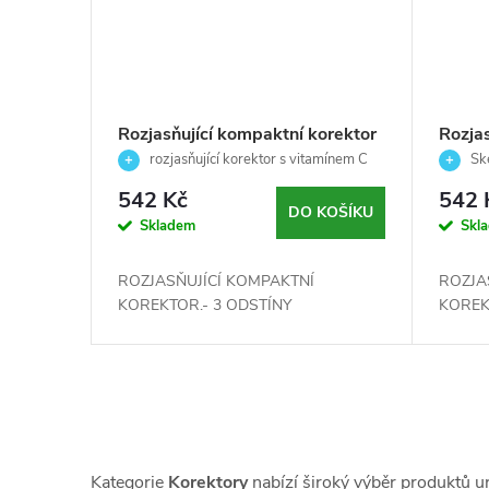
Rozjasňující kompaktní korektor
Rozja
01 s vitamínem C- Skincare -
02 s 
rozjasňující korektor s vitamínem C
Ske
Skeyndor- 4,24g
pro sjednocení pleti ✨
Skeyn
kompakt
542 Kč
542 
4,24 g
DO KOŠÍKU
Skladem
Skl
ROZJASŇUJÍCÍ KOMPAKTNÍ
ROZJA
KOREKTOR.- 3 ODSTÍNY
KOREK
O
v
Kategorie
Korektory
nabízí široký výběr produktů ur