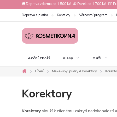
Přejít
🚚 Doprava zdarma od 1 500 Kč | 🎁 Dárek od 1 700 Kč | 💇‍♀️ Pr
na
Doprava a platba
Kontakty
Věrnostní program
obsah
Akční zboží
Vlasy
Muži
Líčení
Make-upy, pudry & korektory
Korekto
Domů
Korektory
Korektory
slouží k cílenému zakrytí nedokonalostí a