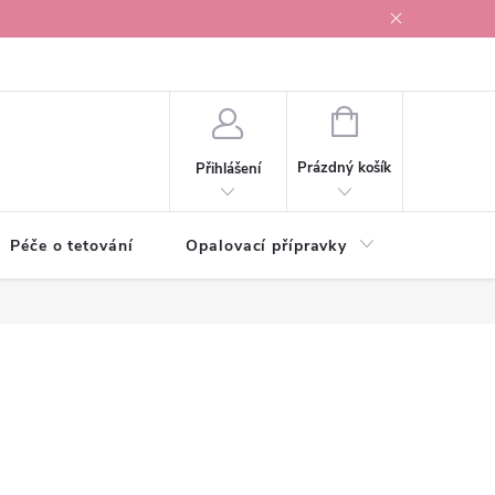
r v Ostravě
NÁKUPNÍ
KOŠÍK
Prázdný košík
Přihlášení
Péče o tetování
Opalovací přípravky
Vonné s