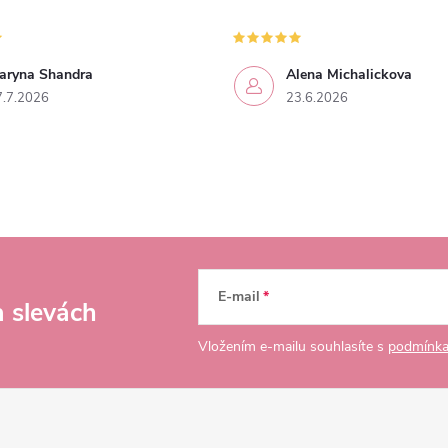
aryna Shandra
Alena Michalickova
7.7.2026
23.6.2026
E-mail
a slevách
Vložením e-mailu souhlasíte s
podmínka