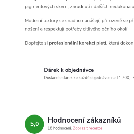
l
pigmentových skvrn, zarudnutí i dalších nedokonalost
á
Moderní textury se snadno nanášejí, přirozeně se přiz
d
nošení a respektují potřeby citlivého očního okolí.
a
Dopřejte si
profesionální korekci pleti
, která dokon
c
í
Dárek k objednávce
p
Dostanete dárek ke každé objednávce nad 1.700,- K
r
v
k
Hodnocení zákazníků
5,0
y
18 hodnocení
Zobrazit recenze