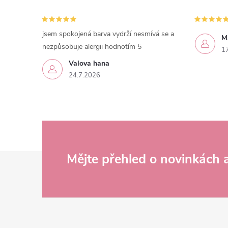
v
ý
jsem spokojená barva vydrží nesmívá se a
M
p
nezpůsobuje alergii hodnotím 5
1
i
Valova hana
24.7.2026
s
u
Z
Mějte přehled o novinkách
á
p