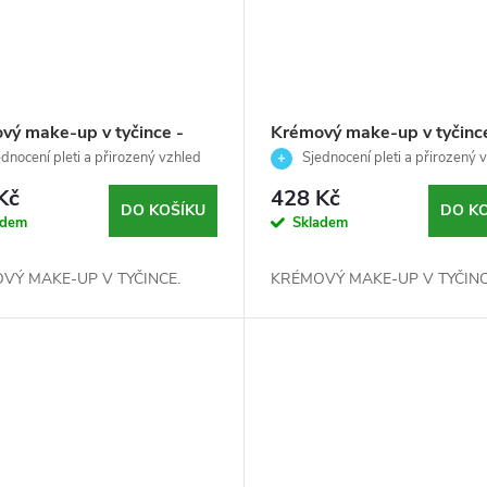
vý make-up v tyčince -
Krémový make-up v tyčince
DNÍ BÉŽOVÁ - Palladio -
SKOŘICE - Palladio-7 g
dnocení pleti a přirozený vzhled
Sjednocení pleti a přirozený 
obličeje
Kč
428 Kč
DO KOŠÍKU
DO K
adem
Skladem
VÝ MAKE-UP V TYČINCE.
KRÉMOVÝ MAKE-UP V TYČINC