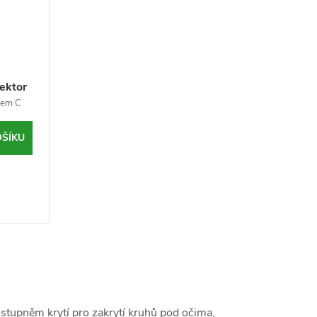
ektor
 -
ínem C
OŠÍKU
 stupněm krytí pro zakrytí kruhů pod očima,