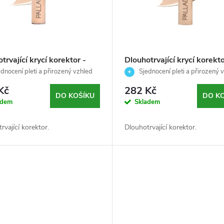
trvající krycí korektor -
Dlouhotrvající krycí korekto
 Palladio - 5 ml
PORCELÁN - Palladio - 5 
dnocení pleti a přirozený vzhled
Sjednocení pleti a přirozený 
Kč
282 Kč
DO KOŠÍKU
DO K
adem
Skladem
rvající korektor.
Dlouhotrvající korektor.