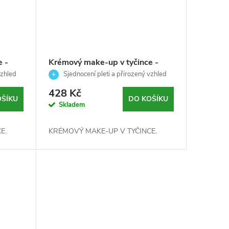
 -
Krémový make-up v tyčince -
SMETANOVÁ -Palladio- 7 g
vzhled
Sjednocení pleti a přirozený vzhled
obličeje
428 Kč
OŠÍKU
DO KOŠÍKU
Skladem
E.
KRÉMOVÝ MAKE-UP V TYČINCE.