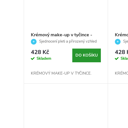
ů
Krémový make-up v tyčince -
Krémo
MEDOVĚ ZLATÁ -Palladio- 7 g
PŘÍRO
Sjednocení pleti a přirozený vzhled
Sje
obličeje
7 g
obličeje
428 Kč
428 
DO KOŠÍKU
Skladem
Skl
KRÉMOVÝ MAKE-UP V TYČINCE.
KRÉMO