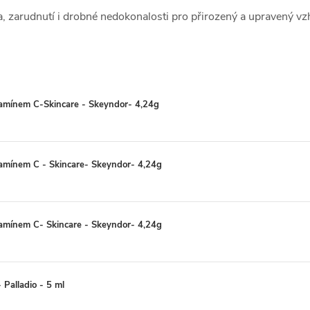
, zarudnutí i drobné nedokonalosti pro přirozený a upravený vz
itamínem C-Skincare - Skeyndor- 4,24g
itamínem C - Skincare- Skeyndor- 4,24g
itamínem C- Skincare - Skeyndor- 4,24g
 Palladio - 5 ml