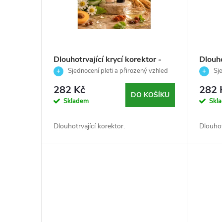
i
r
s
o
p
d
Dlouhotrvající krycí korektor -
Dlouho
BÉŽOVÁ - Palladio - 5 ml
NUDE -
Sjednocení pleti a přirozený vzhled
Sje
r
u
282 Kč
282 
DO KOŠÍKU
o
k
Skladem
Skl
d
t
Dlouhotrvající korektor.
Dlouhot
u
ů
k
t