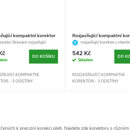
sňující kompaktní korektor
Rozjasňující kompaktní kor
vitamínem C - Skincare-
03 s vitamínem C-Skincare
yndor Skincare rozjasňující
rozjasňující korektor s vitam
dor- 4,24g
ní korektor 02 s vitamínem C
Skeyndor- 4,24g
pro sjednocení pleti ✨
Kč
542 Kč
DO KOŠÍKU
DO K
adem
Skladem
SŇUJÍCÍ KOMPAKTNÍ
ROZJASŇUJÍCÍ KOMPAKTNÍ
TOR.- 3 ODSTÍNY
KOREKTOR.- 3 ODSTÍNY
čených k precizní korekci pleti. Najdete zde korektory s různým