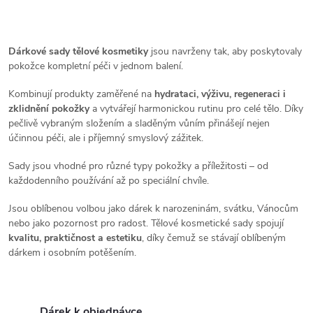
k
péči. Čtyři produkty v
t
kompaktním...
O
t
ů
v
Dárkové sady tělové kosmetiky
jsou navrženy tak, aby poskytovaly
ů
pokožce kompletní péči v jednom balení.
l
Kombinují produkty zaměřené na
hydrataci, výživu, regeneraci i
á
zklidnění pokožky
a vytvářejí harmonickou rutinu pro celé tělo. Díky
pečlivě vybraným složením a sladěným vůním přinášejí nejen
d
účinnou péči, ale i příjemný smyslový zážitek.
a
Sady jsou vhodné pro různé typy pokožky a příležitosti – od
každodenního používání až po speciální chvíle.
c
Jsou oblíbenou volbou jako dárek k narozeninám, svátku, Vánocům
í
nebo jako pozornost pro radost. Tělové kosmetické sady spojují
kvalitu, praktičnost a estetiku
, díky čemuž se stávají oblíbeným
p
dárkem i osobním potěšením.
r
v
Dárek k objednávce