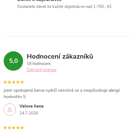
k
Dostanete dárek ke každé objednávce nad 1.700,- Kč.
y
v
ý
Hodnocení zákazníků
p
5,0
18 hodnocení
i
Zobrazit recenze
s
jsem spokojená barva vydrží nesmívá se a nezpůsobuje alergii
u
hodnotím 5
Valova hana
24.7.2026