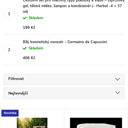
Cestovní set pro všechny typy pokožky a vlasů – (sprchový
gel, tělové mléko, šampon a kondicionér )- Herbal -4 × 37
ml)
Skladem
199 Kč
Bílý kosmetický necesér - Germaine de Capuccini
Skladem
406 Kč
Filtrovat
Ř
Nejlevnější
a
Nejdražší
V
Novinka
Nejprodávanější
z
Abecedně