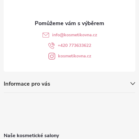
í
info
@
kosmetikovna.cz
+420 773633622
kosmetikovna.cz
Informace pro vás
Naše kosmetické salony