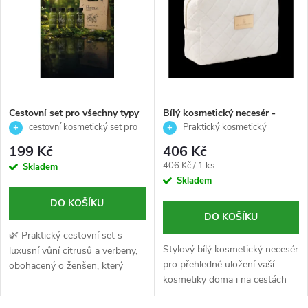
ý
e
p
n
i
í
s
p
Cestovní set pro všechny typy
Bílý kosmetický necesér -
pokožky a vlasů – (sprchový
Germaine de Capuccini
cestovní kosmetický set pro
Praktický kosmetický
p
gel, tělové mléko, šampon a
všechny typy pokožky a vlasů 4 ×
necesér
r
199 Kč
406 Kč
kondicionér )- Herbal -4 × 37
37 ml
r
Měrná
406 Kč / 1 ks
Skladem
ml)
cena:
Skladem
o
o
DO KOŠÍKU
d
DO KOŠÍKU
d
🌿 Praktický cestovní set s
Stylový bílý kosmetický necesér
u
luxusní vůní citrusů a verbeny,
pro přehledné uložení vaší
obohacený o ženšen, který
u
kosmetiky doma i na cestách
dodává pokožce i vlasům
k
svěžest, energii a potřebnou