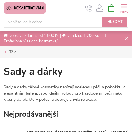
Přejít
NÁKUPNÍ
na
KOŠÍK
obsah
HLEDAT
🚚 Doprava zdarma od 1 500 Kč | 🎁 Dárek od 1 700 Kč | 💇‍♀️
Profesionální salonní kosmetika/
Tělo
Sady a dárky
Sady a dárky tělové kosmetiky nabízejí
ucelenou péči o pokožku v
elegantním balení
. Jsou ideální volbou pro každodenní péči i jako
krásný dárek, který potěší a dopřeje chvíle relaxace.
Nejprodávanější