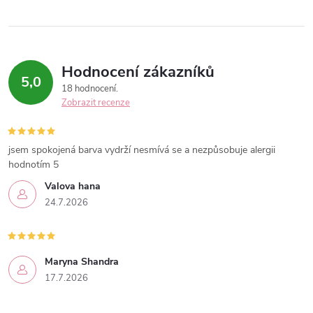
y
v
ý
Hodnocení zákazníků
5,0
p
18 hodnocení
Zobrazit recenze
i
s
jsem spokojená barva vydrží nesmívá se a nezpůsobuje alergii
hodnotím 5
u
Valova hana
24.7.2026
Maryna Shandra
17.7.2026