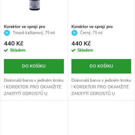
Korektor ve spreji pro
Korektor ve spreji pro
okamžité zakrytí odrostů -
okamžité zakrytí odrostů -
Tmavě kaštanový, 75 ml
Černý, 75 ml
TMAVĚ KAŠTANOVÝ -
ČERNÝ - Echosline - 75 ml
440 Kč
440 Kč
Echosline - 75 ml
Skladem
Skladem
DO KOŠÍKU
DO KOŠÍKU
Dokonalá barva v jediném kroku
Dokonalá barva v jediném kroku
! KOREKTOR PRO OKAMŽITÉ
! KOREKTOR PRO OKAMŽITÉ
ZAKRYTÍ ODROSTŮ U
ZAKRYTÍ ODROSTŮ U
KOŘÍNKŮ.
KOŘÍNKŮ.