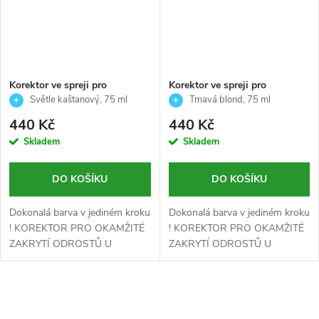
Korektor ve spreji pro
Korektor ve spreji pro
okamžité zakrytí odrostů -
okamžité zakrytí odrostů -
Světle kaštanový, 75 ml
Tmavá blond, 75 ml
SVĚTLE KAŠTANOVÝ -
TMAVÁ BLOND - Echosline -
440 Kč
440 Kč
Echosline - 75 ml
75 ml
Skladem
Skladem
DO KOŠÍKU
DO KOŠÍKU
Dokonalá barva v jediném kroku
Dokonalá barva v jediném kroku
! KOREKTOR PRO OKAMŽITÉ
! KOREKTOR PRO OKAMŽITÉ
ZAKRYTÍ ODROSTŮ U
ZAKRYTÍ ODROSTŮ U
KOŘÍNKŮ.
KOŘÍNKŮ.
O