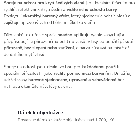
v
Spreje na odrost pro krytí šedivých vlasů
jsou ideálním řešením pro
rychlé a efektivní zakrytí
šedin a viditelného odrostu barvy
.
l
Poskytují
okamžitý barevný efekt
, který sjednocuje odstín vlasů a
zajišťuje upravený vzhled během několika vteřin.
á
Díky lehké textuře se spreje
snadno aplikují
, rychle zasychají a
d
přizpůsobují se přirozenému odstínu vlasů. Vlasy po použití působí
přirozeně, bez slepení nebo zatížení
, a barva zůstává na místě až
a
do dalšího mytí vlasů.
c
Spreje na odrost jsou ideální volbou pro
každodenní použití
,
speciální příležitosti i jako
rychlá pomoc mezi barveními
. Umožňují
í
udržet vlasy
barevně sjednocené, upravené a sebevědomé
bez
nutnosti okamžité návštěvy salonu.
p
r
Dárek k objednávce
v
Dostanete dárek ke každé objednávce nad 1.700,- Kč.
k