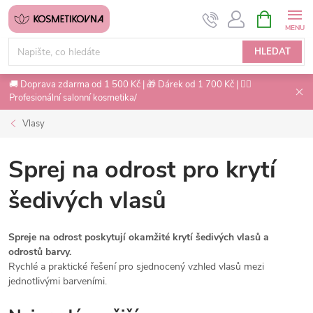
Přejít
NÁKUPNÍ
na
KOŠÍK
obsah
HLEDAT
🚚 Doprava zdarma od 1 500 Kč | 🎁 Dárek od 1 700 Kč | 💇‍♀️
Profesionální salonní kosmetika/
Vlasy
Sprej na odrost pro krytí
šedivých vlasů
Spreje na odrost poskytují okamžité krytí šedivých vlasů a
odrostů barvy.
Rychlé a praktické řešení pro sjednocený vzhled vlasů mezi
jednotlivými barveními.