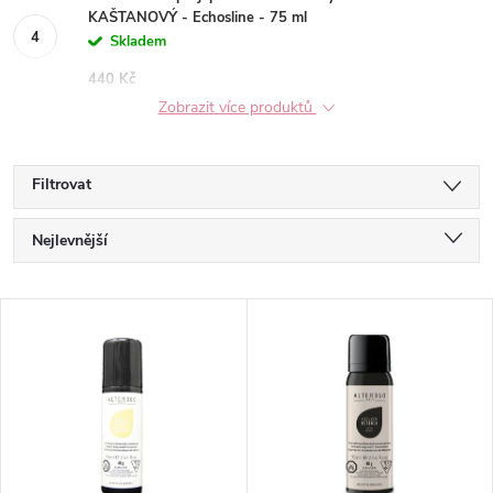
KAŠTANOVÝ - Echosline - 75 ml
Skladem
440 Kč
Zobrazit více produktů
Filtrovat
Ř
Nejlevnější
a
Nejdražší
V
Nejprodávanější
z
ý
Abecedně
e
p
n
i