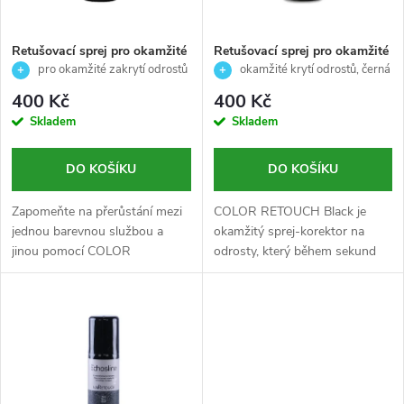
í
s
p
Retušovací sprej pro okamžité
Retušovací sprej pro okamžité
zakrytí odrostu - Dark Blonde
zakrytí odrostu-Black/černá-
pro okamžité zakrytí odrostů
okamžité krytí odrostů, černá
p
/ tmavá blond - AlterEgo - 75
AlterEgo-75ml
– tmavá blond
r
400 Kč
400 Kč
ml
r
Skladem
Skladem
o
o
DO KOŠÍKU
DO KOŠÍKU
d
d
Zapomeňte na přerůstání mezi
COLOR RETOUCH Black je
u
jednou barevnou službou a
okamžitý sprej-korektor na
jinou pomocí COLOR
odrosty, který během sekund
u
RETOUCH. Okamžitý korektor
kryje bílé vlasy a zanechává
k
na odrůstání, který během
přirozený lesk.
k
několika sekund pokryje
t
rovnoměrně bílé vlasy.
t
ů
ů