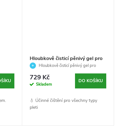
Hloubkově čisticí pěnivý gel pro
i7 -
všechny typy pleti - Cleansing
Hloubkově čisticí pěnivý gel pro
Expert - Germaine de Capuccini
všechny typy pleti
729 Kč
- 150ml
OŠÍKU
DO KOŠÍKU
Skladem
em.
💧 Účinné čištění pro všechny typy
pleti