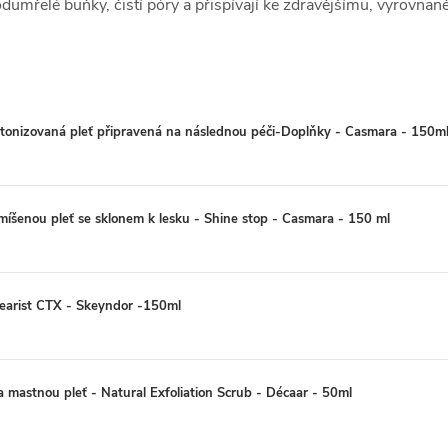
umřelé buňky, čistí póry a přispívají ke zdravějšímu, vyrovnaně
 tonizovaná pleť připravená na následnou péči-Doplňky - Casmara - 150m
smíšenou pleť se sklonem k lesku - Shine stop - Casmara - 150 ml
Clearist CTX - Skeyndor -150ml
 a mastnou pleť - Natural Exfoliation Scrub - Décaar - 50ml