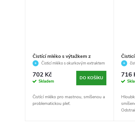
Čistící mléko s výtažkem z
Čistic
okurky pro mastnou až smíšenou
smíše
Čisticí mléko s okurkovým extraktem
čis
pleť - Essential - Skeyndor - 250
pro svěží, čistou a zmatněnou pleť
- Puri
problem
702 Kč
716 
ml
Décaa
DO KOŠÍKU
Skladem
Skl
Čistící mléko pro mastnou, smíšenou a
Hloubko
problematickou pleť.
smíšeno
Odstraň
bez vys
matnějš