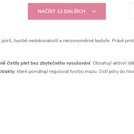
S
NAČÍST 12 DALŠÍCH
t
r
á
 pórů, tvorbě nedokonalostí a nerovnoměrné textuře. Právě prot
n
k
nně čistily pleť bez zbytečného vysušování
. Obsahují aktivní lá
o
xtrakty
, které pomáhají regulovat tvorbu mazu, čistí póry do hlo
v
á
n
í