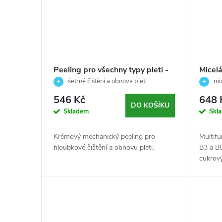
Peeling pro všechny typy pleti -
Micel
Essential - Skeyndor - 50 ml
pro k
šetrné čištění a obnova pleti
mic
typy p
čištění 
546 Kč
648 
Micel
DO KOŠÍKU
Skladem
Skl
Krémový mechanický peeling pro
Multifu
hloubkové čištění a obnovu pleti.
B3 a B5
cukrový
tonizuj
kroku –