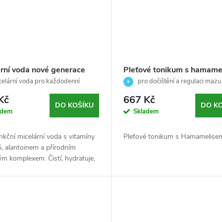
ární voda nové generace
Pleťové tonikum s hamame
aždodenní péči pro všechny
pro mastnou až smíšenou p
elární voda pro každodenní
pro dočištění a regulaci mazu 
leti, včetně citlivé - Active³
a odlíčení pleti ✨
Essential – Skeyndor - 250
Kč
667 Kč
lar Water - Décaar - 150ml
DO KOŠÍKU
DO K
adem
Skladem
nkční micelární voda s vitamíny
Pleťové tonikum s Hamamelise
, alantoinem a přírodním
m komplexem. Čistí, hydratuje,
e a zklidňuje pleť v jediném
 bez nutnosti oplachování. 🌿