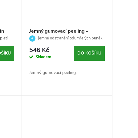
in
Jemný gumovací peeling -
Essential - Skeyndor - 50 ml
pleti
jemné odstranění odumřelých buněk
pleti
546 Kč
OŠÍKU
DO KOŠÍKU
Skladem
Jemný gumovací peeling.