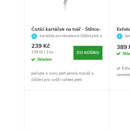
r
s
o
p
d
Čistící kartáček na tvář - Štětce-
Exfol
Skeyndor
jemný
kartáček pro hloubkové čištění pleti a
Jem
r
u
jemnou exfoliaci ✨
odumř
semínk
239 Kč
389 
Exper
o
Měrná
239 Kč / 1 ks
DO KOŠÍKU
k
Skl
15g
cena:
Skladem
d
t
🌿 Exfo
pečujte o svou pleť jemná masáž a
semínk
čištění pro svěží vzhled pleti
u
ů
k
t
ů