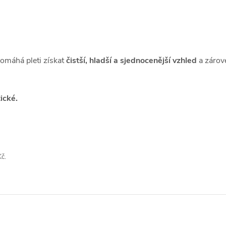
pomáhá pleti získat
čistší, hladší a sjednocenější vzhled
a zárov
ické.
č.