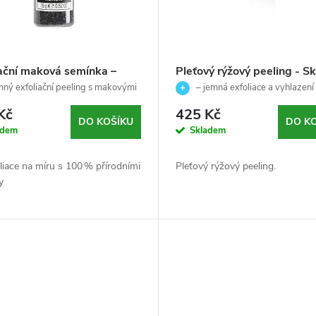
iační maková semínka –
Pleťový rýžový peeling - Sk
 peeling pro odstranění
Primers - Ainhoa - 50ml
ný exfoliační peeling s makovými
– jemná exfoliace a vyhlazení 
elých buněk - Cleansing
y
Kč
425 Kč
t - Germaine de Capuccini-
DO KOŠÍKU
DO K
adem
Skladem
liace na míru s 100 % přírodními
Pleťový rýžový peeling.
y