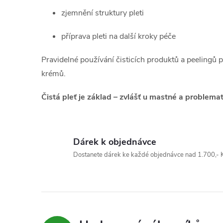
k
zjemnění struktury pleti
y
příprava pleti na další kroky péče
v
Pravidelné používání čisticích produktů a peelingů 
ý
krémů.
p
Čistá pleť je základ – zvlášť u mastné a problemat
i
s
Dárek k objednávce
u
Dostanete dárek ke každé objednávce nad 1.700,- K