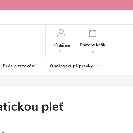
r v Ostravě
NÁKUPNÍ
KOŠÍK
Prázdný košík
Přihlášení
Péče o tetování
Opalovací přípravky
Vonné s
atickou pleť