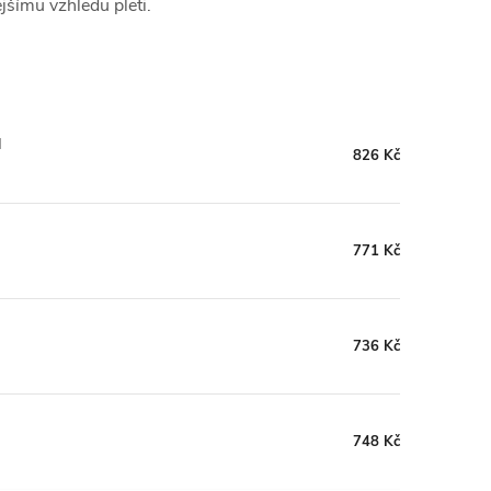
jšímu vzhledu pleti.
l
826 Kč
771 Kč
736 Kč
748 Kč