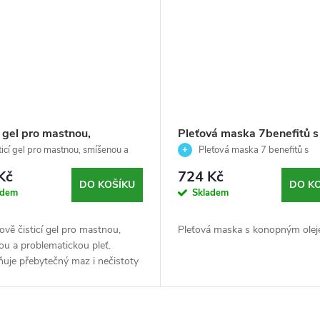
í gel pro mastnou,
Pleťová maska 7benefitů s
nou a problematickou pleť
konopným olejem - Cannab
ticí gel pro mastnou, smíšenou a
Pleťová maska 7 benefitů s
fying Cleansing Gel -
atickou pleť
Ainhoa - 50ml
konopným olejem
Kč
724 Kč
r - 150ml
DO KOŠÍKU
DO K
adem
Skladem
vě čisticí gel pro mastnou,
Pleťová maska s konopným olej
u a problematickou pleť.
uje přebytečný maz i nečistoty
ušování a zanechává pleť svěží,
í a vyváženou. 🌿