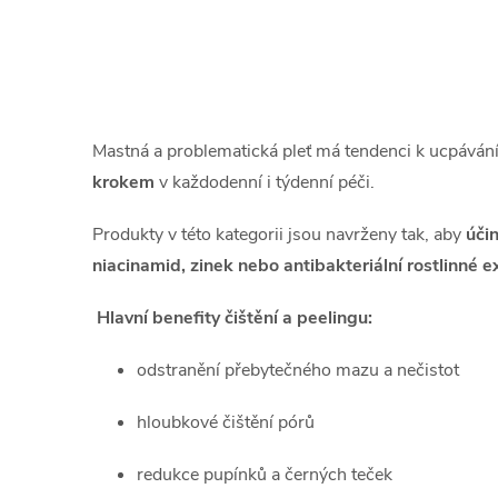
O
v
l
Mastná a problematická pleť má tendenci k ucpávání
á
krokem
v každodenní i týdenní péči.
d
Produkty v této kategorii jsou navrženy tak, aby
úči
a
niacinamid, zinek nebo antibakteriální rostlinné e
c
Hlavní benefity čištění a peelingu:
í
odstranění přebytečného mazu a nečistot
p
r
hloubkové čištění pórů
v
redukce pupínků a černých teček