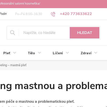
ofesionální salonní kosmetika/
+420 773633622
Podmínky ochrany osobních údajů
Obchodní podmínky
Osobní odbě
HLEDAT
Pleť
Tělo
Líčení
Zdraví
eeling – mastná pleť
eling mastnou a problem
adem péče o mastnou a problematickou pleť.