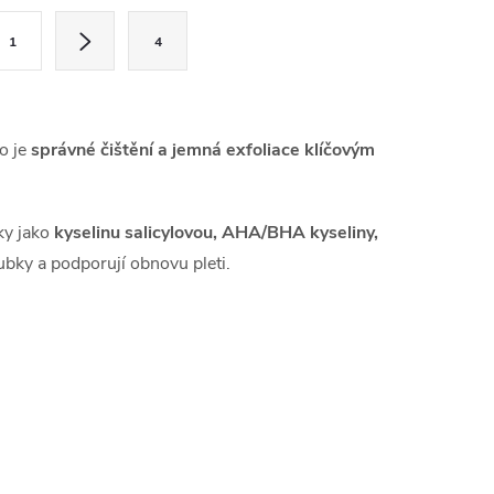
1
4
o je
správné čištění a jemná exfoliace klíčovým
tky jako
kyselinu salicylovou, AHA/BHA kyseliny,
ubky a podporují obnovu pleti.