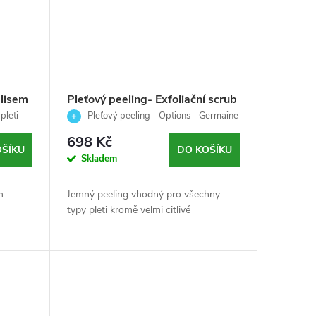
lisem
Pleťový peeling- Exfoliační scrub
leť -
pro svěží a jemnou pleť - Options
pleti
Pleťový peeling - Options - Germaine
 ml
- Germaine de Capuccini - 100ml
de Capuccini - 100ml
698 Kč
OŠÍKU
DO KOŠÍKU
Skladem
m.
Jemný peeling vhodný pro všechny
typy pleti kromě velmi citlivé