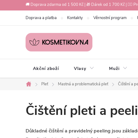
Přejít
🚚 Doprava zdarma od 1 500 Kč | 🎁 Dárek od 1 700 Kč | 💇‍♀️ Pr
na
Doprava a platba
Kontakty
Věrnostní program
obsah
Akční zboží
Vlasy
Muži
Pleť
Mastná a problematická pleť
Čištění a p
Domů
Čištění pleti a pe
Důkladné čištění a pravidelný peeling jsou zákl