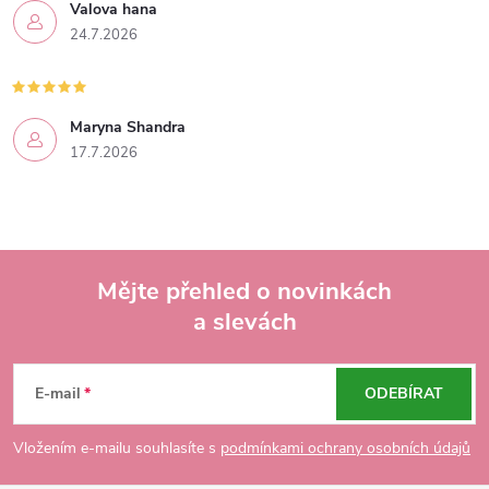
Valova hana
24.7.2026
Maryna Shandra
17.7.2026
Mějte přehled o novinkách
a slevách
Z
á
E-mail
ODEBÍRAT
p
Vložením e-mailu souhlasíte s
podmínkami ochrany osobních údajů