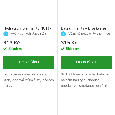
Hydratační olej na rty NOT! -
Balzám na rty – Broskve se
Palladio - 4,2ml
smetanou-Palladio-10g
Výživa a hydratace rtů s
Výživná péče o rty s jemnou
jemným leskem
sladkou vůní
313 Kč
315 Kč
Skladem
Skladem
DO KOŠÍKU
DO KOŠÍKU
Jedná se výživný olej na rty,
🌱 100% veganský hydratační
který dodává rtům čistý nádech
balzám na rty s lahodnou
barvy.
broskvovo-smetanovou vůní.
🍨