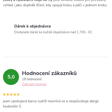
k
vzhled i jako doplněk líčení, kdy spojují krásu a péči v jednom kroku.
y
v
Dárek k objednávce
Dostanete dárek ke každé objednávce nad 1.700,- Kč.
ý
p
i
s
Hodnocení zákazníků
u
5,0
18 hodnocení
Zobrazit recenze
jsem spokojená barva vydrží nesmívá se a nezpůsobuje alergii
hodnotím 5