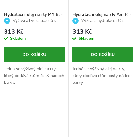
Hydratační olej na rty MY B. -
Hydratační olej na rty AS IF! -
Palladio - 4,2ml
Palladio - 4,2ml
Výživa a hydratace rtů s
Výživa a hydratace rtů s
jemným leskem
jemným leskem
313 Kč
313 Kč
Skladem
Skladem
DO KOŠÍKU
DO KOŠÍKU
Jedná se výživný olej na rty,
Jedná se výživný olej na rty,
který dodává rtům čistý nádech
který dodává rtům čistý nádech
barvy.
barvy.