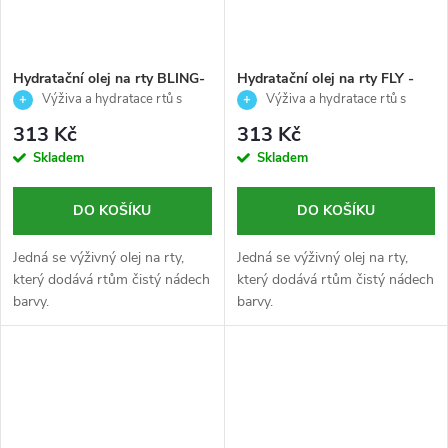
Hydratační olej na rty BLING-
Hydratační olej na rty FLY -
Palladio - 4,2ml
Palladio - 4,2ml
Výživa a hydratace rtů s
Výživa a hydratace rtů s
jemným leskem
jemným leskem
313 Kč
313 Kč
Skladem
Skladem
DO KOŠÍKU
DO KOŠÍKU
Jedná se výživný olej na rty,
Jedná se výživný olej na rty,
který dodává rtům čistý nádech
který dodává rtům čistý nádech
barvy.
barvy.