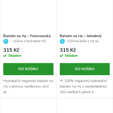
Balzám na rty – Francouzská
Balzám na rty – Jahodový
vanilka - Palladio - 10g
dortík - Palladio -10g
– výživa a hydratace rtů
Výživná péče o rty se
sladkou jahodovou vůní
315 Kč
315 Kč
Skladem
Skladem
DO KOŠÍKU
DO KOŠÍKU
Hydratační veganský balzám na
🌱 100% veganský hydratační
rty s jemnou vanilkovou vůní.
balzám na rty s neodolatelnou
🌿
vůní sladkých jahod a
nadýchaného dortíku. 🍰