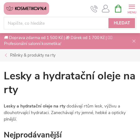
Přejít
NÁKUPNÍ
na
KOŠÍK
obsah
HLEDAT
🚚 Doprava zdarma od 1 500 Kč | 🎁 Dárek od 1 700 Kč | 💇‍♀️
Profesionální salonní kosmetika/
Rtěnky & produkty na rty
Lesky a hydratační oleje na
rty
Lesky a hydratační oleje na rty
dodávají rtům lesk, výživu a
dlouhotrvající hydrataci. Zanechávají rty jemné, hebké a opticky
plnější.
Nejprodávanější