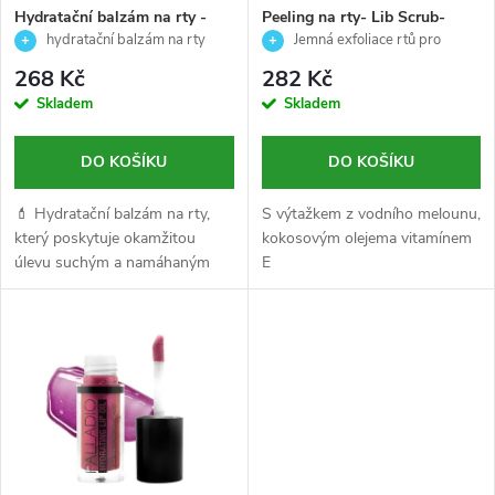
s
p
Hydratační balzám na rty -
Peeling na rty- Lib Scrub-
Fukt - Björk -15ml
Palladio - 3g
hydratační balzám na rty
Jemná exfoliace rtů pro
p
hladký a hebký vzhled
r
268 Kč
282 Kč
r
Skladem
Skladem
o
o
DO KOŠÍKU
DO KOŠÍKU
d
d
💄 Hydratační balzám na rty,
S výtažkem z vodního melounu,
u
který poskytuje okamžitou
kokosovým olejema vitamínem
úlevu suchým a namáhaným
E
u
rtům.
k
k
t
t
ů
ů