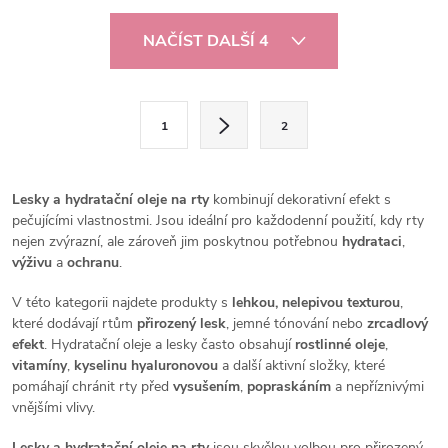
O
NAČÍST DALŠÍ 4
v
l
S
1
2
t
á
r
d
á
Lesky a hydratační oleje na rty
kombinují dekorativní efekt s
a
n
pečujícími vlastnostmi. Jsou ideální pro každodenní použití, kdy rty
nejen zvýrazní, ale zároveň jim poskytnou potřebnou
hydrataci
,
k
c
výživu
a
ochranu
.
o
í
V této kategorii najdete produkty s
lehkou, nelepivou texturou
,
v
které dodávají rtům
přirozený lesk
, jemné tónování nebo
zrcadlový
á
p
efekt
. Hydratační oleje a lesky často obsahují
rostlinné oleje
,
n
vitamíny
,
kyselinu hyaluronovou
a další aktivní složky, které
r
pomáhají chránit rty před
vysušením
,
popraskáním
a nepříznivými
í
vnějšími vlivy.
v
Lesky a hydratační oleje na rty
jsou skvělou volbou pro přirozený