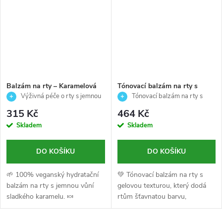
Balzám na rty – Karamelová
Tónovací balzám na rty s
poleva - Palladio - 10g
kyselinou hyaluronovou-
Výživná péče o rty s jemnou
Tónovací balzám na rty s
Cherry Rose -Jelly Tint -
karamelovou vůní
hydratační péčí
315 Kč
464 Kč
Palladio - 3,9ml
Skladem
Skladem
DO KOŠÍKU
DO KOŠÍKU
🌱 100% veganský hydratační
💚 Tónovací balzám na rty s
balzám na rty s jemnou vůní
gelovou texturou, který dodá
sladkého karamelu. 🍬
rtům šťavnatou barvu,
hydrataci a neodolatelnou vůni.