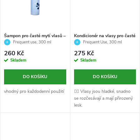
ů
ů
Šampon pro časté mytí vlasů –
Kondicionér na vlasy pro časté
šetrné čištění a hydratace -
použití – Frequent use-
Frequent use, 300 ml
Frequent Use, 300 ml
Frequent use - Echosline - 300
Echosline – 300 ml
260 Kč
275 Kč
ml
Skladem
Skladem
DO KOŠÍKU
DO KOŠÍKU
vhodný pro každodenní použití
💆‍♀️ Vlasy jsou hladké, snadno
se rozčesávají a mají přirozený
lesk.