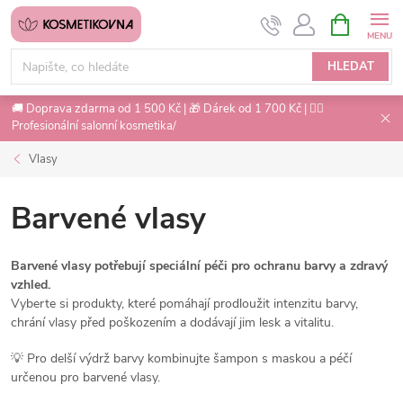
Přejít
NÁKUPNÍ
na
KOŠÍK
obsah
HLEDAT
🚚 Doprava zdarma od 1 500 Kč | 🎁 Dárek od 1 700 Kč | 💇‍♀️
Profesionální salonní kosmetika/
Vlasy
Barvené vlasy
Barvené vlasy potřebují speciální péči pro ochranu barvy a zdravý
vzhled.
Vyberte si produkty, které pomáhají prodloužit intenzitu barvy,
chrání vlasy před poškozením a dodávají jim lesk a vitalitu.
💡 Pro delší výdrž barvy kombinujte šampon s maskou a péčí
určenou pro barvené vlasy.