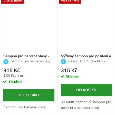
Více za méně
Více za méně
Šampon pro barvené vlasy -
Výživný šampon pro posílení a
Colour care - Echosline -
ochranu vlasů s kyselinou
Šampon pro barvené vlasy
Revox B77 PLEX – Multi-
300ml
hyaluronovou -STEP 4P -
300 ml
Peptide Shampoo Step 4P – 260
315 Kč
315 Kč
REVOX - 260ml
ml
Měrná
1,05 Kč / 1 ml
Skladem
cena:
Skladem
DO KOŠÍKU
DO KOŠÍKU
💆‍♀️ Multi-peptidový šampon pro
Šampon pro barvené vlasy
posílení a ochranu vlasů