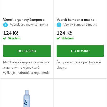
i
í
s
p
Vzorek arganový šampon a
Vzorek šampon a maska -
maska - Echosline - 15/15ml
Colour care - Echosline -
Vzorek arganový šampon a
Vzorek šampon a maska
p
2x15ml
maska 15/15 ml
Colour Care 2×15 ml
r
124 Kč
124 Kč
r
Skladem
Skladem
o
o
DO KOŠÍKU
DO KOŠÍKU
d
d
Mini balení šamponu a masky s
Šampon a maska pro barvené
u
arganovým olejem, které
vlasy .
vyživuje, hydratuje a regeneruje
u
vlasy. Ideální pro vyzkoušení
k
nebo cestování.
k
t
t