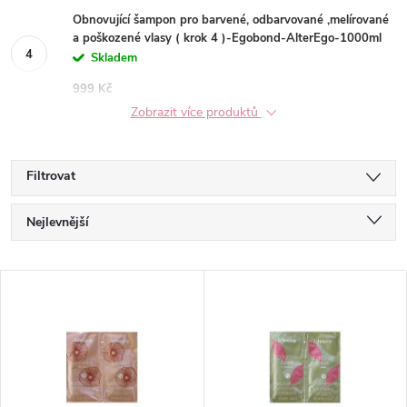
Obnovující šampon pro barvené, odbarvované ,melírované
a poškozené vlasy ( krok 4 )-Egobond-AlterEgo-1000ml
Skladem
999 Kč
Zobrazit více produktů
Filtrovat
Ř
Nejlevnější
a
Nejdražší
V
Nejprodávanější
z
ý
Abecedně
e
p
n