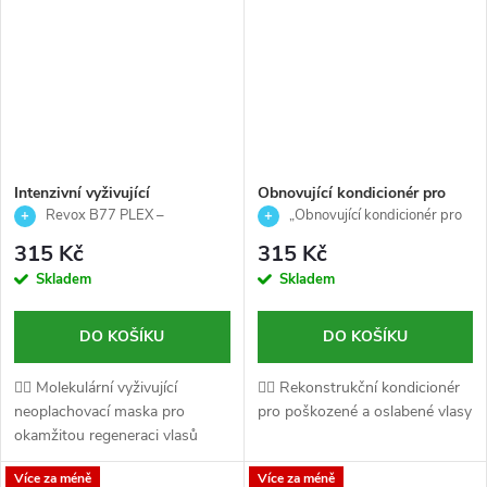
Intenzivní vyživující
Obnovující kondicionér pro
bezoplachová maska pro
oslabené a poškozené vlasy -
Revox B77 PLEX –
„Obnovující kondicionér pro
okamžitou regeneraci vlasů -
STEP 5 - REVOX - 260ml
Molekulární vyživující
oslabené a poškozené vlasy –
315 Kč
315 Kč
REVOX - 50ml
neoplachovací maska – 50 ml
STEP 5 REVOX 260 ml“
Skladem
Skladem
DO KOŠÍKU
DO KOŠÍKU
💆‍♀️ Molekulární vyživující
💆‍♀️ Rekonstrukční kondicionér
neoplachovací maska pro
pro poškozené a oslabené vlasy
okamžitou regeneraci vlasů
Více za méně
Více za méně