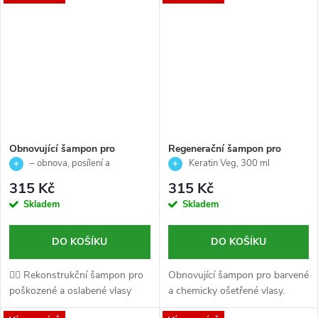
Obnovující šampon pro
Regenerační šampon pro
oslabené a poškozené vlasy
barvené a chemicky ošetřené
– obnova, posílení a
Keratin Veg, 300 ml
STEP 4 - REVOX - 260ml
vlasy - Keratin Veg - Echosline
regenerace poškozených vlasů
315 Kč
315 Kč
- 300 ml
Skladem
Skladem
DO KOŠÍKU
DO KOŠÍKU
💆‍♀️ Rekonstrukční šampon pro
Obnovující šampon pro barvené
poškozené a oslabené vlasy
a chemicky ošetřené vlasy.