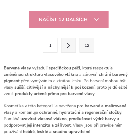
O
NAČÍST 12 DALŠÍCH
v
l
S
1
12
t
á
r
d
á
Barvené vlasy
vyžadují
specifickou péči
, která respektuje
a
n
změněnou strukturu vlasového vlákna
a zároveň
chrání barevný
pigment
před vymýváním a ztrátou lesku. Po barvení mohou být
k
c
vlasy
sušší, citlivější a náchylnější k poškození
, proto je důležité
o
zvolit
produkty určené přímo pro barvené vlasy
.
í
v
Kosmetika v této kategorii je navržena pro
barvené a melírované
á
p
vlasy
a kombinuje
ochranné, hydratační a regenerační složky
.
n
Pomáhá
uzavírat vlasové vlákno
,
prodlužovat výdrž barvy
a
r
podporovat její
intenzitu a zářivost
. Vlasy jsou při pravidelném
í
používání
hebké, lesklé a snadno upravitelné
.