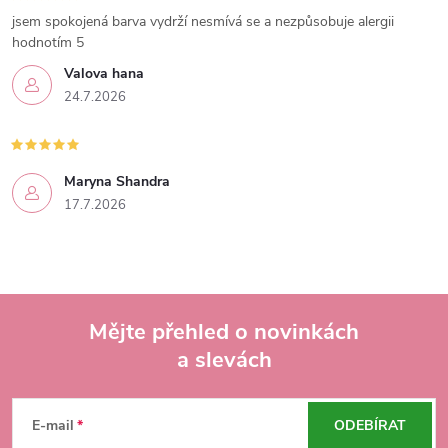
jsem spokojená barva vydrží nesmívá se a nezpůsobuje alergii
hodnotím 5
Valova hana
24.7.2026
Maryna Shandra
17.7.2026
Mějte přehled o novinkách
a slevách
Z
á
E-mail
ODEBÍRAT