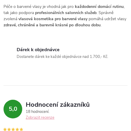
v
Péče o barvené vlasy je vhodná jak pro
každodenní domácí rutinu
,
k
tak jako podpora
profesionálních salonních služeb
. Správně
zvolená
vlasová kosmetika pro barvené vlasy
pomáhá udržet vlasy
y
zdravé, chráněné a barevně krásné po dlouhou dobu
.
v
ý
Dárek k objednávce
Dostanete dárek ke každé objednávce nad 1.700,- Kč.
p
i
s
u
Hodnocení zákazníků
5,0
18 hodnocení
Zobrazit recenze