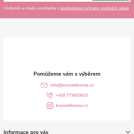
p
Vložením e-mailu souhlasíte s
podmínkami ochrany osobních údajů
a
t
í
info
@
kosmetikovna.cz
+420 773633622
kosmetikovna.cz
Informace pro vás