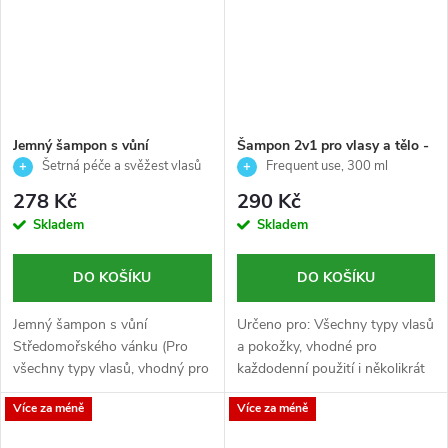
Jemný šampon s vůní
Šampon 2v1 pro vlasy a tělo -
Středomořského vánku - Spa
Frequent use - Echosline - 300
Šetrná péče a svěžest vlasů
Frequent use, 300 ml
collection - Germaine de
ml
278 Kč
290 Kč
Capucinni - 300ml
Skladem
Skladem
DO KOŠÍKU
DO KOŠÍKU
Jemný šampon s vůní
Určeno pro: Všechny typy vlasů
Středomořského vánku (Pro
a pokožky, vhodné pro
všechny typy vlasů, vhodný pro
každodenní použití i několikrát
každodenní použití)
denně.
Více za méně
Více za méně