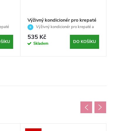
Výživný kondicionér pro krepaté
Výživný
il-
a nepoddajné vlasy-Curego silk
a nepod
repaté
Výživný kondicionér pro krepaté a
Výživ
jemnost
oil- AlterEgo - 300ml
nepoddajné vlasy – hedvábná hebkost a
oil-Alt
nepoddajn
535 Kč
912 K
lesk
lesk
ŠÍKU
DO KOŠÍKU
Skladem
Sklad