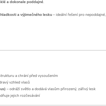
sklé a dokonale poddajné
.
hladkosti a výjimečného lesku
– ideální řešení pro nepoddajné,
strukturu a chrání před vysoušením
dravý vzhled vlasů
sus)
– odráží světlo a dodává vlasům přirozený, zářivý lesk
dňuje jejich rozčesávání