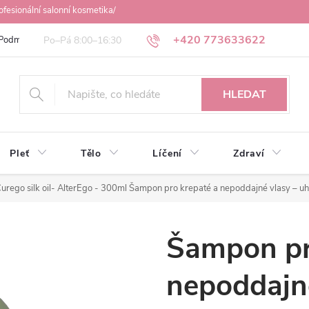
ofesionální salonní kosmetika/
+420 773633622
Podmínky ochrany osobních údajů
Obchodní podmínky
Osobní odbě
HLEDAT
Pleť
Tělo
Líčení
Zdraví
rego silk oil- AlterEgo - 300ml
Šampon pro krepaté a nepoddajné vlasy – uhl
Šampon pr
nepoddajn