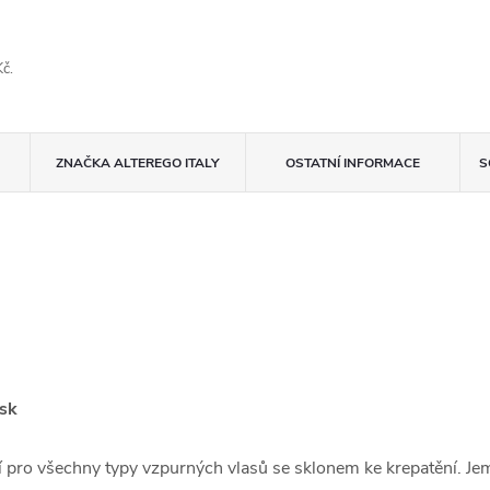
č.
ZNAČKA
ALTEREGO ITALY
OSTATNÍ INFORMACE
S
esk
í pro všechny typy vzpurných vlasů se sklonem ke krepatění. Jemn