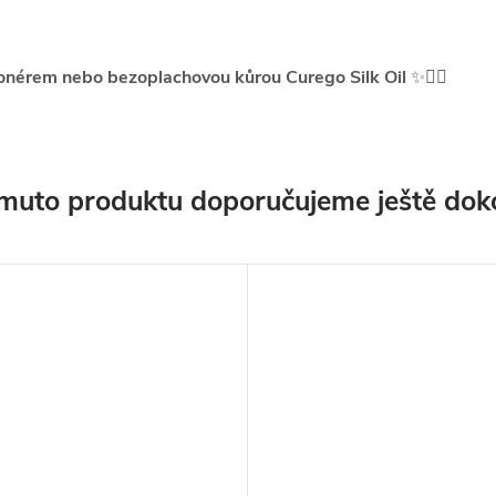
onérem nebo bezoplachovou kůrou Curego Silk Oil
✨💇‍♀️
muto produktu doporučujeme ještě dok