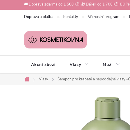
Přejít
🚚 Doprava zdarma od 1 500 Kč | 🎁 Dárek od 1 700 Kč | 💇‍♀️ Pr
na
Doprava a platba
Kontakty
Věrnostní program
obsah
Akční zboží
Vlasy
Muži
Vlasy
Šampon pro krepaté a nepoddajné vlasy -Cu
Domů