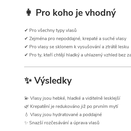
👩 Pro koho je vhodný
✔ Pro všechny typy vlasů
✔ Zejména pro nepoddajné, krepaté a suché vlasy
✔ Pro vlasy se sklonem k vysušování a ztrátě lesku
✔ Pro ty, kteří chtějí hladký a uhlazený vzhled bez za
✨ Výsledky
💫 Vlasy jsou hebké, hladké a viditelně lesklejší
🌿 Krepatění je redukováno již po prvním mytí
💧 Vlasy jsou hydratované a poddajné
✨ Snazší rozčesávání a úprava vlasů