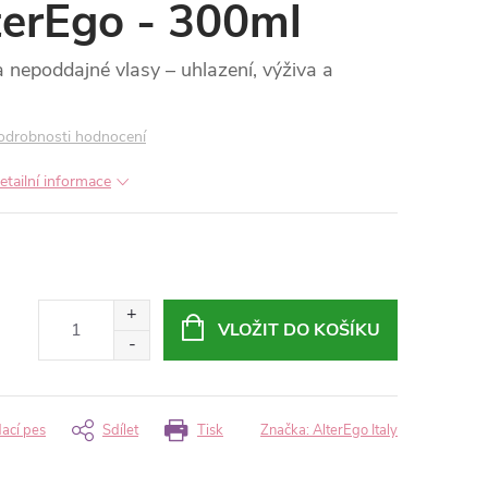
lterEgo - 300ml
nepoddajné vlasy – uhlazení, výživa a
odrobnosti hodnocení
etailní informace
VLOŽIT DO KOŠÍKU
dací pes
Sdílet
Tisk
Značka:
AlterEgo Italy