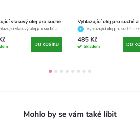
ující vlasový olej pro suché
Vyhlazující olej pro suché a
até vlasy- Curego silk oil-
krepaté vlasy- Curego silk o
lazující vlasový olej pro suché a
Vyhlazující olej pro suché a k
Ego - 100ml
 vlasy – hedvábný lesk a kontrola
AlterEgo - 50ml
vlasy – hedvábný lesk a okamžitá 
Kč
485 Kč
DO KOŠÍKU
DO KO
adem
Skladem