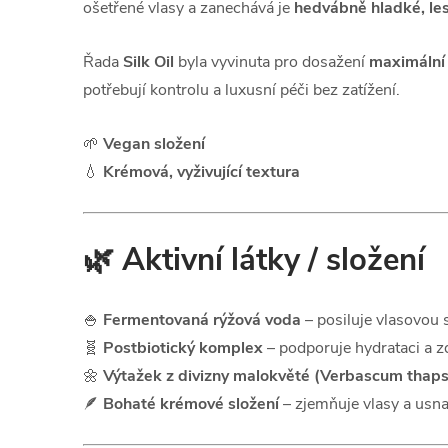
ošetřené vlasy a zanechává je
hedvábně hladké, le
Řada
Silk Oil
byla vyvinuta pro dosažení
maximální 
potřebují kontrolu a luxusní péči bez zatížení.
🌱
Vegan složení
💧
Krémová, vyživující textura
🌿 Aktivní látky / složení
🍚
Fermentovaná rýžová voda
– posiluje vlasovou 
🧬
Postbiotický komplex
– podporuje hydrataci a z
🌼
Výtažek z divizny malokvěté (Verbascum thap
🪶
Bohaté krémové složení
– zjemňuje vlasy a usna