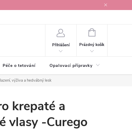
r v Ostravě
NÁKUPNÍ
KOŠÍK
Prázdný košík
Přihlášení
Péče o tetování
Opalovací přípravky
Vonné s
azení, výživa a hedvábný lesk
o krepaté a
é vlasy -Curego