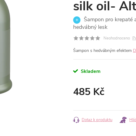
silk oil- A
Šampon pro krepaté a 
hedvábný lesk
P
Neohodnoceno
Šampon s hedvábným efektem
D
Skladem
485 Kč
Měrná
cena:
Dotaz k produktu
Hlí