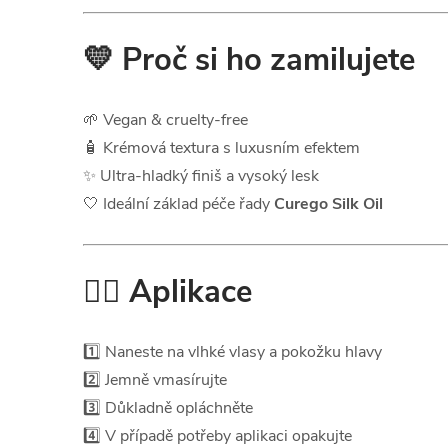
💛 Proč si ho zamilujete
🌱 Vegan & cruelty-free
🧴 Krémová textura s luxusním efektem
✨ Ultra-hladký finiš a vysoký lesk
🤍 Ideální základ péče řady
Curego Silk Oil
💆‍♀️ Aplikace
1️⃣ Naneste na vlhké vlasy a pokožku hlavy
2️⃣ Jemně vmasírujte
3️⃣ Důkladně opláchněte
4️⃣ V případě potřeby aplikaci opakujte