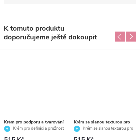
K tomuto produktu
doporučujeme ještě dokoupit
Krém pro podporu a tvarování
Krém se slanou texturou pro
vln - Forma Lockar-Styling -
objem a přirozený vzhled
Krém pro definici a pružnost
Krém se slanou texturou pro
Björk - 150 ml
vlnitých vlasů – Forma Salt –
vln
objem a přirozený efekt
515 Kč
515 Kč