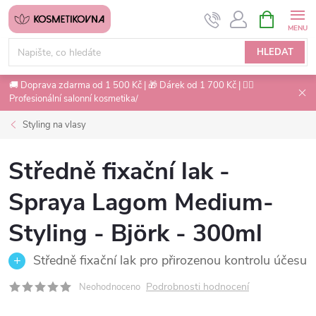
Přejít
NÁKUPNÍ
na
KOŠÍK
obsah
HLEDAT
🚚 Doprava zdarma od 1 500 Kč | 🎁 Dárek od 1 700 Kč | 💇‍♀️
Profesionální salonní kosmetika/
Styling na vlasy
Středně fixační lak -
Spraya Lagom Medium-
Styling - Björk - 300ml
Středně fixační lak pro přirozenou kontrolu účesu
Podrobnosti hodnocení
Neohodnoceno