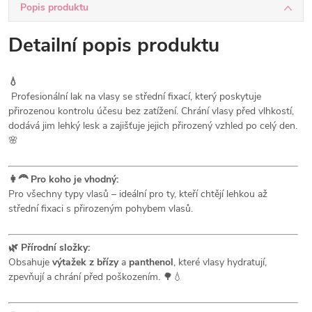
Popis produktu
Detailní popis produktu
💧
Profesionální lak na vlasy se střední fixací, který poskytuje
přirozenou kontrolu účesu bez zatížení. Chrání vlasy před vlhkostí,
dodává jim lehký lesk a zajišťuje jejich přirozený vzhled po celý den.
🌸
👩‍🦰 Pro koho je vhodný:
Pro všechny typy vlasů – ideální pro ty, kteří chtějí lehkou až
střední fixaci s přirozeným pohybem vlasů.
🌿 Přírodní složky:
Obsahuje
výtažek z břízy
a
panthenol
, které vlasy hydratují,
zpevňují a chrání před poškozením. 🌳💧