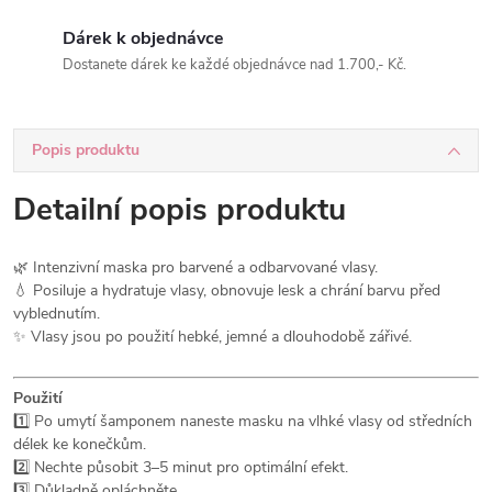
Dárek k objednávce
Dostanete dárek ke každé objednávce nad 1.700,- Kč.
Popis produktu
Detailní popis produktu
🌿 Intenzivní maska pro barvené a odbarvované vlasy.
💧 Posiluje a hydratuje vlasy, obnovuje lesk a chrání barvu před
vyblednutím.
✨ Vlasy jsou po použití hebké, jemné a dlouhodobě zářivé.
Použití
1️⃣ Po umytí šamponem naneste masku na vlhké vlasy od středních
délek ke konečkům.
2️⃣ Nechte působit 3–5 minut pro optimální efekt.
3️⃣ Důkladně opláchněte.