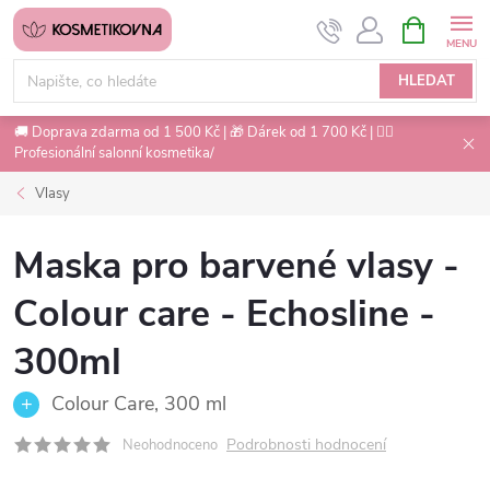
Přejít
NÁKUPNÍ
na
KOŠÍK
obsah
HLEDAT
🚚 Doprava zdarma od 1 500 Kč | 🎁 Dárek od 1 700 Kč | 💇‍♀️
Profesionální salonní kosmetika/
Vlasy
Maska pro barvené vlasy -
Colour care - Echosline -
300ml
Colour Care, 300 ml
Podrobnosti hodnocení
Neohodnoceno