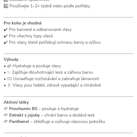
4️⃣ Používejte 1–2× týdně nebo podle potřeby.
Pro koho je vhodná
✔️ Pro barvené a odbarvované vlasy
✔️ Pro všechny typy vlasů
✔️ Pro vlasy, které potřebují ochranu barvy a výživu
Výhody
• 🌿 Hydratuje a posiluje vlasy
• ✨ Zajišťuje dlouhotrvající lesk a zářivou barvu
• 💆‍♀️ Usnadňuje rozčesávání a zabraňuje lámavosti
• 💧 Vlasy jsou hebké, zdravě vypadající a chráněné
Aktivní látky
🌱
Provitamin B5
– posiluje a hydratuje
🌱
Extrakt z jojoby
– chrání barvu a dodává lesk
🌱
Panthenol
– zklidňuje a vyživuje vlasovou pokožku