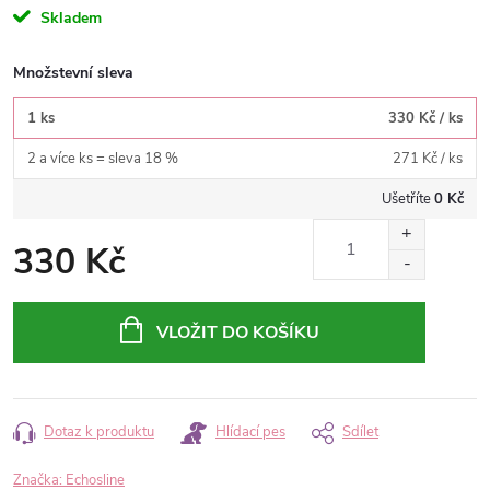
Skladem
Množstevní sleva
1 ks
330 Kč
/ ks
2 a více ks = sleva 18 %
271 Kč
/ ks
Ušetříte
0 Kč
330 Kč
Měrná
cena:
VLOŽIT DO KOŠÍKU
Dotaz k produktu
Hlídací pes
Sdílet
Značka:
Echosline