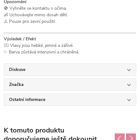
Upozornění
🚫 Vyhněte se kontaktu s očima.
👶 Uchovávejte mimo dosah dětí.
⚠️ Pouze pro zevní použití.
Výsledek / Efekt
💆‍♀️ Vlasy jsou hebké, jemné a zářivé.
✨ Barva zůstává intenzivní a chráněná.
Diskuse
Značka
Ostatní informace
K tomuto produktu
doporučujeme ještě dokoupit