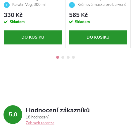
pro barvené a chemicky
vlasy-Chromego color-
Keratin Veg, 300 ml
Krémová maska pro barvené
ošetřené vlasy - Keratin Veg -
Alterego - 300 ml
vlasy – intenzivní ochrana barvy,
330 Kč
565 Kč
Echosline - 300 ml
lesk a výživa
Skladem
Skladem
DO KOŠÍKU
DO KOŠÍKU
Hodnocení zákazníků
5,0
18 hodnocení
Zobrazit recenze