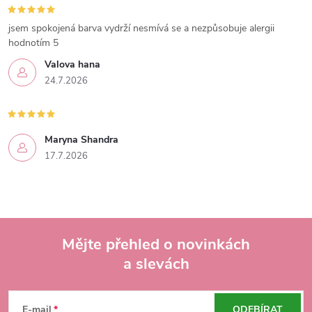
jsem spokojená barva vydrží nesmívá se a nezpůsobuje alergii
hodnotím 5
Valova hana
24.7.2026
Maryna Shandra
17.7.2026
Mějte přehled o novinkách
a slevách
Z
á
E-mail
ODEBÍRAT