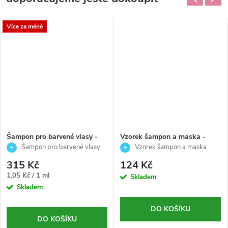
Více za méně
Šampon pro barvené vlasy -
Vzorek šampon a maska -
Colour care - Echosline -
Colour care - Echosline -
Šampon pro barvené vlasy
Vzorek šampon a maska
300ml
2x15ml
300 ml
Colour Care 2×15 ml
315 Kč
124 Kč
Měrná
1,05 Kč / 1 ml
Skladem
cena:
Skladem
DO KOŠÍKU
DO KOŠÍKU