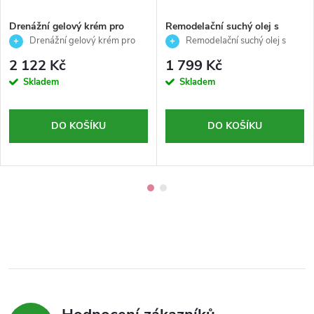
Drenážní gelový krém pro
Remodelační suchý olej s
lehkost nohou .501 - Boost -
litinovým a anticelulitidním
Drenážní gelový krém pro
Remodelační suchý olej s
Arosha - 200ml
účinkem . 508 - Boost -
lehkost nohou 💧
liftingovým a anticelulitidním
2 122 Kč
1 799 Kč
Arosha - 100ml
účinkem 🔥
Skladem
Skladem
DO KOŠÍKU
DO KOŠÍKU