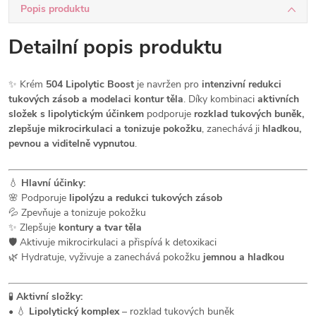
Popis produktu
Detailní popis produktu
✨ Krém
504 Lipolytic Boost
je navržen pro
intenzivní redukci
tukových zásob a modelaci kontur těla
. Díky kombinaci
aktivních
složek s lipolytickým účinkem
podporuje
rozklad tukových buněk,
zlepšuje mikrocirkulaci a tonizuje pokožku
, zanechává ji
hladkou,
pevnou a viditelně vypnutou
.
💧
Hlavní účinky:
🌸 Podporuje
lipolýzu a redukci tukových zásob
💦 Zpevňuje a tonizuje pokožku
✨ Zlepšuje
kontury a tvar těla
🛡️ Aktivuje mikrocirkulaci a přispívá k detoxikaci
🌿 Hydratuje, vyživuje a zanechává pokožku
jemnou a hladkou
🧪
Aktivní složky:
• 💧
Lipolytický komplex
– rozklad tukových buněk