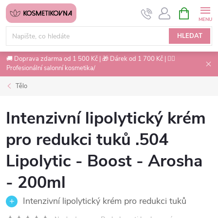
Přejít
NÁKUPNÍ
na
KOŠÍK
obsah
HLEDAT
🚚 Doprava zdarma od 1 500 Kč | 🎁 Dárek od 1 700 Kč | 💇‍♀️
Profesionální salonní kosmetika/
Tělo
Intenzivní lipolytický krém
pro redukci tuků .504
Lipolytic - Boost - Arosha
- 200ml
Intenzivní lipolytický krém pro redukci tuků