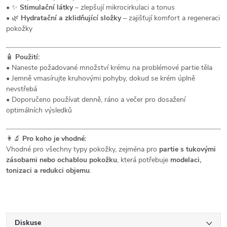
• ✨
Stimulační látky
– zlepšují mikrocirkulaci a tonus
• 🌿
Hydratační a zklidňující složky
– zajišťují komfort a regeneraci
pokožky
🧴
Použití:
• Naneste požadované množství krému na problémové partie těla
• Jemně vmasírujte kruhovými pohyby, dokud se krém úplně
nevstřebá
• Doporučeno používat denně, ráno a večer pro dosažení
optimálních výsledků
👩‍🔬
Pro koho je vhodné:
Vhodné pro všechny typy pokožky, zejména pro
partie s tukovými
zásobami nebo ochablou pokožku
, která potřebuje
modelaci,
tonizaci a redukci objemu
.
Diskuse