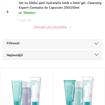
Set na čištění pleti-hydratační tonik a čistící gel -Cleansing
Expert-Germaine de Capuccini-200/150ml
Skladem
1 637 Kč
Zobrazit více produktů
Filtrovat
Ř
Nejlevnější
a
Nejdražší
V
Nejprodávanější
z
ý
Abecedně
e
p
n