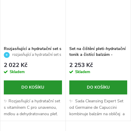
Rozjasňující a hydratační set s
Set na čištění pleti-hydratační
vitamínem C pro unavenou,
tonik a čistící balzám -
rozjasňující a hydratační set s
mdlou a dehydratovanou pleť -
Cleansing Expert-Germaine de
vitamínem C
2 022 Kč
2 253 Kč
Timexpert Radiance C+ -
Capuccini-200/100ml
Skladem
Skladem
(maska 4ks, mlha 50ml) -
Germaine de Capuccini
DO KOŠÍKU
DO KOŠÍKU
✨ Rozjasňující a hydratační set
✨ Sada Cleansing Expert Set
s vitamínem C pro unavenou,
od Germaine de Capuccini
mdlou a dehydratovanou pleť.
kombinuje balzám na obličej a
Obsahuje rozjasňující masku
hydratační tonizační lotion,
Radiance C+ a revitalizační
které pleť jemně čistí, odstraňují