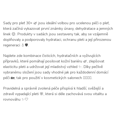
O
v
Sady pro pleť 30+ 🌿 jsou ideální volbou pro ucelenou péči o pleť,
která začíná vykazovat první známky únavy, dehydratace a jemných
l
linek 😌. Produkty v sadách jsou sestaveny tak, aby se vzájemně
doplňovaly a podporovaly hydrataci, ochranu pleti a její přirozenou
á
regeneraci 💧🛡️.
d
Najdete zde kombinace čisticích, hydratačních a vyživujících
přípravků, které pomáhají posilovat kožní bariéru 🌿, zlepšovat
a
elasticitu pleti a udržovat její mladistvý vzhled ✨. Díky pečlivě
vybranému složení jsou sady vhodné jak pro každodenní domácí
c
péči 🏡, tak pro použití v kosmetických salonech 💆‍♀️💇‍♀️.
í
Pravidelná a správně zvolená péče přispívá k hladší, svěžejší a
zdravě vypadající pleti 🌸, která si déle zachovává svou vitalitu a
p
rovnováhu ✨🤍
r