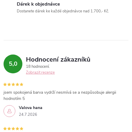
v
Dárek k objednávce
k
Dostanete dárek ke každé objednávce nad 1.700,- Kč.
y
v
ý
p
Hodnocení zákazníků
5,0
18 hodnocení
i
Zobrazit recenze
s
jsem spokojená barva vydrží nesmívá se a nezpůsobuje alergii
u
hodnotím 5
Valova hana
24.7.2026