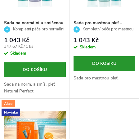
i
í
s
p
Sada na normální a smíšenou
Sada pro mastnou pleť -
pleť-Natural perfect 1-2-3 -
Natural Perfect - Purexpert -
Kompletní péče pro normální
Kompletní péče pro mastnou
p
Purexpert-Germaine de
Germaine de Capuccini - 3ks-
a smíšenou pleť – 3 produkty
pleť – 3 produkty
r
1 043 Kč
1 043 Kč
Capuccini- 5Oml/50ml/30ml
30ml/50ml/50ml
r
Měrná
347,67 Kč / 1 ks
Skladem
cena:
Skladem
o
o
DO KOŠÍKU
d
DO KOŠÍKU
d
Sada pro mastnou pleť.
Sada na norm. a smíš. pleť
u
Natural Perfect
u
k
Akce
k
Novinka
t
t
ů