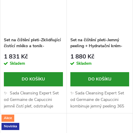
Set na čištění pleti-Zklidňující
Set na čištění pleti-Jemný
čistící mléko a tonik-
peeling + Hydratační krém-
Cleansing Expert-Germaine de
Cleansing Expert-Germaine de
1 831 Kč
1 880 Kč
Capuccini-200/200ml
Capuccini-150/200ml
Skladem
Skladem
DO KOŠÍKU
DO KOŠÍKU
✨ Sada Cleansing Expert Set
✨ Sada Cleansing Expert Set
od Germaine de Capuccini
od Germaine de Capuccini
jemně čistí pleť, odstraňuje
kombinuje jemný peeling 365
make-up a tonizuje ji,
Soft Scrub a hydratační
Akce
zanechává ji svěží, jemnou a
tonizační lotion, které pleť
vyváženou 💆‍♀️🌿
hloubkově čistí, jemně exfoliují
Novinka
a...