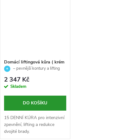
pleťovou mlhu, které společně...
nečistoty a...
Domácí liftingová kůra ( krém
50 ml+ elixír 30 ml) ) - Global
– pevnější kontury a lifting
lift - Skeyndor - 2ks
pleti
2 347 Kč
Skladem
DO KOŠÍKU
15 DENNÍ KÚRA pro intenzivní
zpevnění, lifting a redukce
dvojité brady.