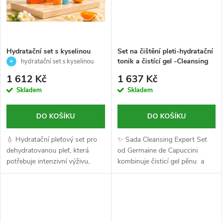
ů
Hydratační set s kyselinou
Set na čištění pleti-hydratační
hyaluronovou pro
tonik a čistící gel -Cleansing
hydratační set s kyselinou
dehydratovanou pleť -
Expert-Germaine de
hyaluronovou pro
1 612 Kč
1 637 Kč
Timexpert Radiance C+ -
Capuccini-200/150ml
dehydratovanou pleť
Skladem
Skladem
(pleťová maska 50ml, mlha
50ml) - Germaine de Capuccini
DO KOŠÍKU
DO KOŠÍKU
💧 Hydratační pleťový set pro
✨ Sada Cleansing Expert Set
dehydratovanou pleť, která
od Germaine de Capuccini
potřebuje intenzivní výživu,
kombinuje čisticí gel pěnu a
komfort a okamžité osvěžení.
hydratační tonizační lotion,
Obsahuje výživnou hydratační
které pleť hloubkově čistí,
pleťovou masku s kyselinou...
odstraňují nečistoty a...