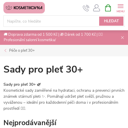
Přejít
NÁKUPNÍ
na
KOŠÍK
obsah
HLEDAT
🚚 Doprava zdarma od 1 500 Kč | 🎁 Dárek od 1 700 Kč | 💇‍♀️
Profesionální salonní kosmetika/
Péče o pleť 30+
Sady pro pleť 30+
Sady pro pleť 30+ 🌿
Kosmetické sady zaměřené na hydrataci, ochranu a prevenci prvních
známek stárnutí pleti ✨. Pomáhají udržet pleť svěží, pružnou a
vyváženou – ideální pro každodenní péči doma i v profesionálním
prostředí 💆‍♀️.
Nejprodávanější