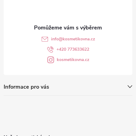
í
info
@
kosmetikovna.cz
+420 773633622
kosmetikovna.cz
Informace pro vás