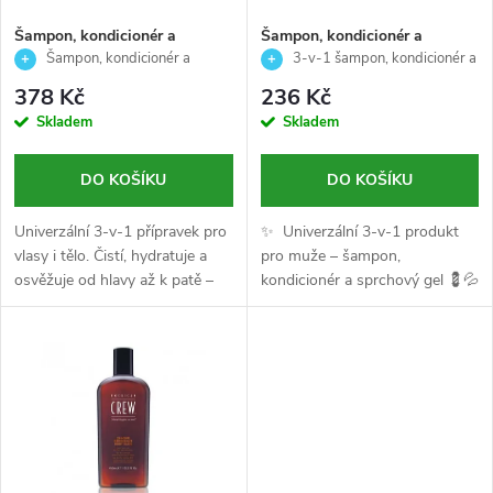
s
p
Šampon, kondicionér a
Šampon, kondicionér a
sprchový gel-3-V-1-ROAD
sprchový gel - 3V1 - Reuzel -
Šampon, kondicionér a
3‑v‑1 šampon, kondicionér a
p
TRIP 25- Reuzel- 350 +100ml
100ml
sprchový gel-3-V-1-ROAD TRIP
sprchový gel
r
378 Kč
236 Kč
25- Reuzel- 350 +100ml
r
Skladem
Skladem
o
o
DO KOŠÍKU
DO KOŠÍKU
d
d
Univerzální 3-v-1 přípravek pro
✨ Univerzální 3‑v‑1 produkt
u
vlasy i tělo. Čistí, hydratuje a
pro muže – šampon,
osvěžuje od hlavy až k patě –
kondicionér a sprchový gel 💈💦
u
ideální na cesty, do posilovny i
k
pro každodenní použití. ✨🌊
k
t
t
ů
ů