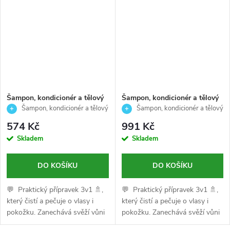
Šampon, kondicionér a tělový
Šampon, kondicionér a tělový
mycí gel pro muže na mastné
mycí gel pro muže na mastné
Šampon, kondicionér a tělový
Šampon, kondicionér a tělový
vlasy a neutralizaci zápachu-
vlasy a neutralizaci zápachu-
gel 3v1 TEE TREE 450 ml Název
gel 3v1 TEE TREE 1000 ml
574 Kč
991 Kč
3V1 TEE TREE-American
3V1 TEE TREE -American
v XML feedu:
Skladem
Skladem
crew-450ml
crew-1000ml
DO KOŠÍKU
DO KOŠÍKU
💬 Praktický přípravek 3v1 🚿,
💬 Praktický přípravek 3v1 🚿,
který čistí a pečuje o vlasy i
který čistí a pečuje o vlasy i
pokožku. Zanechává svěží vůni
pokožku. Zanechává svěží vůni
Tea Tree a neutralizuje zápach.
Tea Tree a neutralizuje zápach.