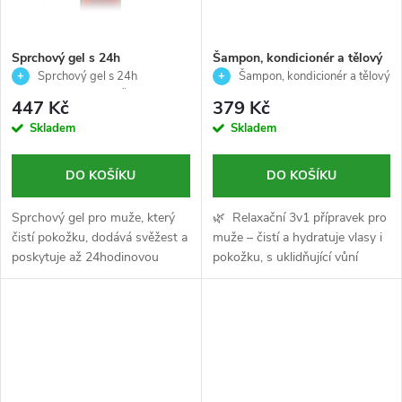
Sprchový gel s 24h
Šampon, kondicionér a tělový
deodorantem pro muže-
mycí gel pro muže - čistí a
Sprchový gel s 24h
Šampon, kondicionér a tělový
American crew-450ml
hydratuje vlasy i pokožku -
deodorantem pro muže 450 ml
gel 3v1 RELAXING 250 ml
447 Kč
379 Kč
3V1 RELAXING - American
Skladem
Skladem
crew - 250ml
DO KOŠÍKU
DO KOŠÍKU
Sprchový gel pro muže, který
🌿 Relaxační 3v1 přípravek pro
čistí pokožku, dodává svěžest a
muže – čistí a hydratuje vlasy i
poskytuje až 24hodinovou
pokožku, s uklidňující vůní
ochranu proti zápachu. 💪✨
heřmánku a borovice. ✨