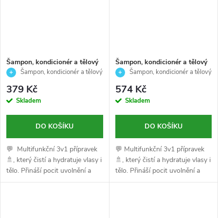
Šampon, kondicionér a tělový
Šampon, kondicionér a tělový
mycí gel pro muže- čistí
mycí gel pro muže- čistí
Šampon, kondicionér a tělový
Šampon, kondicionér a tělový
,hydratuje vlasy i tělo- 3V1
,hydratuje vlasy i tělo- 3V1
gel 3v1 ENERGIZING 250 ml
gel 3v1 ENERGIZING 450 ml
379 Kč
574 Kč
ENERGIZING-American crew-
ENERGIZING-American crew-
Skladem
Skladem
250ml
450ml
DO KOŠÍKU
DO KOŠÍKU
💬 Multifunkční 3v1 přípravek
💬 Multifunkční 3v1 přípravek
🚿, který čistí a hydratuje vlasy i
🚿, který čistí a hydratuje vlasy i
tělo. Přináší pocit uvolnění a
tělo. Přináší pocit uvolnění a
povzbuzení díky
povzbuzení díky
aromaterapeutické vůni zázvoru
aromaterapeutické vůni zázvoru
a čaje.
a čaje.