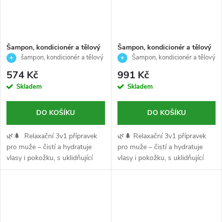
Šampon, kondicionér a tělový
Šampon, kondicionér a tělový
mycí gel pro muže- čistí a
mycí gel pro muže- čistí a
šampon, kondicionér a tělový
Šampon, kondicionér a tělový
hydratuje vlasy i pokožku-
hydratuje vlasy i pokožku-
gel 3v1 RELAXING 450 ml
gel 3v1 RELAXING 1000 ml
574 Kč
991 Kč
3V1 RELAXING -American
3V1 RELAXING -American
Skladem
Skladem
crew-450ml
crew-1000ml
DO KOŠÍKU
DO KOŠÍKU
🌿🌲 Relaxační 3v1 přípravek
🌿🌲 Relaxační 3v1 přípravek
pro muže – čistí a hydratuje
pro muže – čistí a hydratuje
vlasy i pokožku, s uklidňující
vlasy i pokožku, s uklidňující
vůní heřmánku a borovice. ✨
vůní heřmánku a borovice. ✨