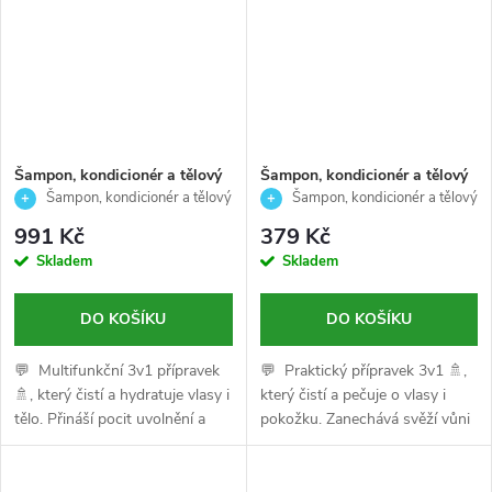
Šampon, kondicionér a tělový
Šampon, kondicionér a tělový
mycí gel pro muže- čistí
mycí gel pro muže na mastné
Šampon, kondicionér a tělový
Šampon, kondicionér a tělový
,hydratuje vlasy i tělo- 3V1
vlasy a neutralizaci zápachu-
gel 3v1 ENERGIZING 1000 ml
gel 3v1 TEE TREE 250 ml
991 Kč
379 Kč
ENERGIZING-American crew-
3V1 TEE TREE-American
Skladem
Skladem
1000ml
crew-250ml
DO KOŠÍKU
DO KOŠÍKU
💬 Multifunkční 3v1 přípravek
💬 Praktický přípravek 3v1 🚿,
🚿, který čistí a hydratuje vlasy i
který čistí a pečuje o vlasy i
tělo. Přináší pocit uvolnění a
pokožku. Zanechává svěží vůni
povzbuzení díky
Tea Tree a neutralizuje zápach.
aromaterapeutické vůni zázvoru
a čaje.