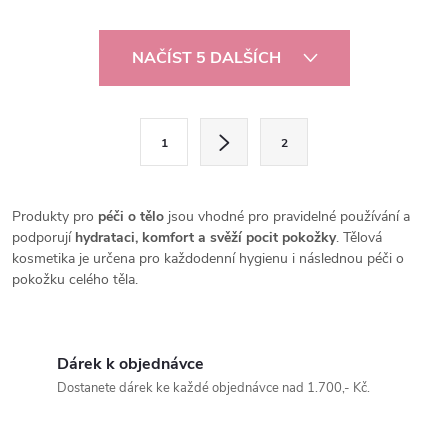
O
NAČÍST 5 DALŠÍCH
v
l
S
1
2
t
á
r
d
á
Produkty pro
péči o tělo
jsou vhodné pro pravidelné používání a
a
n
podporují
hydrataci, komfort a svěží pocit pokožky
. Tělová
kosmetika je určena pro každodenní hygienu i následnou péči o
k
c
pokožku celého těla.
o
í
v
á
p
Dárek k objednávce
n
Dostanete dárek ke každé objednávce nad 1.700,- Kč.
r
í