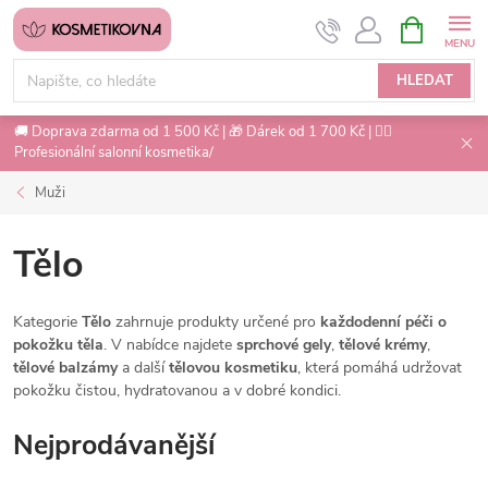
Přejít
NÁKUPNÍ
na
KOŠÍK
obsah
HLEDAT
🚚 Doprava zdarma od 1 500 Kč | 🎁 Dárek od 1 700 Kč | 💇‍♀️
Profesionální salonní kosmetika/
Muži
Tělo
Kategorie
Tělo
zahrnuje produkty určené pro
každodenní péči o
pokožku těla
. V nabídce najdete
sprchové gely
,
tělové krémy
,
tělové balzámy
a další
tělovou kosmetiku
, která pomáhá udržovat
pokožku čistou, hydratovanou a v dobré kondici.
Nejprodávanější