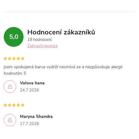
v
k
y
Hodnocení zákazníků
v
5,0
18 hodnocení
Zobrazit recenze
ý
p
jsem spokojená barva vydrží nesmívá se a nezpůsobuje alergii
i
hodnotím 5
Valova hana
s
24.7.2026
u
Maryna Shandra
17.7.2026