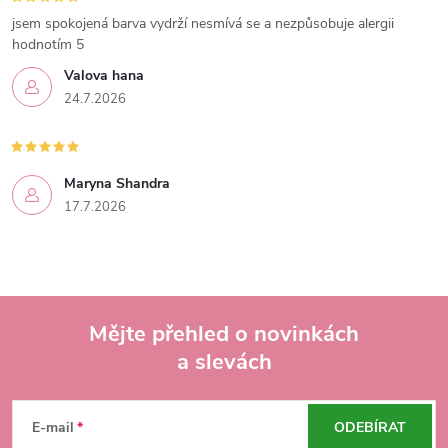
jsem spokojená barva vydrží nesmívá se a nezpůsobuje alergii
hodnotím 5
Valova hana
24.7.2026
Maryna Shandra
17.7.2026
Mějte přehled o novinkách
a slevách
Z
á
E-mail
ODEBÍRAT