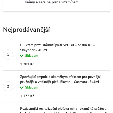
Krémy a séra na pleť s vitamínem C
Nejprodávanější
CC krém proti stárnutí pleti SPF 30 – odstín 01 –
Skeyndor – 40 ml
Skladem
1 201 Kč
Zpevňující ampule s okamžitým efektem pro pevnější,
pružnější a vitálnější pleť -Elastin - Casmara -5x4ml
Skladem
1 172 Kč
Rozjasňující revitalizační pleťová mlha -okamžitá svěžest,