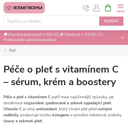
Přejít
NÁKUPNÍ
na
KOŠÍK
obsah
HLEDAT
🚚 Doprava zdarma od 1 500 Kč | 🎁 Dárek od 1 700 Kč | 💇‍♀️
Profesionální salonní kosmetika/
Pleť
Péče o pleť s vitamínem C
– sérum, krém a boostery
Péče o pleť s vitamínem C
patří mezi nejúčinnější způsoby, jak
dosáhnout
rozjasněné, sjednocené a zdravě vypadající pleti
.
Vitamín C
je silný
antioxidant
, který chrání pleť před
volnými
radikály
, podporuje tvorbu
kolagenu
a pomáhá redukovat známky
únavy a stárnutí pleti
.