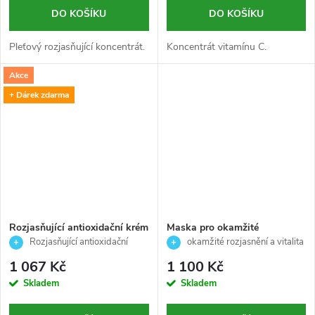
DO KOŠÍKU
DO KOŠÍKU
Pleťový rozjasňující koncentrát.
Koncentrát vitamínu C.
Akce
+ Dárek zdarma
Rozjasňující antioxidační krém
Maska pro okamžité
na oční okolí s vitamínem C -
rozjasnění pleti - Power C+ -
Rozjasňující antioxidační
okamžité rozjasnění a vitalita
Timexpert Radiance C+ -
Skeyndor - 50 ml
krém na oční okolí s vitamínem C
unavené pleti
1 067 Kč
1 100 Kč
Germaine de Capuccini - 15 ml
Skladem
Skladem