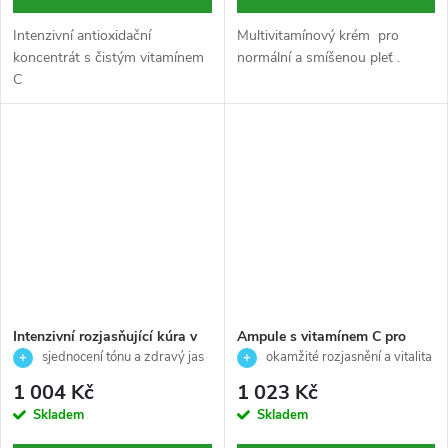
Intenzivní antioxidační
Multivitamínový krém pro
koncentrát s čistým vitamínem
normální a smíšenou pleť .
C
Intenzivní rozjasňující kúra v
Ampule s vitamínem C pro
ampulích pro sjednocení tónu
okamžité rozjasnění unavené
sjednocení tónu a zdravý jas
okamžité rozjasnění a vitalita
a zdravý jas pleti- Uniqcure -
pleti - Power C+ -Skeyndor -
pleti ✨
pro unavenou pleť
1 004 Kč
1 023 Kč
Skeyndor - 7x2 ml
14x1 ml
Skladem
Skladem