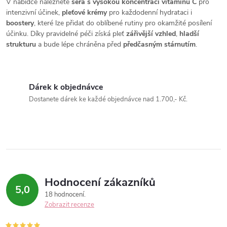
V nabídce naleznete
séra s vysokou koncentrací vitamínu C
pro
á
p
intenzivní účinek,
pleťové krémy
pro každodenní hydrataci i
n
boostery
, které lze přidat do oblíbené rutiny pro okamžité posílení
r
účinku. Díky pravidelné péči získá pleť
zářivější vzhled
,
hladší
í
strukturu
a bude lépe chráněna před
předčasným stárnutím
.
v
k
Dárek k objednávce
y
Dostanete dárek ke každé objednávce nad 1.700,- Kč.
v
ý
p
i
Hodnocení zákazníků
5,0
s
18 hodnocení
Zobrazit recenze
u