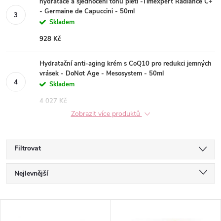
hydratace a sjednocení tónu pleti -Timexpert Radiance C+
- Germaine de Capuccini - 50ml
Skladem
928 Kč
Hydratační anti-aging krém s CoQ10 pro redukci jemných
vrásek - DoNot Age - Mesosystem - 50ml
Skladem
4 027 Kč
Zobrazit více produktů
Filtrovat
Ř
Nejlevnější
a
Nejdražší
V
Nejprodávanější