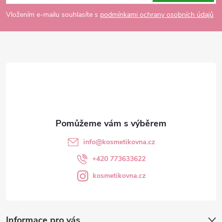
p
Vložením e-mailu souhlasíte s
podmínkami ochrany osobních údajů
a
t
í
info
@
kosmetikovna.cz
+420 773633622
kosmetikovna.cz
Informace pro vás