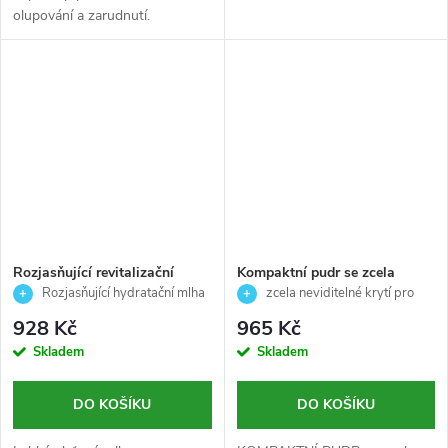
olupování a zarudnutí.
Rozjasňující revitalizační
Kompaktní pudr se zcela
pleťová mlha -okamžitá
neviditelným krytím-Skincare -
Rozjasňující hydratační mlha
zcela neviditelné krytí pro
svěžest, hydratace a
Skeyndor- 4,24g
pro svěží pleť
přirozený vzhled pleti ✨
928 Kč
965 Kč
sjednocení tónu pleti -
Skladem
Skladem
Timexpert Radiance C+ -
Germaine de Capuccini - 50ml
DO KOŠÍKU
DO KOŠÍKU