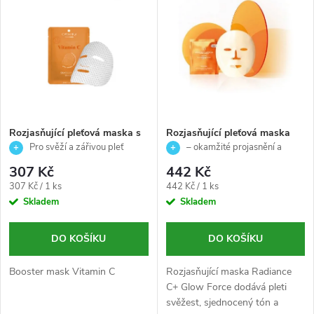
z
ý
Abecedně
e
p
n
i
í
s
p
Rozjasňující pleťová maska s
Rozjasňující pleťová maska
VITAMÍNEM C - Booster -
proti únavě - Timexpert
Pro svěží a zářivou pleť
– okamžité projasnění a
p
Casmara - 1ks
Radiance C+ - Germaine de
energie pro pleť
r
307 Kč
442 Kč
Capuccini - 1 x 18 ml
r
Měrná
Měrná
307 Kč / 1 ks
442 Kč / 1 ks
cena:
cena:
Skladem
Skladem
o
o
d
DO KOŠÍKU
DO KOŠÍKU
d
Booster mask Vitamin C
Rozjasňující maska Radiance
u
C+ Glow Force dodává pleti
u
svěžest, sjednocený tón a