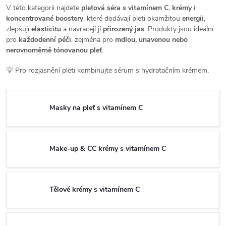
V této kategorii najdete
pleťová séra s vitamínem C
,
krémy
i
koncentrované boostery
, které dodávají pleti okamžitou
energii
,
zlepšují
elasticitu
a navracejí jí
přirozený jas
. Produkty jsou ideální
pro
každodenní péči
, zejména pro
mdlou, unavenou nebo
nerovnoměrně tónovanou pleť
.
💡 Pro rozjasnění pleti kombinujte sérum s hydratačním krémem.
Masky na pleť s vitamínem C
Make-up & CC krémy s vitamínem C
Tělové krémy s vitamínem C