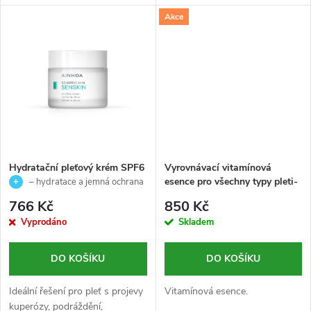
k
zdravý, zářivý vzhled.
k
Akce
t
t
ů
ů
Hydratační pleťový krém SPF6
Vyrovnávací vitamínová
pro citlivou a velmi citlivou
esence pro všechny typy pleti-
– hydratace a jemná ochrana
pleť - Senskin - Ainhoa - 50ml
Expert Cleanse Pro -Skeyndor
pleti
766 Kč
850 Kč
- 200 ml
Vyprodáno
Skladem
DO KOŠÍKU
DO KOŠÍKU
Ideální řešení pro pleť s projevy
Vitamínová esence.
kuperózy, podráždění,