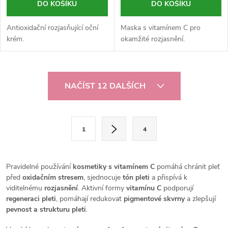
DO KOŠÍKU
DO KOŠÍKU
Antioxidační rozjasňující oční
Maska s vitamínem C pro
krém.
okamžité rozjasnění.
O
NAČÍST 12 DALŠÍCH
v
l
S
1
4
t
á
r
d
á
Pravidelné používání
kosmetiky s vitamínem C
pomáhá chránit pleť
a
n
před
oxidačním stresem
, sjednocuje
tón pleti
a přispívá k
viditelnému
rozjasnění
. Aktivní formy
vitamínu C
podporují
k
c
regeneraci pleti
, pomáhají redukovat
pigmentové skvrny
a zlepšují
o
pevnost a strukturu pleti
.
í
v