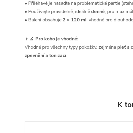
• Přiléhavě je nasaďte na problematické partie (steh
• Používejte pravidelně, ideálně
denně
, pro maximál
• Balení obsahuje
2 × 120 ml
, vhodné pro dlouhod
👩‍🔬
Pro koho je vhodné:
Vhodné pro všechny typy pokožky, zejména
pleť s 
zpevnění a tonizaci
.
K to