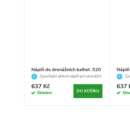
Náplň do drenážních kalhot .520
Náplň 
 účinkem
- Firming - Arosha 120ml
celuli
kt pro
Zpevňující aktivní náplň pro drenážní
Zpe
- 120ml
ošetření – profesionální použití
AROSH
celuliti
637 Kč
637 
ošetření
KOŠÍKU
DO KOŠÍKU
Skladem
Skl