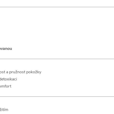
zovanou
ost a pružnost pokožky
detoxikaci
omfort
žitím