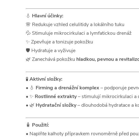
💧
Hlavní účinky:
🌸 Redukuje vzhled celulitidy a lokálního tuku
💦 Stimuluje mikrocirkulaci a lymfatickou drenáž
✨ Zpevňuje a tonizuje pokožku
🛡️ Hydratuje a vyživuje
🌿 Zanechává pokožku
hladkou, pevnou a revitali
🧪
Aktivní složky:
• 💧
Firming a drenážní komplex
– podporuje pevn
• ✨
Rostlinné extrakty
– stimulují mikrocirkulaci a 
• 🌿
Hydratační složky
– dlouhodobá hydratace a k
🧴
Použití:
• Naplňte kalhoty přípravkem rovnoměrně před pou