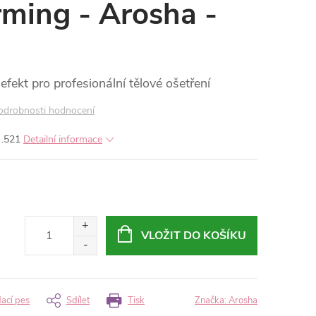
irming - Arosha -
efekt pro profesionální tělové ošetření
odrobnosti hodnocení
ě .521
Detailní informace
VLOŽIT DO KOŠÍKU
dací pes
Sdílet
Tisk
Značka:
Arosha