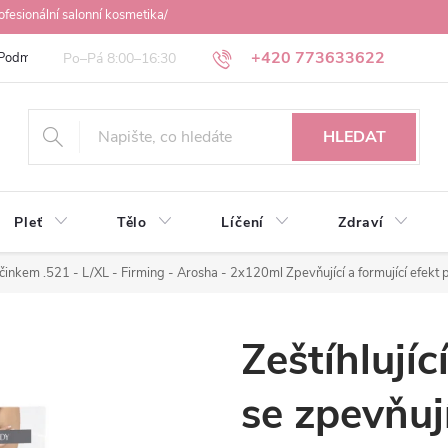
ofesionální salonní kosmetika/
+420 773633622
Podmínky ochrany osobních údajů
Obchodní podmínky
Osobní odbě
HLEDAT
Pleť
Tělo
Líčení
Zdraví
 účinkem .521 - L/XL - Firming - Arosha - 2x120ml
Zpevňující a formující efekt 
Zeštíhlujíc
se zpevňuj