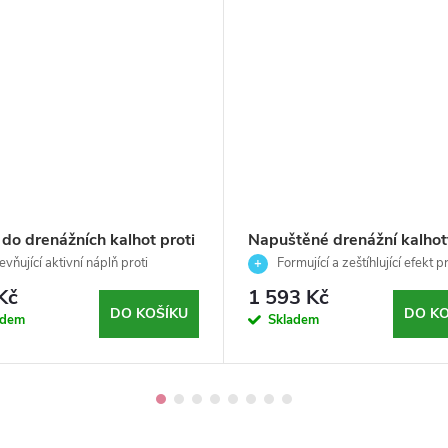
do drenážních kalhot proti
Napuštěné drenážní kalhot
tidě .521 - Firming -
zpevňujícím účinkem .522 
vňující aktivní náplň proti
Formující a zeštíhlující efekt p
A - 1ks/120ml
dě pro profesionální drenážní
- Firming- Arosha-2x120m
problematické partie
Kč
1 593 Kč
DO KOŠÍKU
DO KO
adem
Skladem