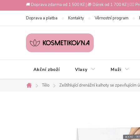
Přejít
🚚 Doprava zdarma od 1 500 Kč | 🎁 Dárek od 1 700 Kč | 💇‍♀️ Pr
na
Doprava a platba
Kontakty
Věrnostní program
obsah
Akční zboží
Vlasy
Muži
Tělo
Zeštíhlující drenážní kalhoty se zpevňujícím
Domů