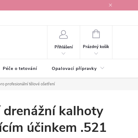
r v Ostravě
NÁKUPNÍ
KOŠÍK
Prázdný košík
Přihlášení
Péče o tetování
Opalovací přípravky
Vonné s
pro profesionální tělové ošetření
í drenážní kalhoty
ícím účinkem .521