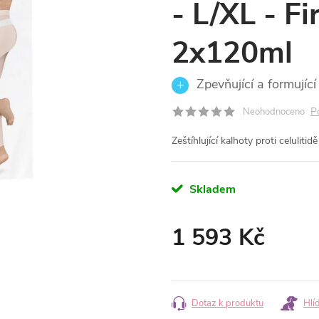
- L/XL - F
2x120ml
Zpevňující a formující 
P
Neohodnoceno
Zeštíhlující kalhoty proti celulitid
Skladem
1 593 Kč
Měrná
cena:
Dotaz k produktu
Hlí