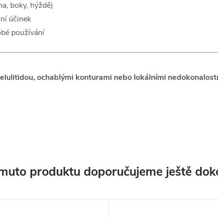
na, boky, hýždě)
ní účinek
obé používání
celulitidou, ochablými konturami nebo lokálními nedokonalos
muto produktu doporučujeme ještě dok