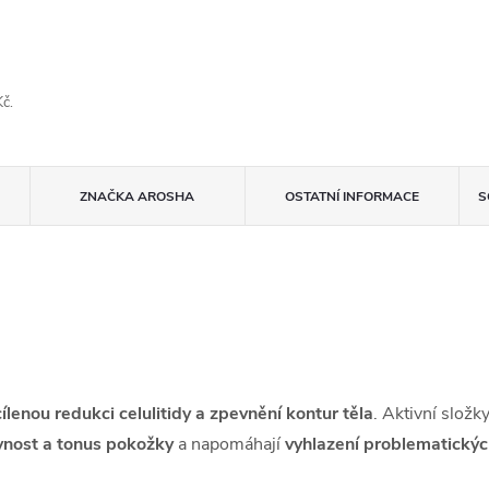
č.
ZNAČKA
AROSHA
OSTATNÍ INFORMACE
S
cílenou redukci celulitidy a zpevnění kontur těla
. Aktivní složk
nost a tonus pokožky
a napomáhají
vyhlazení problematických