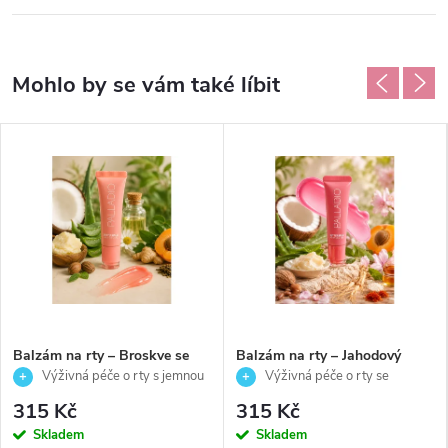
Balzám na rty – Broskve se
Balzám na rty – Jahodový
smetanou-Palladio-10g
dortík - Palladio -10g
Výživná péče o rty s jemnou
Výživná péče o rty se
sladkou vůní
sladkou jahodovou vůní
315 Kč
315 Kč
Skladem
Skladem