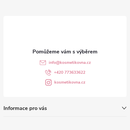
a
t
í
info
@
kosmetikovna.cz
+420 773633622
kosmetikovna.cz
Informace pro vás