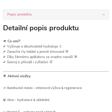
Popis produktu
Detailní popis produktu
💋
Co umí?
✔ Vyživuje a dlouhodobě hydratuje 💧
✔ Zanechá rty hebké a jemně tónované 🌸
✔ Díky šikmému aplikátoru se snadno nanáší 🎯
✔ Šetrný k přírodě i zvířatům 🐰
🌟
Aktivní složky:
🧈 Bambucké máslo – intenzivní výživa & regenerace
🍃 Aloe – hydratace & zklidnění