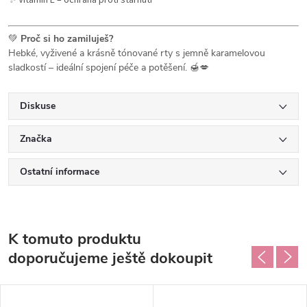
✨ Vitamin E – ochrana proti stárnutí
💚
Proč si ho zamiluješ?
Hebké, vyživené a krásně tónované rty s jemně karamelovou
sladkostí – ideální spojení péče a potěšení. 🍯💋
Diskuse
Značka
Ostatní informace
K tomuto produktu
doporučujeme ještě dokoupit