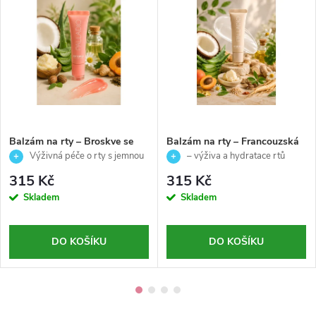
Balzám na rty – Broskve se
Balzám na rty – Francouzská
smetanou-Palladio-10g
vanilka - Palladio - 10g
Výživná péče o rty s jemnou
– výživa a hydratace rtů
sladkou vůní
315 Kč
315 Kč
Skladem
Skladem
DO KOŠÍKU
DO KOŠÍKU