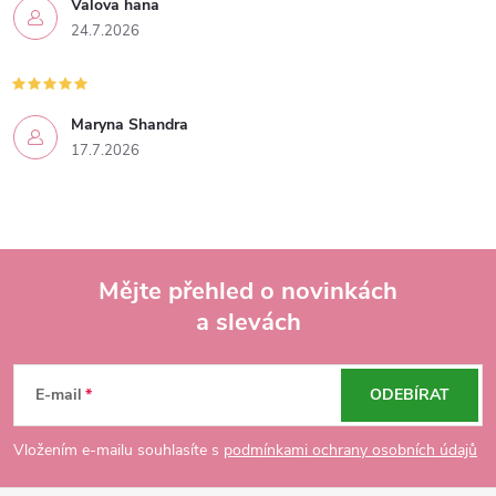
Valova hana
24.7.2026
Maryna Shandra
17.7.2026
Mějte přehled o novinkách
a slevách
Z
á
E-mail
ODEBÍRAT
p
Vložením e-mailu souhlasíte s
podmínkami ochrany osobních údajů