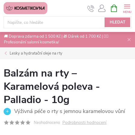
Přejít
NÁKUPNÍ
na
KOŠÍK
obsah
HLEDAT
🚚 Doprava zdarma od 1 500 Kč | 🎁 Dárek od 1 700 Kč | 💇‍♀️
Profesionální salonní kosmetika/
Lesky a hydratační oleje na rty
Balzám na rty –
Karamelová poleva -
Palladio - 10g
Výživná péče o rty s jemnou karamelovou vůní
Podrobnosti hodnocení
Neohodnoceno