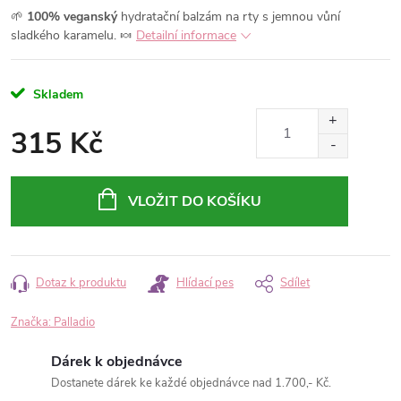
🌱
100% veganský
hydratační balzám na rty s jemnou vůní
sladkého karamelu. 🍬
Detailní informace
Skladem
315 Kč
Měrná
cena:
VLOŽIT DO KOŠÍKU
Dotaz k produktu
Hlídací pes
Sdílet
Značka:
Palladio
Dárek k objednávce
Dostanete dárek ke každé objednávce nad 1.700,- Kč.