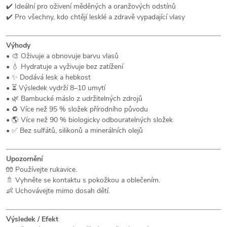
✔️ Ideální pro oživení měděných a oranžových odstínů
✔️ Pro všechny, kdo chtějí lesklé a zdravě vypadající vlasy
Výhody
• 🎨 Oživuje a obnovuje barvu vlasů
• 💧 Hydratuje a vyživuje bez zatížení
• ✨ Dodává lesk a hebkost
• ⏳ Výsledek vydrží 8–10 umytí
• 🌿 Bambucké máslo z udržitelných zdrojů
• ♻️ Více než 95 % složek přírodního původu
• 🌎 Více než 90 % biologicky odbouratelných složek
• ✅ Bez sulfátů, silikonů a minerálních olejů
Upozornění
🧤 Používejte rukavice.
🚿 Vyhněte se kontaktu s pokožkou a oblečením.
👶 Uchovávejte mimo dosah dětí.
Výsledek / Efekt