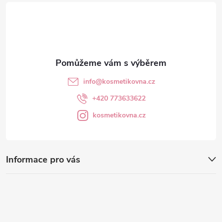
t
í
info
@
kosmetikovna.cz
+420 773633622
kosmetikovna.cz
Informace pro vás