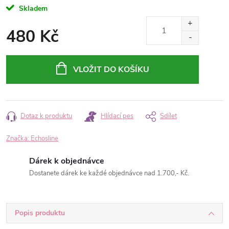
Skladem
480 Kč
Měrná
cena:
VLOŽIT DO KOŠÍKU
Dotaz k produktu
Hlídací pes
Sdílet
Značka:
Echosline
Dárek k objednávce
Dostanete dárek ke každé objednávce nad 1.700,- Kč.
Popis produktu