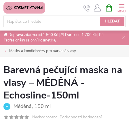
Přejít
NÁKUPNÍ
na
KOŠÍK
obsah
HLEDAT
🚚 Doprava zdarma od 1 500 Kč | 🎁 Dárek od 1 700 Kč | 💇‍♀️
Profesionální salonní kosmetika/
Masky a kondicionéry pro barvené vlasy
Barevná pečující maska na
vlasy – MĚDĚNÁ -
Echosline-150ml
Měděná, 150 ml
Podrobnosti hodnocení
Neohodnoceno