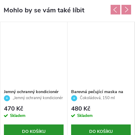
Jemný ochranný kondicionér
Barevná pečující maska na
pro barvené vlasy-RE/START-
vlasy-ČOKOLÁDOVÁ-
„Jemný ochranný kondicionér
Čokoládová, 150 ml
Color-Revlon Professional-
Echosline-150ml
– RE/START Color“
470 Kč
480 Kč
200ml
Skladem
Skladem
DO KOŠÍKU
DO KOŠÍKU