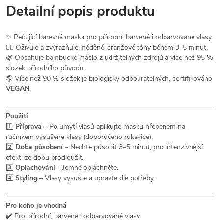
Detailní popis produktu
✨ Pečující barevná maska pro přírodní, barvené i odbarvované vlasy.
💆‍♀️ Oživuje a zvýrazňuje měděně-oranžové tóny během 3–5 minut.
🌿 Obsahuje bambucké máslo z udržitelných zdrojů a více než 95 %
složek přírodního původu.
🌎 Více než 90 % složek je biologicky odbouratelných, certifikováno
VEGAN
.
Použití
1️⃣
Příprava
– Po umytí vlasů aplikujte masku hřebenem na
ručníkem vysušené vlasy (doporučeno rukavice).
2️⃣
Doba působení
– Nechte působit 3–5 minut; pro intenzivnější
efekt lze dobu prodloužit.
3️⃣
Oplachování
– Jemně opláchněte.
4️⃣
Styling
– Vlasy vysušte a upravte dle potřeby.
Pro koho je vhodná
✔️ Pro přírodní, barvené i odbarvované vlasy