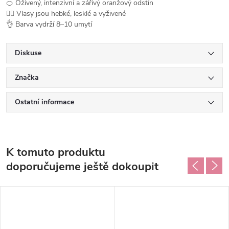
🍊 Oživený, intenzivní a zářivý oranžový odstín
💆‍♀️ Vlasy jsou hebké, lesklé a vyživené
👌 Barva vydrží 8–10 umytí
Diskuse
Značka
Ostatní informace
K tomuto produktu
doporučujeme ještě dokoupit