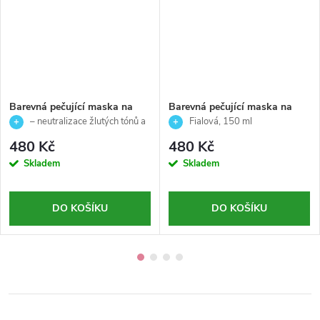
Barevná pečující maska na
Barevná pečující maska na
vlasy – STUDENÁ BLOND –
vlasy –FIALOVÁ-Echosline-
– neutralizace žlutých tónů a
Fialová, 150 ml
Echosline-150ml
150ml
výživa vlasů
480 Kč
480 Kč
Skladem
Skladem
DO KOŠÍKU
DO KOŠÍKU