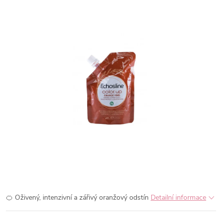
🍊 Oživený, intenzivní a zářivý oranžový odstín
Detailní informace