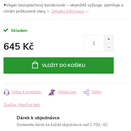
♥Vegan bezoplachový kondicionér – okamžitě vyživuje, zjemňuje a
chrání poškozené vlasy ✨
Detailní informace
Skladem
645 Kč
Měrná
cena:
VLOŽIT DO KOŠÍKU
Dotaz k produktu
Hlídací pes
Sdílet
Značka:
AlterEgo Italy
Dárek k objednávce
Dostanete dárek ke každé objednávce nad 1.700,- Kč.