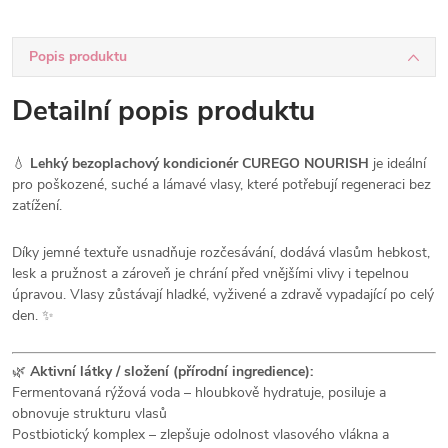
Popis produktu
Detailní popis produktu
💧
Lehký bezoplachový kondicionér CUREGO NOURISH
je ideální
pro poškozené, suché a lámavé vlasy, které potřebují regeneraci bez
zatížení.
Díky jemné textuře usnadňuje rozčesávání, dodává vlasům hebkost,
lesk a pružnost a zároveň je chrání před vnějšími vlivy i tepelnou
úpravou. Vlasy zůstávají hladké, vyživené a zdravě vypadající po celý
den. ✨
🌿
Aktivní látky / složení (přírodní ingredience):
Fermentovaná rýžová voda – hloubkově hydratuje, posiluje a
obnovuje strukturu vlasů
Postbiotický komplex – zlepšuje odolnost vlasového vlákna a