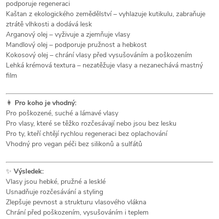
podporuje regeneraci
Kaštan z ekologického zemědělství – vyhlazuje kutikulu, zabraňuje
ztrátě vlhkosti a dodává lesk
Arganový olej – vyživuje a zjemňuje vlasy
Mandlový olej – podporuje pružnost a hebkost
Kokosový olej – chrání vlasy před vysušováním a poškozením
Lehká krémová textura – nezatěžuje vlasy a nezanechává mastný
film
👩
Pro koho je vhodný:
Pro poškozené, suché a lámavé vlasy
Pro vlasy, které se těžko rozčesávají nebo jsou bez lesku
Pro ty, kteří chtějí rychlou regeneraci bez oplachování
Vhodný pro vegan péči bez silikonů a sulfátů
✨
Výsledek:
Vlasy jsou hebké, pružné a lesklé
Usnadňuje rozčesávání a styling
Zlepšuje pevnost a strukturu vlasového vlákna
Chrání před poškozením, vysušováním i teplem