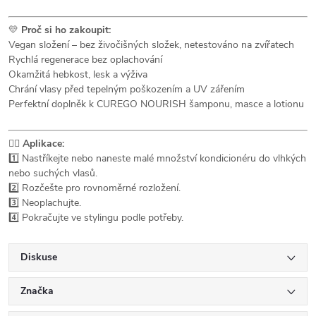
💛
Proč si ho zakoupit:
Vegan složení – bez živočišných složek, netestováno na zvířatech
Rychlá regenerace bez oplachování
Okamžitá hebkost, lesk a výživa
Chrání vlasy před tepelným poškozením a UV zářením
Perfektní doplněk k CUREGO NOURISH šamponu, masce a lotionu
💆‍♀️
Aplikace:
1️⃣ Nastříkejte nebo naneste malé množství kondicionéru do vlhkých
nebo suchých vlasů.
2️⃣ Rozčešte pro rovnoměrné rozložení.
3️⃣ Neoplachujte.
4️⃣ Pokračujte ve stylingu podle potřeby.
Diskuse
Značka