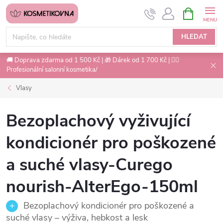
Přejít
NÁKUPNÍ
na
KOŠÍK
obsah
HLEDAT
🚚 Doprava zdarma od 1 500 Kč | 🎁 Dárek od 1 700 Kč | 💇‍♀️
Profesionální salonní kosmetika/
Vlasy
Bezoplachový vyživující
kondicionér pro poškozené
a suché vlasy-Curego
nourish-AlterEgo-150ml
Bezoplachový kondicionér pro poškozené a
suché vlasy – výživa, hebkost a lesk