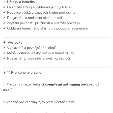
✨
Účinky a benefity
✔ Okamžitý lifting a vyhlazení jemných linek
✔ Redukce váčků a tmavých kruhů pod očima
✔ Rozjasnění a omlazení očního okolí
✔ Zvýšení pevnosti, pružnosti a hustoty pokožky
✔ Oddálení buněčného stárnutí a podpora regenerace
🌟
Výsledky
✔ Vyhlazené a pevnější oční okolí
✔ Méně viditelné vrásky, váčky a tmavé kruhy
✔ Rozjasněný, mladistvý a svěží vzhled očí
👩‍🦰
Pro koho je určeno
✅ Pro ženy i muže hledající
komplexní anti-aging péči pro oční
okolí
✅ Vhodné pro všechny typy pleti, včetně citlivé