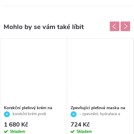
Korekční pleťový krém na
Zpevňující pleťová maska na
pigmentové skvrny s SPF20 -
spaní - Vegan Collagen+ -
korekční krém proti
– zpevnění, hydratace a
Timexpert White -Germaine
Ainhoa 50 ml
pigmentovým skvrnám s SPF 20
obnova pleti během noci
1 680 Kč
724 Kč
de Capuccini - 50 ml
Skladem
Skladem