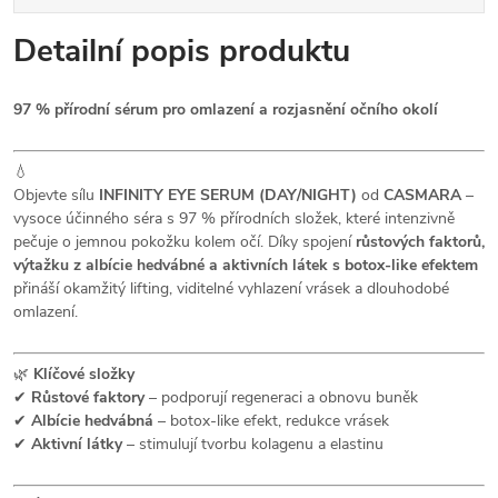
Detailní popis produktu
97 % přírodní sérum pro omlazení a rozjasnění očního okolí
💧
Objevte sílu
INFINITY EYE SERUM (DAY/NIGHT)
od
CASMARA
–
vysoce účinného séra s 97 % přírodních složek, které intenzivně
pečuje o jemnou pokožku kolem očí. Díky spojení
růstových faktorů,
výtažku z albície hedvábné a aktivních látek s botox-like efektem
přináší okamžitý lifting, viditelné vyhlazení vrásek a dlouhodobé
omlazení.
🌿
Klíčové složky
✔
Růstové faktory
– podporují regeneraci a obnovu buněk
✔
Albície hedvábná
– botox-like efekt, redukce vrásek
✔
Aktivní látky
– stimulují tvorbu kolagenu a elastinu