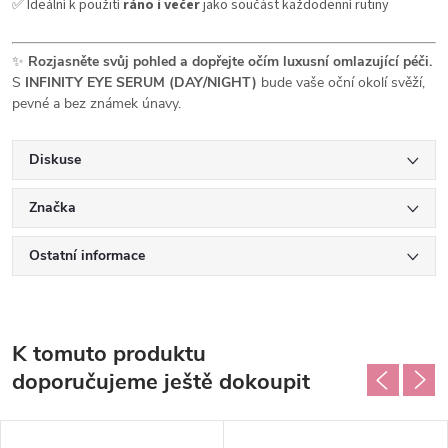
✅ Ideální k použití
ráno i večer
jako součást každodenní rutiny
✨
Rozjasněte svůj pohled a dopřejte očím luxusní omlazující péči.
S
INFINITY EYE SERUM (DAY/NIGHT)
bude vaše oční okolí svěží,
pevné a bez známek únavy.
Diskuse
Značka
Ostatní informace
K tomuto produktu
doporučujeme ještě dokoupit