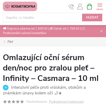
Přejít
NÁKUPNÍ
na
KOŠÍK
obsah
HLEDAT
🚚 Doprava zdarma od 1 500 Kč | 🎁 Dárek od 1 700 Kč | 💇‍♀️
Profesionální salonní kosmetika/
Pleť
Omlazující oční sérum
den/noc pro zralou pleť –
Infinity – Casmara – 10 ml
Intenzivní péče proti vráskám, otokům a
známkám únavy kolem očí 🌙☀️
Podrobnosti hodnocení
Neohodnoceno