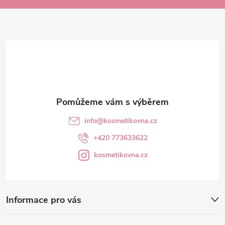
a
t
í
info
@
kosmetikovna.cz
+420 773633622
kosmetikovna.cz
Informace pro vás