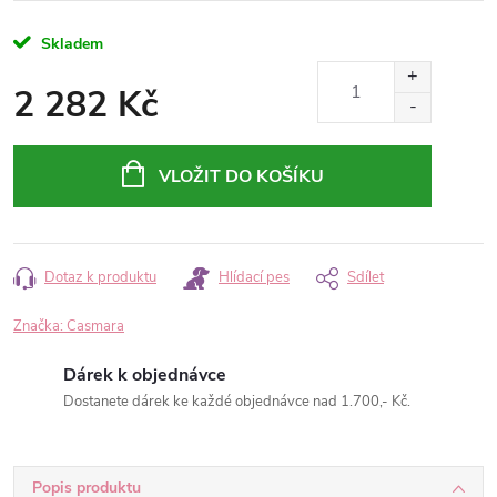
Skladem
2 282 Kč
Měrná
cena:
VLOŽIT DO KOŠÍKU
Dotaz k produktu
Hlídací pes
Sdílet
Značka:
Casmara
Dárek k objednávce
Dostanete dárek ke každé objednávce nad 1.700,- Kč.
Popis produktu