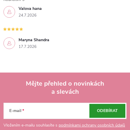
Valova hana
24.7.2026
Maryna Shandra
17.7.2026
Mějte přehled o novinkách
a slevách
Z
á
E-mail
ODEBÍRAT
p
Vložením e-mailu souhlasíte s
podmínkami ochrany osobních údajů