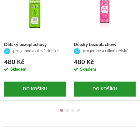
Dětský bezoplachový
Dětský bezoplachový
kondicionér s vůni jablka -
kondicionér pro snadné
pro jemné a citlivé dětské
pro jemné a citlivé dětské
EQUAVE jablko - Revlon
rozčesávání vlasů - EQUAVE
vlasy
vlasy
480 Kč
480 Kč
Professional - 200ml
Princess - Revlon Professional
Skladem
Skladem
- 200ml
DO KOŠÍKU
DO KOŠÍKU