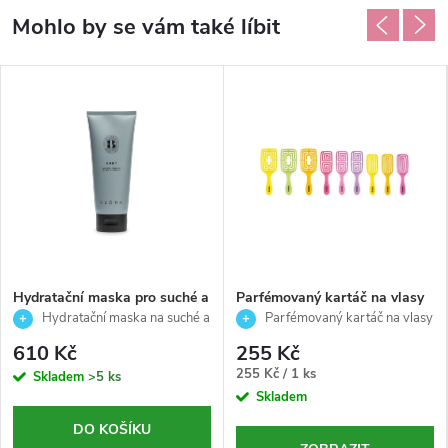
Hydratační maska pro suché a
Parfémovaný kartáč na vlasy
poškozené vlasy - Fukt - Björk
COLOR US - Malý 21cm
Hydratační maska na suché a
Parfémovaný kartáč na vlasy
- 200ml
krepaté vlasy od přírodní švédské
COLOR US – malá velikost,
610 Kč
255 Kč
značky Björk
vhodný pro všechny typy vlasů
Měrná
255 Kč / 1 ks
Skladem
>5 ks
cena:
Skladem
DO KOŠÍKU