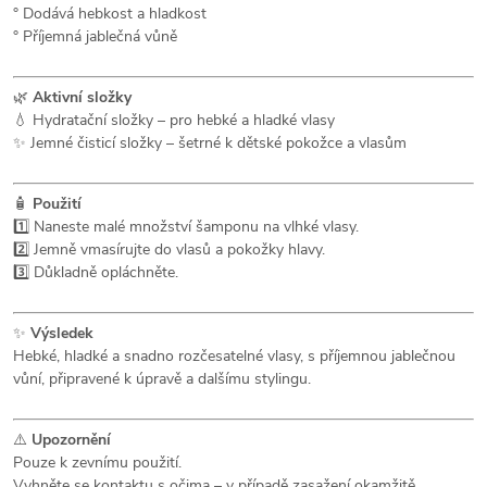
° Dodává hebkost a hladkost
° Příjemná jablečná vůně
🌿
Aktivní složky
💧 Hydratační složky – pro hebké a hladké vlasy
✨ Jemné čisticí složky – šetrné k dětské pokožce a vlasům
🧴
Použití
1️⃣ Naneste malé množství šamponu na vlhké vlasy.
2️⃣ Jemně vmasírujte do vlasů a pokožky hlavy.
3️⃣ Důkladně opláchněte.
✨
Výsledek
Hebké, hladké a snadno rozčesatelné vlasy, s příjemnou jablečnou
vůní, připravené k úpravě a dalšímu stylingu.
⚠️
Upozornění
Pouze k zevnímu použití.
Vyhněte se kontaktu s očima – v případě zasažení okamžitě