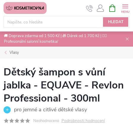
Přejít
NÁKUPNÍ
na
KOŠÍK
obsah
HLEDAT
🚚 Doprava zdarma od 1 500 Kč | 🎁 Dárek od 1 700 Kč | 💇‍♀️
Profesionální salonní kosmetika/
Vlasy
Dětský šampon s vůní
jablka - EQUAVE - Revlon
Professional - 300ml
pro jemné a citlivé dětské vlasy
Podrobnosti hodnocení
Neohodnoceno