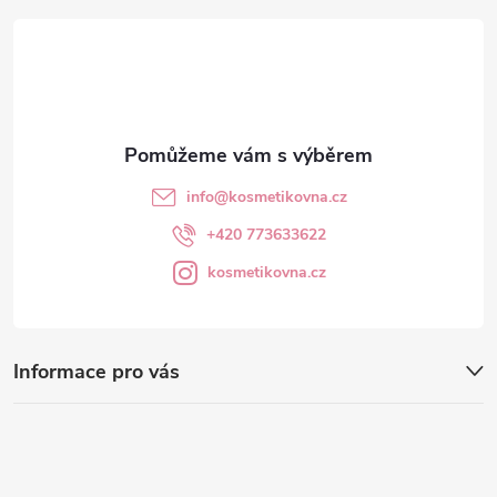
t
í
info
@
kosmetikovna.cz
+420 773633622
kosmetikovna.cz
Informace pro vás