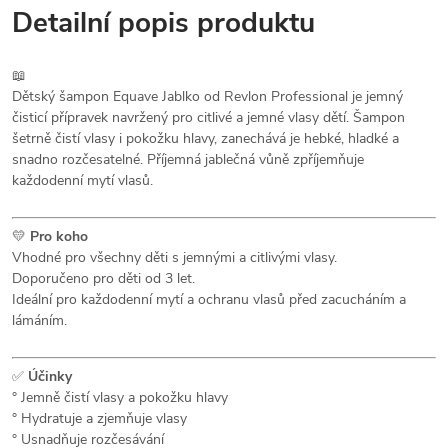
Detailní popis produktu
📖
Dětský šampon Equave Jablko od Revlon Professional je jemný
čisticí přípravek navržený pro citlivé a jemné vlasy dětí. Šampon
šetrně čistí vlasy i pokožku hlavy, zanechává je hebké, hladké a
snadno rozčesatelné. Příjemná jablečná vůně zpříjemňuje
každodenní mytí vlasů.
💛
Pro koho
Vhodné pro všechny děti s jemnými a citlivými vlasy.
Doporučeno pro děti od 3 let.
Ideální pro každodenní mytí a ochranu vlasů před zacucháním a
lámáním.
✅
Účinky
° Jemně čistí vlasy a pokožku hlavy
° Hydratuje a zjemňuje vlasy
° Usnadňuje rozčesávání