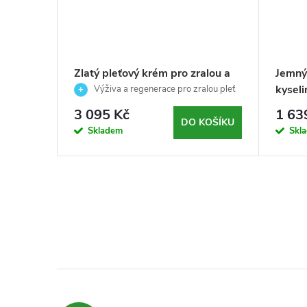
ová
Zlatý pleťový krém pro zralou a
Jemný
 -
jemnou pleť - Mesosystem -
kyseli
zení pleti
Výživa a regenerace pro zralou pleť
50ml
- Ske
3 095 Kč
1 63
KOŠÍKU
DO KOŠÍKU
Skladem
Skl