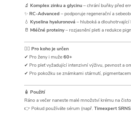
🔬
Komplex zinku a glycinu
– chrání buňky před e
✨
RC-Advanced
– podporuje regenerační a sebeob
💧
Kyselina hyaluronová
– hluboká a dlouhotrvající
🥛
Mléčné proteiny
– rozjasnění pleti a redukce pi
👩‍⚕️
Pro koho je určen
✔ Pro ženy i muže
60+
✔ Pro pleť vyžadující intenzivní výživu, pevnost a o
✔ Pro pokožku se známkami stárnutí, pigmentacemi
🧴
Použití
Ráno a večer naneste malé množství krému na čistou 
👉 Pokud používáte sérum (např.
Timexpert SRNS 