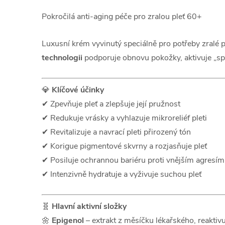
Pokročilá anti-aging péče pro zralou pleť 60+
Luxusní krém vyvinutý speciálně pro potřeby zralé 
technologii
podporuje obnovu pokožky, aktivuje „spí
💎
Klíčové účinky
✔ Zpevňuje pleť a zlepšuje její pružnost
✔ Redukuje vrásky a vyhlazuje mikroreliéf pleti
✔ Revitalizuje a navrací pleti přirozený tón
✔ Korigue pigmentové skvrny a rozjasňuje pleť
✔ Posiluje ochrannou bariéru proti vnějším agresím
✔ Intenzivně hydratuje a vyživuje suchou pleť
🧬
Hlavní aktivní složky
🌼
Epigenol
– extrakt z měsíčku lékařského, reaktiv