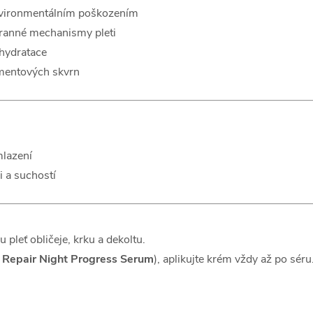
nvironmentálním poškozením
ranné mechanismy pleti
 hydratace
gmentových skvrn
mlazení
 a suchostí
pleť obličeje, krku a dekoltu.
Repair Night Progress Serum
), aplikujte krém vždy až po séru