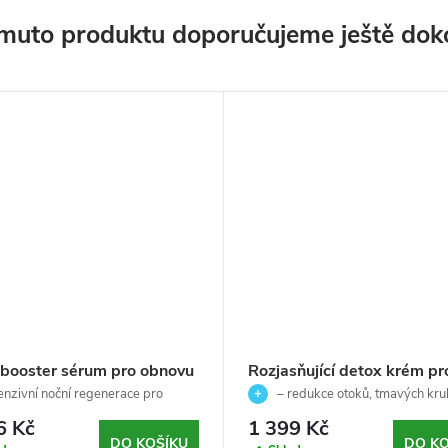
muto produktu doporučujeme ještě dok
 booster sérum pro obnovu
Rozjasňující detox krém pr
zení pleti 60+ let-
kruhům a váčkům pod oči
enzivní noční regenerace pro
– redukce otoků, tmavých kru
pert SRNS - Germaine de
leť
let - Timexpert SRNS -
unaveného vzhledu
6 Kč
1 399 Kč
ini - 50 ml
Germaine de Cappucini - 1
DO KOŠÍKU
DO KO