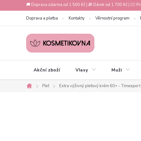
Přejít
🚚 Doprava zdarma od 1 500 Kč | 🎁 Dárek od 1 700 Kč | 💇‍♀️ Pr
na
Doprava a platba
Kontakty
Věrnostní program
obsah
Akční zboží
Vlasy
Muži
Pleť
Extra výživný pleťový krém 60+ - Timexper
Domů