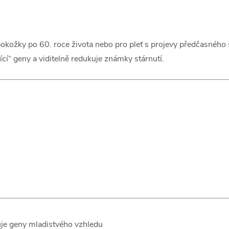
pokožky po 60. roce života nebo pro pleť s projevy předčasného 
cí“ geny a viditelně redukuje známky stárnutí.
uje geny mladistvého vzhledu