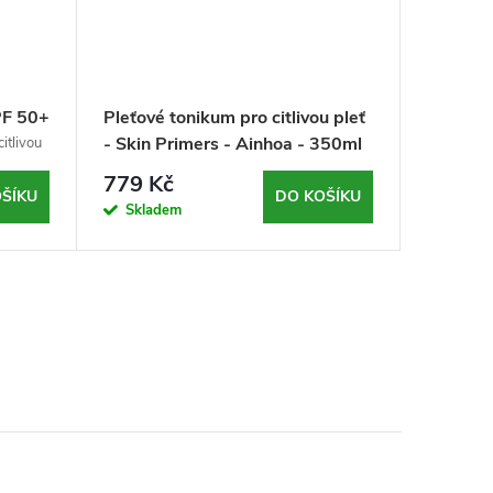
PF 50+
Pleťové tonikum pro citlivou pleť
Kolagen
-
- Skin Primers - Ainhoa - 350ml
na oční 
itlivou
Kolag
- 75
Wrink l
oční okolí 
779 Kč
1 425
Capucci
ŠÍKU
DO KOŠÍKU
Skladem
Sklad