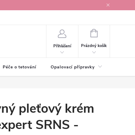
r v Ostravě
NÁKUPNÍ
KOŠÍK
Prázdný košík
Přihlášení
Péče o tetování
Opalovací přípravky
Vonné s
vný pleťový krém
expert SRNS -