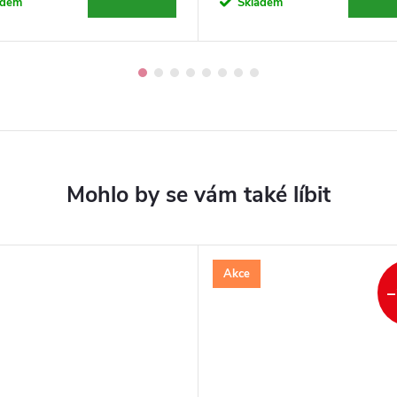
adem
Skladem
Akce
–