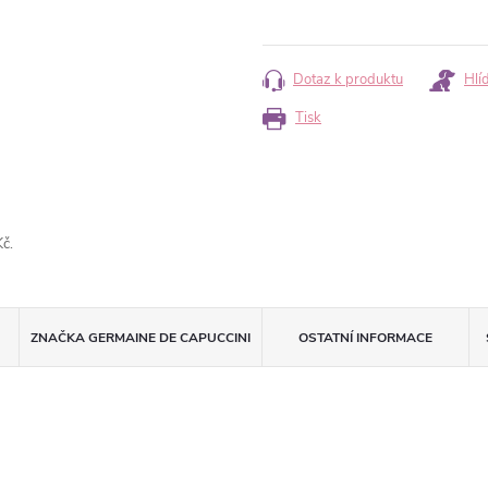
Měrná
cena:
Dotaz k produktu
Hlí
Tisk
č.
ZNAČKA
GERMAINE DE CAPUCCINI
OSTATNÍ INFORMACE