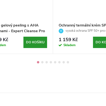
 gelový peeling s AHA
Ochranný termální krém S
nami - Expert Cleanse Pro
pro citlivou a reaktivní pleť 
vysoká ochrana SPF 50+ pro c
yndor - 150ml
Photo defense - Skeyndor 
a reaktivní pleť 🌞
9 Kč
1 159 Kč
ml
DO KOŠÍKU
DO KO
adem
Skladem