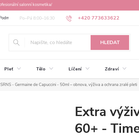
ofesionální salonní kosmetika/
+420 773633622
Podmínky ochrany osobních údajů
Obchodní podmínky
Osobní odbě
HLEDAT
Pleť
Tělo
Líčení
Zdraví
t SRNS - Germaine de Capuccini - 50ml
– obnova, výživa a ochrana zralé pleti
Extra výži
60+ - Tim