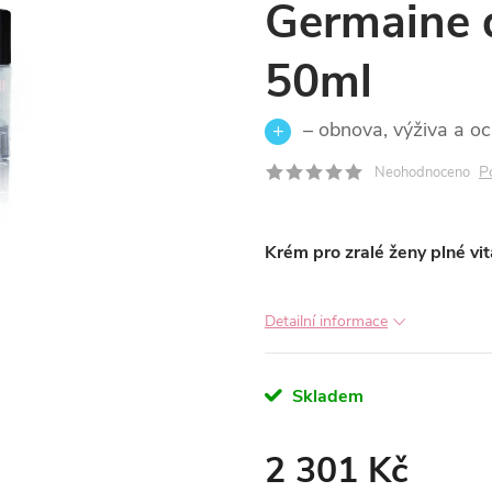
Germaine d
50ml
– obnova, výživa a och
P
Neohodnoceno
Krém pro zralé ženy plné vita
Detailní informace
Skladem
2 301 Kč