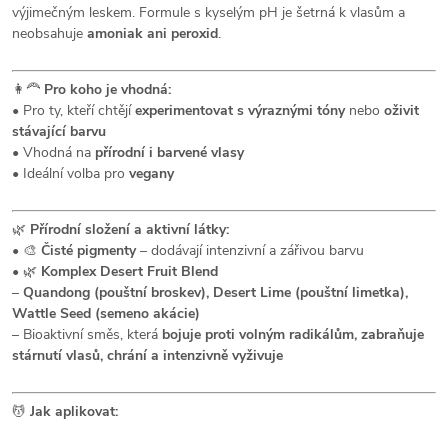
výjimečným leskem. Formule s kyselým pH je šetrná k vlasům a
neobsahuje
amoniak ani peroxid
.
👩‍🦰
Pro koho je vhodná:
• Pro ty, kteří chtějí
experimentovat s výraznými tóny
nebo
oživit
stávající barvu
• Vhodná na
přírodní i barvené vlasy
• Ideální volba pro
vegany
🌿
Přírodní složení a aktivní látky:
• 🎨
Čisté pigmenty
– dodávají intenzivní a zářivou barvu
• 🌿
Komplex Desert Fruit Blend
–
Quandong (pouštní broskev), Desert Lime (pouštní limetka),
Wattle Seed (semeno akácie)
– Bioaktivní směs, která
bojuje proti volným radikálům, zabraňuje
stárnutí vlasů, chrání a intenzivně vyživuje
💆
Jak aplikovat: