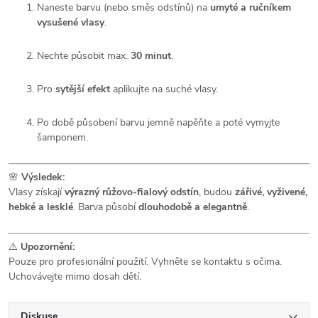
Naneste barvu (nebo směs odstínů) na
umyté a ručníkem
vysušené vlasy
.
Nechte působit max.
30 minut
.
Pro
sytější efekt
aplikujte na suché vlasy.
Po době působení barvu jemně napěňte a poté vymyjte
šamponem.
🌸
Výsledek:
Vlasy získají
výrazný růžovo-fialový odstín
, budou
zářivé, vyživené,
hebké a lesklé
. Barva působí
dlouhodobě a elegantně
.
⚠️
Upozornění:
Pouze pro profesionální použití. Vyhněte se kontaktu s očima.
Uchovávejte mimo dosah dětí.
Diskuse