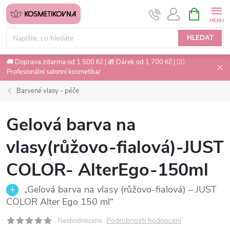
Přejít
NÁKUPNÍ
na
KOŠÍK
obsah
HLEDAT
🚚 Doprava zdarma od 1 500 Kč | 🎁 Dárek od 1 700 Kč | 💇‍♀️
Profesionální salonní kosmetika/
Barvené vlasy - péče
Gelová barva na
vlasy(růžovo-fialová)-JUST
COLOR- AlterEgo-150ml
„Gelová barva na vlasy (růžovo-fialová) – JUST
COLOR Alter Ego 150 ml“
Podrobnosti hodnocení
Neohodnoceno