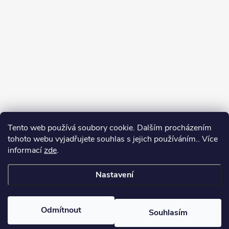
Tento web používá soubory cookie. Dalším procházením
tohoto webu vyjadřujete souhlas s jejich používáním.. Více
informací
zde
.
Sledovat na Instagramu
Nastavení
Copyright 2026
Kosmetikovna
. Všechna práva vyhrazena.
Odmítnout
Souhlasím
Vytvořil Shoptet