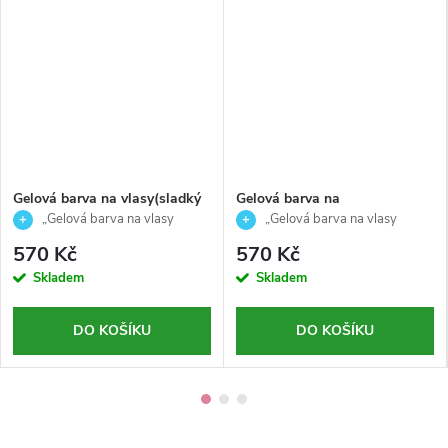
Gelová barva na vlasy(sladký
Gelová barva na
karamel)-JUST COLOR-
vlasy(Fuchsiová růže )-JUST
„Gelová barva na vlasy
„Gelová barva na vlasy
AlterEgo-150ml
COLOR- AlterEgo-150ml
(sladký karamel) – JUST COLOR
(Fuchsiová růže) – JUST COLOR
570 Kč
570 Kč
Alter Ego 150 ml“
Alter Ego 150 ml“
Skladem
Skladem
DO KOŠÍKU
DO KOŠÍKU