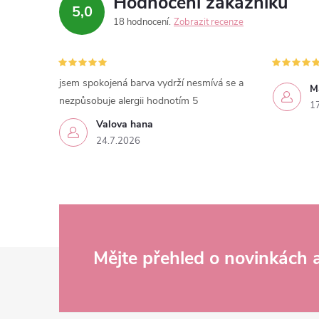
Hodnocení zákazníků
5,0
18 hodnocení
Zobrazit recenze
jsem spokojená barva vydrží nesmívá se a
M
nezpůsobuje alergii hodnotím 5
1
Valova hana
24.7.2026
Z
Mějte přehled o novinkách
á