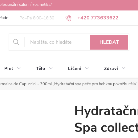
ofesionální salonní kosmetika/
+420 773633622
Podmínky ochrany osobních údajů
Obchodní podmínky
Osobní odbě
HLEDAT
Pleť
Tělo
Líčení
Zdraví
Germaine de Capuccini - 300ml
„Hydratační spa péče pro hebkou pokožku těla“
Hydratační
Spa collec