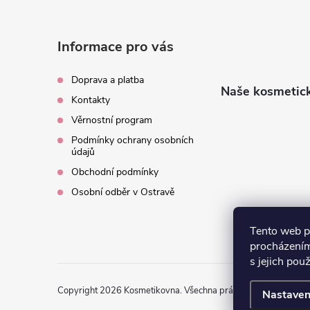
p
a
Informace pro vás
t
Doprava a platba
Naše kosmetick
Kontakty
í
Věrnostní program
Podmínky ochrany osobních
údajů
Obchodní podmínky
Osobní odběr v Ostravě
Tento web p
procházením
s jejich pou
Copyright 2026
Kosmetikovna
. Všechna práva vyhrazena.
Nastaven