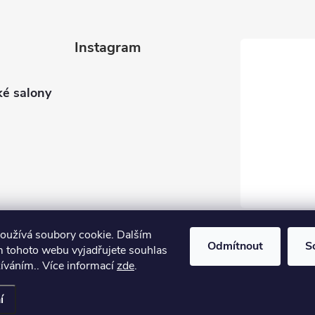
Instagram
é salony
oužívá soubory cookie. Dalším
Sledovat na Instagramu
Odmítnout
S
 tohoto webu vyjadřujete souhlas
žíváním.. Více informací
zde
.
í