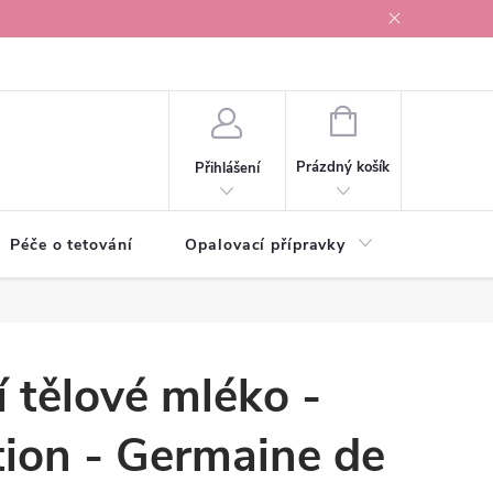
r v Ostravě
NÁKUPNÍ
KOŠÍK
Prázdný košík
Přihlášení
Péče o tetování
Opalovací přípravky
Vonné s
 tělové mléko -
tion - Germaine de