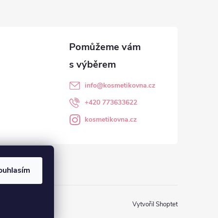
info
@
kosmetikovna.cz
+420 773633622
kosmetikovna.cz
ouhlasím
Vytvořil Shoptet