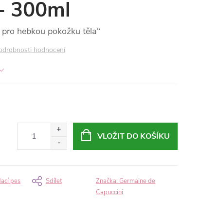
 - 300ml
 pro hebkou pokožku těla“
odrobnosti hodnocení
VLOŽIT DO KOŠÍKU
dací pes
Sdílet
Značka:
Germaine de
Capuccini