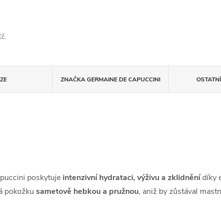
č.
ZE
ZNAČKA
GERMAINE DE CAPUCCINI
OSTATN
puccini poskytuje
intenzivní hydrataci, výživu a zklidnění
díky 
vá pokožku
sametově hebkou a pružnou
, aniž by zůstával mast