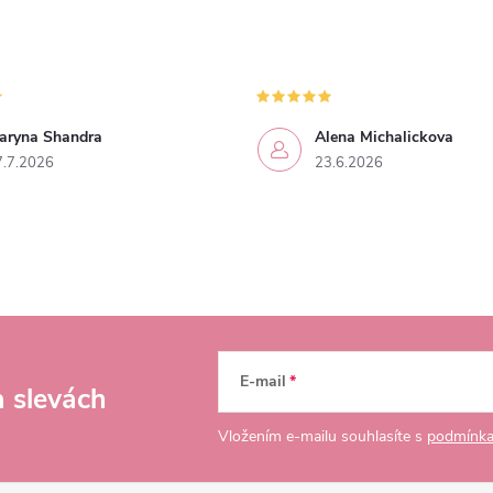
aryna Shandra
Alena Michalickova
7.7.2026
23.6.2026
E-mail
a slevách
Vložením e-mailu souhlasíte s
podmínka