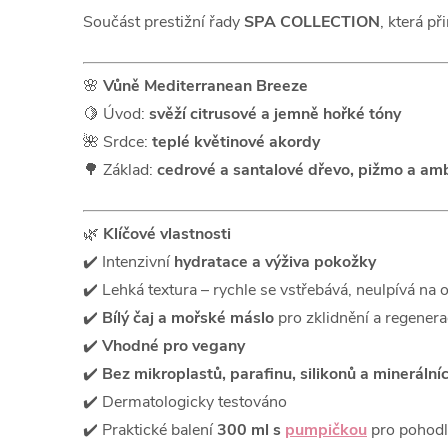
Součást prestižní řady
SPA COLLECTION
, která p
🌸
Vůně Mediterranean Breeze
🍋 Úvod:
svěží citrusové a jemně hořké tóny
🌺 Srdce:
teplé květinové akordy
🌳 Základ:
cedrové a santalové dřevo, pižmo a am
🌿
Klíčové vlastnosti
✔️ Intenzivní
hydratace a výživa pokožky
✔️ Lehká textura – rychle se vstřebává, neulpívá na 
✔️
Bílý čaj a mořské máslo
pro zklidnění a regenera
✔️
Vhodné pro vegany
✔️
Bez mikroplastů, parafinu, silikonů a minerálníc
✔️ Dermatologicky testováno
✔️ Praktické balení
300 ml s
pumpičkou
pro pohodl