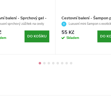
ní balení - Sprchový gel -
Cestovní balení - Šampon 
llection - Germaine de
každodenní použití - Spa
usní sprchový zážitek na cesty
Luxusní mini šampon s exotic
ini - 30 ml
collection - Germaine de
Středozemí
č
55 Kč
Capuccini - 30 ml
DO KOŠÍKU
DO KO
adem
Skladem