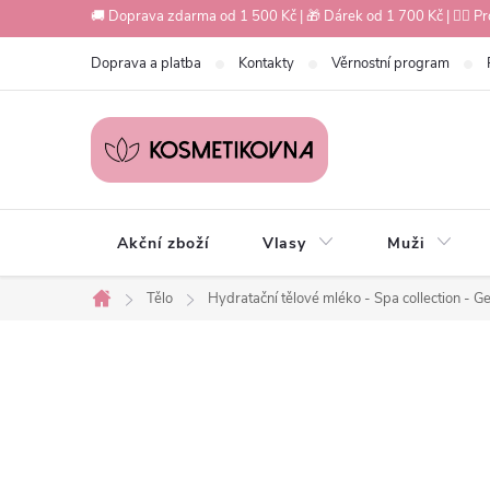
Přejít
🚚 Doprava zdarma od 1 500 Kč | 🎁 Dárek od 1 700 Kč | 💇‍♀️ Pr
na
Doprava a platba
Kontakty
Věrnostní program
obsah
Akční zboží
Vlasy
Muži
Tělo
Hydratační tělové mléko - Spa collection - 
Domů