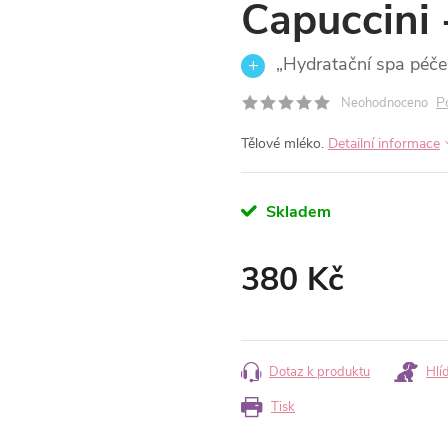
Capuccini
„Hydratační spa péče
P
Neohodnoceno
Tělové mléko.
Detailní informace
Skladem
380 Kč
Měrná
cena:
Dotaz k produktu
Hlí
Tisk