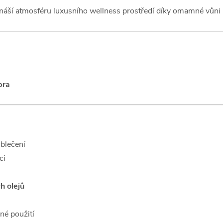
řináší atmosféru luxusního wellness prostředí díky omamné vůni
bra
oblečení
ci
h olejů
né použití