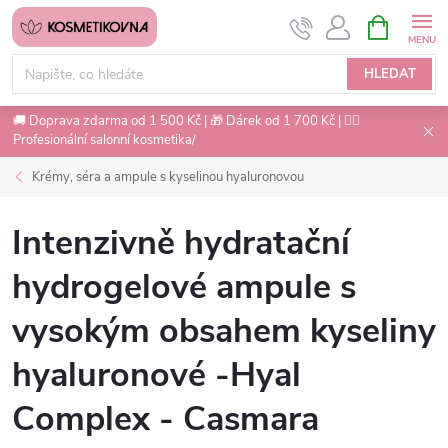
Přejít
NÁKUPNÍ
na
KOŠÍK
obsah
HLEDAT
🚚 Doprava zdarma od 1 500 Kč | 🎁 Dárek od 1 700 Kč | 💇‍♀️
Profesionální salonní kosmetika/
Krémy, séra a ampule s kyselinou hyaluronovou
Intenzivně hydratační
hydrogelové ampule s
vysokým obsahem kyseliny
hyaluronové -Hyal
Complex - Casmara