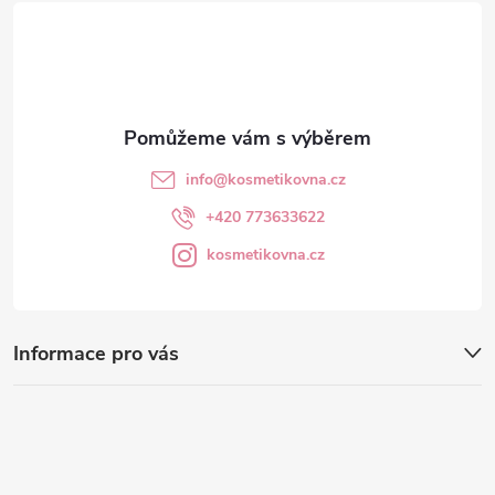
t
í
info
@
kosmetikovna.cz
+420 773633622
kosmetikovna.cz
Informace pro vás