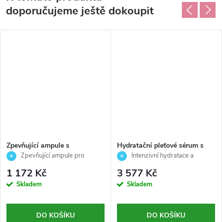
doporučujeme ještě dokoupit
Zpevňující ampule s
Hydratační pleťové sérum s
okamžitým efektem pro
kyselinou hyaluronovou 1 %-
Zpevňující ampule pro
Intenzivní hydratace a
pevnější, pružnější a vitálnější
Mesosystem - 20ml
pevnější a pružnější pleť s
vyplnění pleti
1 172 Kč
3 577 Kč
pleť -Elastin - Casmara -5x4ml
okamžitým efektem ✨
Skladem
Skladem
DO KOŠÍKU
DO KOŠÍKU