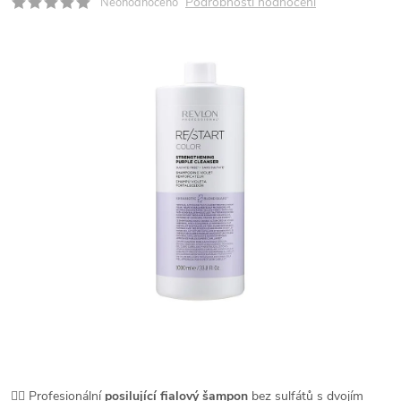
Podrobnosti hodnocení
Neohodnoceno
💆‍♀️ Profesionální
posilující fialový šampon
bez sulfátů s dvojím