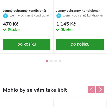
Jemný ochranný kondicionér
Jemný ochranný kondicionér
pro barvené vlasy-RE/START-
pro barvené vlasy-RE/START-
„Jemný ochranný kondicionér
„Jemný ochranný kondicionér
Color-Revlon Professional-
Color-Revlon Professional-
– RE/START Color“
– RE/START Color“
470 Kč
1 145 Kč
200ml
750ml
Skladem
Skladem
DO KOŠÍKU
DO KOŠÍKU