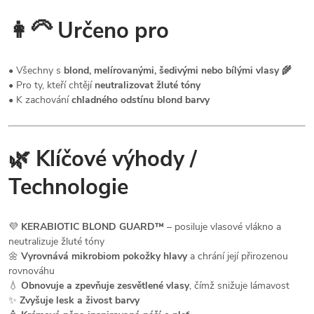
👩‍🦳
Určeno pro
• Všechny s
blond, melírovanými, šedivými nebo bílými vlasy 🌾
• Pro ty, kteří chtějí
neutralizovat žluté tóny
• K zachování
chladného odstínu blond barvy
🌿
Klíčové výhody /
Technologie
💜
KERABIOTIC BLOND GUARD™
– posiluje vlasové vlákno a
neutralizuje žluté tóny
🌼
Vyrovnává mikrobiom pokožky hlavy
a chrání její přirozenou
rovnováhu
💧
Obnovuje a zpevňuje zesvětlené vlasy
, čímž snižuje lámavost
✨
Zvyšuje lesk a živost barvy