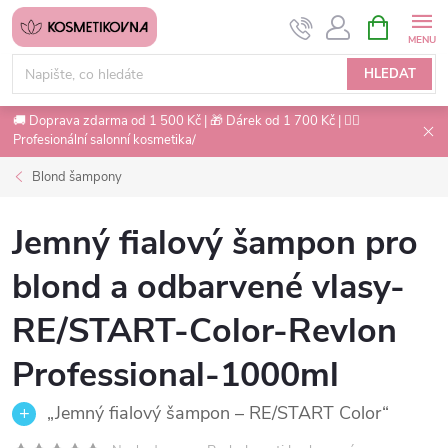
Přejít
NÁKUPNÍ
na
KOŠÍK
obsah
HLEDAT
🚚 Doprava zdarma od 1 500 Kč | 🎁 Dárek od 1 700 Kč | 💇‍♀️
Profesionální salonní kosmetika/
Blond šampony
Jemný fialový šampon pro
blond a odbarvené vlasy-
RE/START-Color-Revlon
Professional-1000ml
„Jemný fialový šampon – RE/START Color“