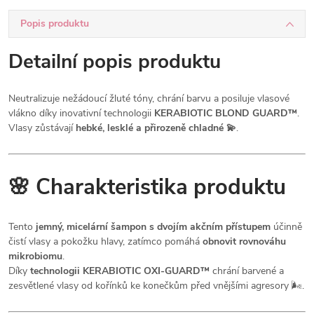
Popis produktu
Detailní popis produktu
Neutralizuje nežádoucí žluté tóny, chrání barvu a posiluje vlasové
vlákno díky inovativní technologii
KERABIOTIC BLOND GUARD™
.
Vlasy zůstávají
hebké, lesklé a přirozeně chladné 💫
.
🌸
Charakteristika produktu
Tento
jemný, micelární šampon s dvojím akčním přístupem
účinně
čistí vlasy a pokožku hlavy, zatímco pomáhá
obnovit rovnováhu
mikrobiomu
.
Díky
technologii KERABIOTIC OXI-GUARD™
chrání barvené a
zesvětlené vlasy od kořínků ke konečkům před vnějšími agresory 🌬️.