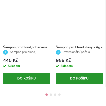
Šampon pro blond,odbarvené
Šampon pro blond vlasy - Ag -
a šedé vlasy - No Yellow -
Björk - 750ml
Šampon pro blond,
Profesionální péče a
Echosline - 1000ml
odbarvené a šedé vlasy 1000 ml
neutralizace žlutých tónů pro
440 Kč
956 Kč
blond vlasy
Skladem
Skladem
DO KOŠÍKU
DO KOŠÍKU