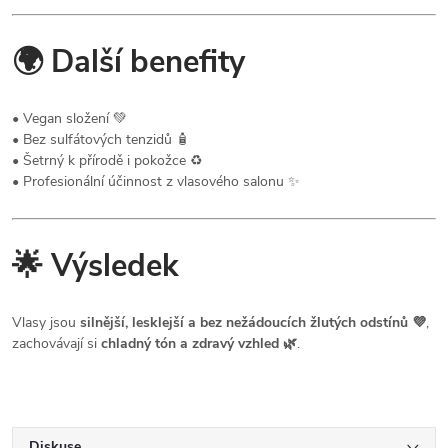
🌍
Další benefity
• Vegan složení 💚
• Bez sulfátových tenzidů 🧴
• Šetrný k přírodě i pokožce ♻️
• Profesionální účinnost z vlasového salonu ✨
🌟
Výsledek
Vlasy jsou
silnější, lesklejší a bez nežádoucích žlutých odstínů 💜
,
zachovávají si
chladný tón a zdravý vzhled 🌿
.
Diskuse