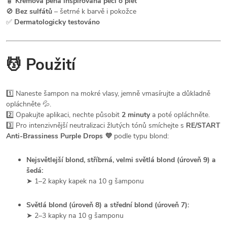
🧴
Krémová pěna inspirovaná péčí o pleť
🚫
Bez sulfátů
– šetrné k barvě i pokožce
✅
Dermatologicky testováno
💆
Použití
1️⃣ Naneste šampon na mokré vlasy, jemně vmasírujte a důkladně
opláchněte 💦.
2️⃣ Opakujte aplikaci, nechte působit
2 minuty
a poté opláchněte.
3️⃣ Pro intenzivnější neutralizaci žlutých tónů smíchejte s
RE/START
Anti-Brassiness Purple Drops 💜
podle typu blond:
Nejsvětlejší blond, stříbrná, velmi světlá blond (úroveň 9) a
šedá:
➤ 1–2 kapky kapek na 10 g šamponu
Světlá blond (úroveň 8) a střední blond (úroveň 7):
➤ 2–3 kapky na 10 g šamponu