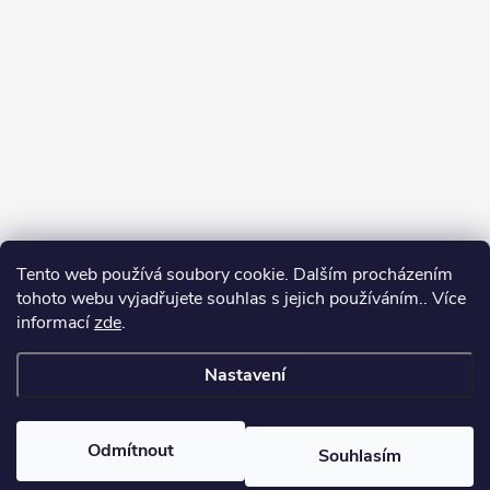
Tento web používá soubory cookie. Dalším procházením
tohoto webu vyjadřujete souhlas s jejich používáním.. Více
informací
zde
.
Sledovat na Instagramu
Nastavení
Copyright 2026
Kosmetikovna
. Všechna práva vyhrazena.
Odmítnout
Souhlasím
Vytvořil Shoptet