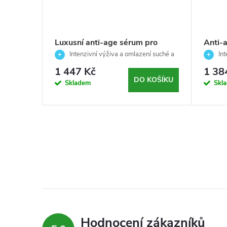
míšenou
Luxusní anti-age sérum pro
Anti-a
AGE
suchou a zralou pleť - .714 X-
smíšen
 mastnou
Intenzivní výživa a omlazení suché a
Int
face -
s noc
AGE SUPREME RICH -
zralé pleti
X - A
zralé pl
1 447 Kč
1 38
Boost/face - Arosha -30ml
Boost 
KOŠÍKU
DO KOŠÍKU
Skladem
Skl
Hodnocení zákazníků