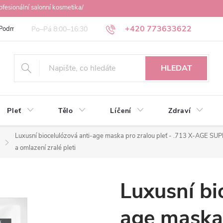
ofesionální salonní kosmetika/
+420 773633622
Podmínky ochrany osobních údajů
Obchodní podmínky
Osobní odbě
HLEDAT
Pleť
Tělo
Líčení
Zdraví
Luxusní biocelulózová anti-age maska pro zralou pleť - .713 X-AGE SU
a omlazení zralé pleti
Luxusní bi
age maska 