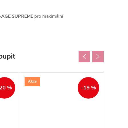
 X-AGE SUPREME
pro maximální
oupit
Akce
Akce
20 %
–19 %