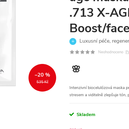
.713 X-A
Boost/face
Luxusní péče, regenera
P
Neohodnoceno
🌸
–20 %
535 Kč
Intenzivní biocelulózová maska pro
stresem a viditelně zlepšuje tón, p
Skladem