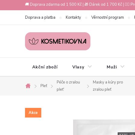
Přejít
🚚 Doprava zdarma od 1 500 Kč | 🎁 Dárek od 1 700 Kč | 💇‍♀️ Pr
na
Doprava a platba
Kontakty
Věrnostní program
obsah
Akční zboží
Vlasy
Muži
Péče o zralou
Masky a kúry pro
Pleť
Domů
plet'
zralou pleť
Akce