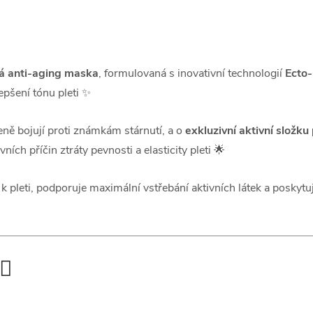
vá anti-aging maska
, formulovaná s inovativní technologií
Ecto
epšení tónu pleti ✨
íleně bojují proti známkám stárnutí, a o
exkluzivní aktivní složku
vních příčin ztráty pevnosti a elasticity pleti 🌟
k pleti, podporuje maximální vstřebání aktivních látek a poskytu
♀️