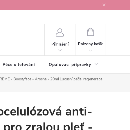
r v Ostravě
NÁKUPNÍ
KOŠÍK
Prázdný košík
Přihlášení
Péče o tetování
Opalovací přípravky
Vonné s
PREME - Boost/face - Arosha - 20ml
Luxusní péče, regenerace
ocelulózová anti-
pro zralou pleť -