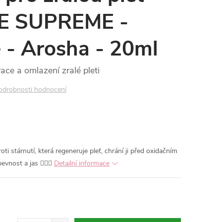
GE SUPREME -
 - Arosha - 20ml
ce a omlazení zralé pleti
odrobnosti hodnocení
ti stárnutí, která regeneruje pleť, chrání ji před oxidačním
evnost a jas 💆‍♀️✨
Detailní informace