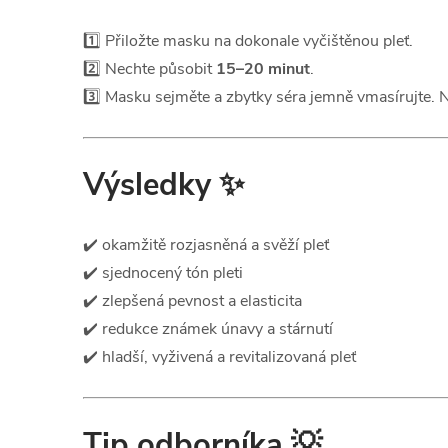
1️⃣ Přiložte masku na dokonale vyčištěnou pleť.
2️⃣ Nechte působit
15–20 minut
.
3️⃣ Masku sejměte a zbytky séra jemně vmasírujte. 
Výsledky
✨
✔️ okamžitě rozjasněná a svěží pleť
✔️ sjednocený tón pleti
✔️ zlepšená pevnost a elasticita
✔️ redukce známek únavy a stárnutí
✔️ hladší, vyživená a revitalizovaná pleť
Tip odborníka
💡