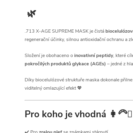
🌿
.713 X-AGE SUPREME MASK je čistá
biocelulózo
regenerační účinky, silnou antioxidační ochranu a zl
Složení je obohaceno o
inovativní peptidy
, které c
pokročilých produktů glykace (AGEs)
– jedné z hla
Díky biocelulózové struktuře maska dokonale přilne 
viditelný omlazující efekt 💖
Pro koho je vhodná
👩‍🦳💆‍
✔️ Pro
zralou pleť
se známkami stárnutí