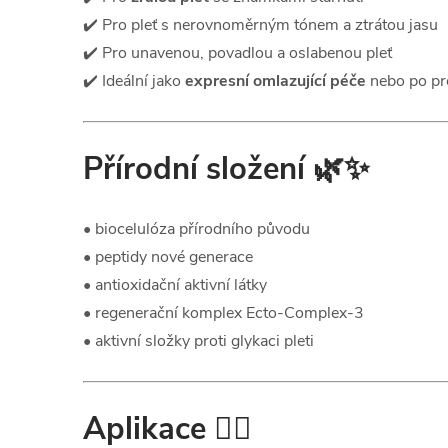
✔️ Pro pleť s nerovnoměrným tónem a ztrátou jasu
✔️ Pro unavenou, povadlou a oslabenou pleť
✔️ Ideální jako
expresní omlazující péče
nebo po pr
Přírodní složení
🌿✨
• biocelulóza přírodního původu
• peptidy nové generace
• antioxidační aktivní látky
• regenerační komplex Ecto-Complex-3
• aktivní složky proti glykaci pleti
Aplikace
💆‍♀️