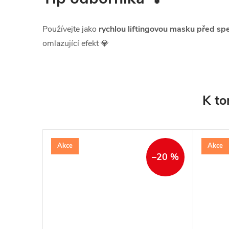
Používejte jako
rychlou liftingovou masku před spe
omlazující efekt 💎
K to
Akce
Akce
–20 %
–20 %