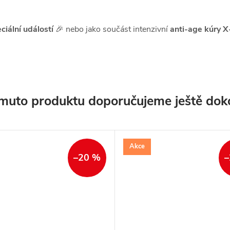
ciální událostí
🎉 nebo jako součást intenzivní
anti-age kúry
muto produktu doporučujeme ještě dok
Akce
–20 %
–