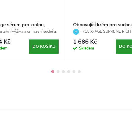
ge sérum pro zralou,
Obnovující krém pro sucho
ou a mastnou pleť - . 717
zralou pleť - .715 X-AGE
enzivní výživa a omlazení suché a
.715 X-AGE SUPREME RICH 
GE SUPREME LIGHT -
eti
SUPREME RICH - Boost/fac
Obnovující krém pro suchou a zralou
4 Kč
1 686 Kč
Boost/Face | Arosha 50ml
/ face - Arosha -30ml
Arosha -50ml
DO KOŠÍKU
DO KO
adem
Skladem