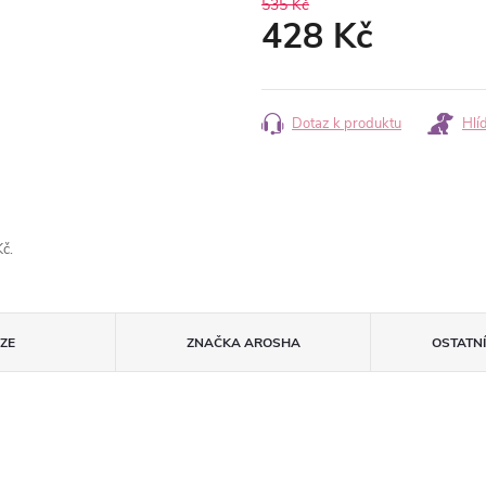
535 Kč
428 Kč
Měrná
cena:
Dotaz k produktu
Hlí
č.
ZE
ZNAČKA
AROSHA
OSTATN