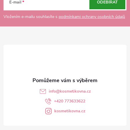
á
E-mail
ODEBÍRAT
p
Vložením e-mailu souhlasíte s
podmínkami ochrany osobních údajů
a
t
í
info
@
kosmetikovna.cz
+420 773633622
kosmetikovna.cz