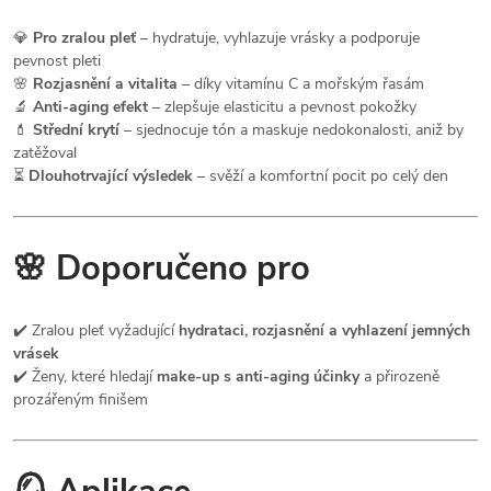
💎
Pro zralou pleť
– hydratuje, vyhlazuje vrásky a podporuje
pevnost pleti
🌸
Rozjasnění a vitalita
– díky vitamínu C a mořským řasám
🔬
Anti-aging efekt
– zlepšuje elasticitu a pevnost pokožky
💄
Střední krytí
– sjednocuje tón a maskuje nedokonalosti, aniž by
zatěžoval
⏳
Dlouhotrvající výsledek
– svěží a komfortní pocit po celý den
🌸 Doporučeno pro
✔️ Zralou pleť vyžadující
hydrataci, rozjasnění a vyhlazení jemných
vrásek
✔️ Ženy, které hledají
make-up s anti-aging účinky
a přirozeně
prozářeným finišem