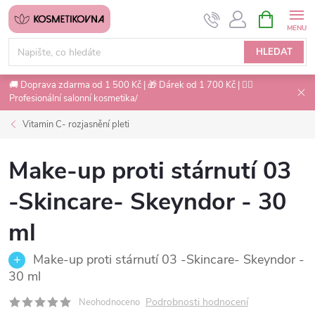
Přejít
NÁKUPNÍ
na
KOŠÍK
obsah
HLEDAT
🚚 Doprava zdarma od 1 500 Kč | 🎁 Dárek od 1 700 Kč | 💇‍♀️
Profesionální salonní kosmetika/
Vitamin C- rozjasnění pleti
Make-up proti stárnutí 03
-Skincare- Skeyndor - 30
ml
Make-up proti stárnutí 03 -Skincare- Skeyndor -
30 ml
Podrobnosti hodnocení
Neohodnoceno