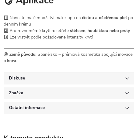
🪞 Aplikace
1️⃣ Naneste malé množství make-upu na
čistou a ošetřenou pleť
po
denním krému
2️⃣ Pro rovnoměrné krytí rozetřete
štětcem, houbičkou nebo prsty
3️⃣ Lze vrstvit podle požadované intenzity krytí
🌍
Země původu:
Španělsko – prémiová kosmetika spojující inovace
a krásu.
Diskuse
Značka
Ostatní informace