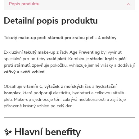
Popis produktu
Detailní popis produktu
Tekutý make-up proti stárnutí pro zralou pleť – 4 odstíny
Exkluzivní
tekutý make-up
z řady
Age Preventing
byl vyvinut
speciálně pro potřeby
zralé pleti
. Kombinuje
střední krytí
s
péčí
proti stárnutí
, zpevňuje pokožku, vyhlazuje jemné vrásky a dodává jí
zářivý a svěží vzhled
.
Obsahuje
vitamín C
,
výtažek z mořských řas
a
hydratační
komplex
, které podporují elasticitu, hydrataci a celkovou vitalitu
pleti. Make-up sjednocuje tón, zakrývá nedokonalosti a zajišťuje
přirozeně krásný vzhled po celý den.
✨ Hlavní benefity