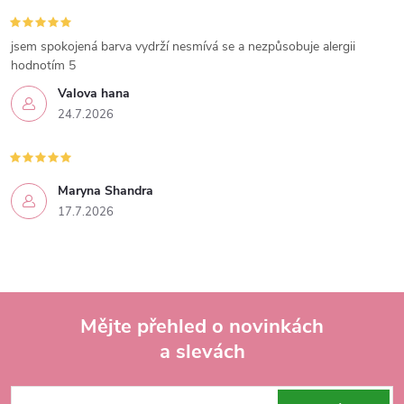
jsem spokojená barva vydrží nesmívá se a nezpůsobuje alergii
hodnotím 5
Valova hana
24.7.2026
Maryna Shandra
17.7.2026
Mějte přehled o novinkách
a slevách
Z