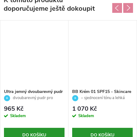
K tomuto produktu
doporučujeme ještě dokoupit
Ultra jemný dvoubarevný pudr
BB Krém 01 SPF15 - Skincare
- Skincare-Skeyndor- 12,4g
- Skeyndor - 40ml
dvoubarevný pudr pro
– sjednocení tónu a lehká
sjednocení tónu a přirozený finish
ochrana pleti
965 Kč
1 070 Kč
✨
Skladem
Skladem
DO KOŠÍKU
DO KOŠÍKU