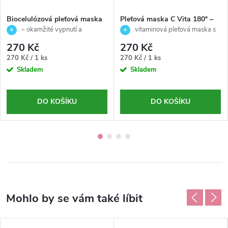
Biocelulózová pleťová maska
Pleťová maska C Vita 180° –
s liftingovým a zpevňujícím
rozjasnění a revitalizace-
– okamžité vypnutí a
vitaminová pleťová maska s
účinkem - Masky -
Masky- Mesosystem- 1ks
pevnější pleť
vitamínem C
270 Kč
270 Kč
Mesosystem - 1ks
Měrná
Měrná
270 Kč / 1 ks
270 Kč / 1 ks
cena:
cena:
Skladem
Skladem
DO KOŠÍKU
DO KOŠÍKU