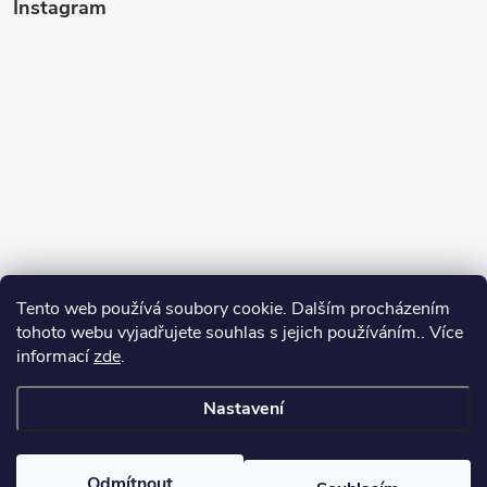
Instagram
Tento web používá soubory cookie. Dalším procházením
tohoto webu vyjadřujete souhlas s jejich používáním.. Více
informací
zde
.
Sledovat na Instagramu
Nastavení
Copyright 2026
Kosmetikovna
. Všechna práva vyhrazena.
Odmítnout