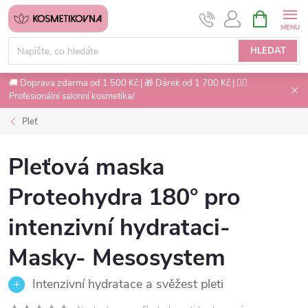
Přejít
NÁKUPNÍ
na
KOŠÍK
obsah
HLEDAT
🚚 Doprava zdarma od 1 500 Kč | 🎁 Dárek od 1 700 Kč | 💇‍♀️
Profesionální salonní kosmetika/
Pleť
Pleťová maska
Proteohydra 180° pro
intenzivní hydrataci-
Masky- Mesosystem
Intenzivní hydratace a svěžest pleti