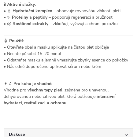
🧪
Aktivní složky:
• 💧
Hydratační komplex
– obnovuje rovnováhu vlhkosti pleti
• ✨
Proteiny a peptidy
– podporují regeneraci a pružnost
• 🌿
Rostlinné extrakty
– zklidňují, vyživují a chrání pokožku
🧴
Použití:
• Otevřete obal a masku aplikujte na čistou pleť obličeje
• Nechte působit 15–20 minut
• Odstraňte masku a jemně vmasírujte zbytky esence do pokožky
• Následně doporučeno aplikovat sérum nebo krém
👩‍🔬
Pro koho je vhodné:
Vhodné pro
všechny typy pleti
, zejména pro unavenou,
dehydrovanou nebo citlivou pleť, která potřebuje
intenzivní
hydrataci, revitalizaci a ochranu
.
Diskuse