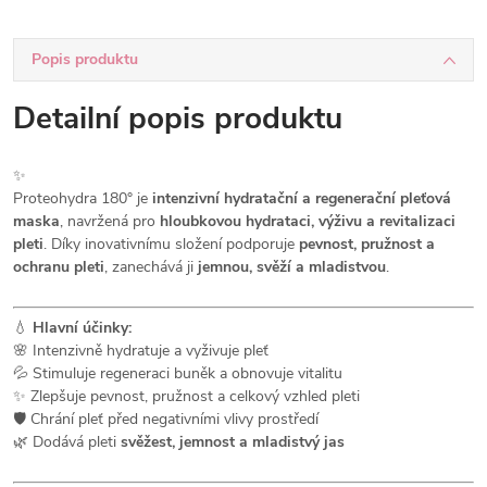
Popis produktu
Detailní popis produktu
✨
Proteohydra 180° je
intenzivní hydratační a regenerační pleťová
maska
, navržená pro
hloubkovou hydrataci, výživu a revitalizaci
pleti
. Díky inovativnímu složení podporuje
pevnost, pružnost a
ochranu pleti
, zanechává ji
jemnou, svěží a mladistvou
.
💧
Hlavní účinky:
🌸 Intenzivně hydratuje a vyživuje pleť
💦 Stimuluje regeneraci buněk a obnovuje vitalitu
✨ Zlepšuje pevnost, pružnost a celkový vzhled pleti
🛡️ Chrání pleť před negativními vlivy prostředí
🌿 Dodává pleti
svěžest, jemnost a mladistvý jas