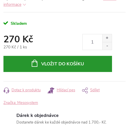
informace
Skladem
270 Kč
Měrná
270 Kč / 1 ks
cena:
VLOŽIT DO KOŠÍKU
Dotaz k produktu
Hlídací pes
Sdílet
Značka:
Mesosystem
Dárek k objednávce
Dostanete dárek ke každé objednávce nad 1.700,- Kč.