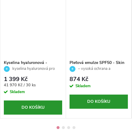
Kyselina hyaluronová -
Pleťová emulze SPF50 - Skin
doplněk stravy pro hydrataci
Primers -Ainhoa - 50ml
kyselina hyaluronová pro
– vysoká ochrana a
kloubů a pokožky - GelaVis
hydrataci kloubů a pokožky
hydratace pleti
1 399 Kč
874 Kč
HA - 30 kapslí
Měrná
41 970 Kč / 30 ks
Skladem
cena:
Skladem
DO KOŠÍKU
DO KOŠÍKU