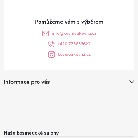
í
info
@
kosmetikovna.cz
+420 773633622
kosmetikovna.cz
Informace pro vás
Naše kosmetické salony