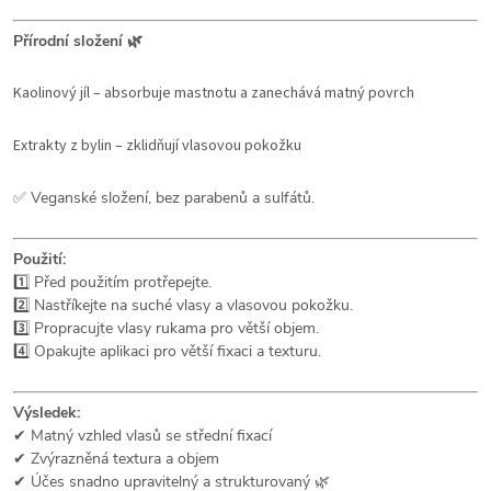
Přírodní složení 🌿
Kaolinový jíl – absorbuje mastnotu a zanechává matný povrch
Extrakty z bylin – zklidňují vlasovou pokožku
✅ Veganské složení, bez parabenů a sulfátů.
Použití:
1️⃣ Před použitím protřepejte.
2️⃣ Nastříkejte na suché vlasy a vlasovou pokožku.
3️⃣ Propracujte vlasy rukama pro větší objem.
4️⃣ Opakujte aplikaci pro větší fixaci a texturu.
Výsledek:
✔ Matný vzhled vlasů se střední fixací
✔ Zvýrazněná textura a objem
✔ Účes snadno upravitelný a strukturovaný 🌿