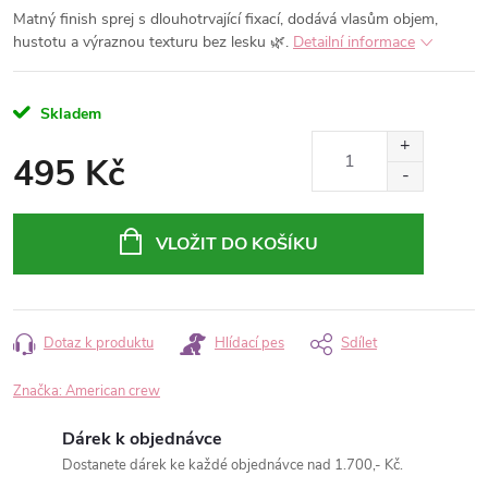
Matný finish sprej s dlouhotrvající fixací, dodává vlasům objem,
hustotu a výraznou texturu bez lesku 🌿.
Detailní informace
Skladem
495 Kč
Měrná
cena:
VLOŽIT DO KOŠÍKU
Dotaz k produktu
Hlídací pes
Sdílet
Značka:
American crew
Dárek k objednávce
Dostanete dárek ke každé objednávce nad 1.700,- Kč.