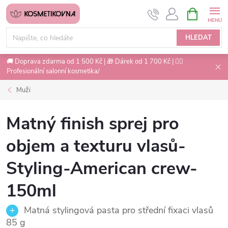
Přejít
NÁKUPNÍ
na
KOŠÍK
obsah
HLEDAT
🚚 Doprava zdarma od 1 500 Kč | 🎁 Dárek od 1 700 Kč | 💇‍♀️
Profesionální salonní kosmetika/
Muži
Matný finish sprej pro
objem a texturu vlasů-
Styling-American crew-
150ml
Matná stylingová pasta pro střední fixaci vlasů
85 g