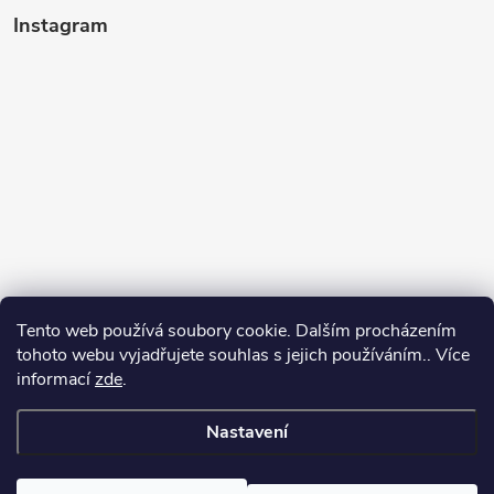
Instagram
Tento web používá soubory cookie. Dalším procházením
tohoto webu vyjadřujete souhlas s jejich používáním.. Více
informací
zde
.
Sledovat na Instagramu
Nastavení
Copyright 2026
Kosmetikovna
. Všechna práva vyhrazena.