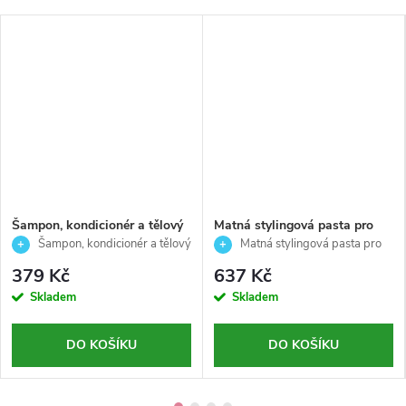
Šampon, kondicionér a tělový
Matná stylingová pasta pro
mycí gel pro muže na mastné
střední fixaci vlasů-Styling-
Šampon, kondicionér a tělový
Matná stylingová pasta pro
vlasy a neutralizaci zápachu-
American crew-85g
gel 3v1 TEE TREE 250 ml
střední fixaci vlasů 85 g
379 Kč
637 Kč
3V1 TEE TREE-American
Skladem
Skladem
crew-250ml
DO KOŠÍKU
DO KOŠÍKU