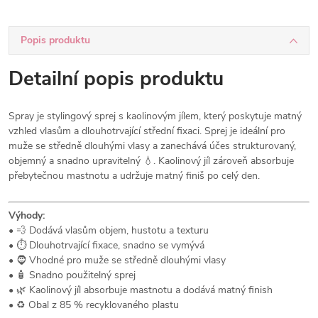
Popis produktu
Detailní popis produktu
Spray je stylingový sprej s kaolinovým jílem, který poskytuje matný
vzhled vlasům a dlouhotrvající střední fixaci. Sprej je ideální pro
muže se středně dlouhými vlasy a zanechává účes strukturovaný,
objemný a snadno upravitelný 💧. Kaolinový jíl zároveň absorbuje
přebytečnou mastnotu a udržuje matný finiš po celý den.
Výhody:
• 💨 Dodává vlasům objem, hustotu a texturu
• ⏱ Dlouhotrvající fixace, snadno se vymývá
• 🧔 Vhodné pro muže se středně dlouhými vlasy
• 🧴 Snadno použitelný sprej
• 🌿 Kaolinový jíl absorbuje mastnotu a dodává matný finish
• ♻ Obal z 85 % recyklovaného plastu