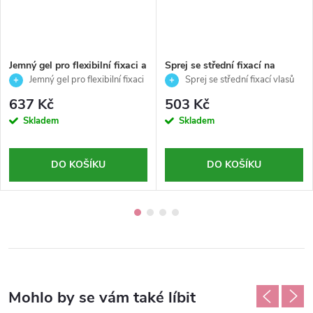
Jemný gel pro flexibilní fixaci a
Sprej se střední fixací na
lesk vlasů-Styling-American
vlasy-Styling-American crew-
Jemný gel pro flexibilní fixaci
Sprej se střední fixací vlasů
crew-250ml
250ml
a lesk vlasů 250 ml
250 ml Název v XML feedu:
637 Kč
503 Kč
Skladem
Skladem
DO KOŠÍKU
DO KOŠÍKU