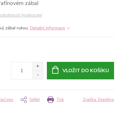
arafínovém zábal
odrobnosti hodnocení
vý zábal rukou.
Detailní informace
VLOŽIT DO KOŠÍKU
dací pes
Sdílet
Tisk
Značka:
Depiléve