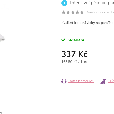
Intenzivní péče při p
P
Neohodnoceno
Kvalitní froté
návleky
na parafíno
Skladem
337 Kč
Měrná
168,50 Kč / 1 ks
cena:
Dotaz k produktu
Hlí