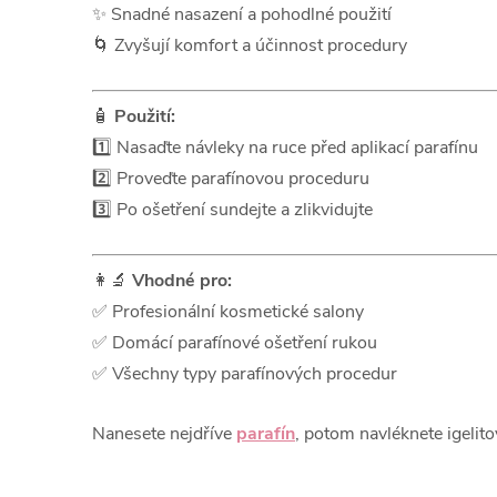
✨ Snadné nasazení a pohodlné použití
🌀 Zvyšují komfort a účinnost procedury
🧴
Použití:
1️⃣ Nasaďte návleky na ruce před aplikací parafínu
2️⃣ Proveďte parafínovou proceduru
3️⃣ Po ošetření sundejte a zlikvidujte
👩‍🔬
Vhodné pro:
✅ Profesionální kosmetické salony
✅ Domácí parafínové ošetření rukou
✅ Všechny typy parafínových procedur
Nanesete nejdříve
parafín
, potom navléknete igelit