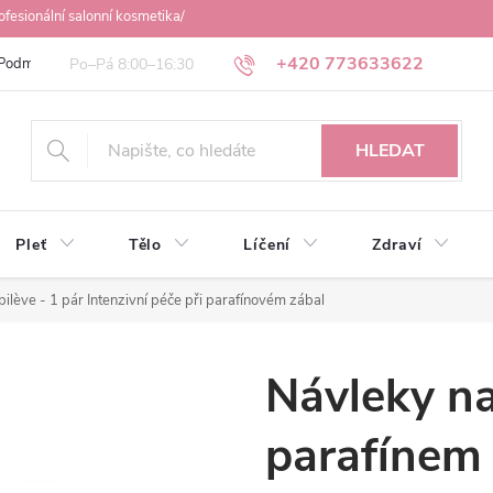
ofesionální salonní kosmetika/
+420 773633622
Podmínky ochrany osobních údajů
Obchodní podmínky
Osobní odbě
HLEDAT
Pleť
Tělo
Líčení
Zdraví
pilève - 1 pár
Intenzivní péče při parafínovém zábal
Návleky na
parafínem 