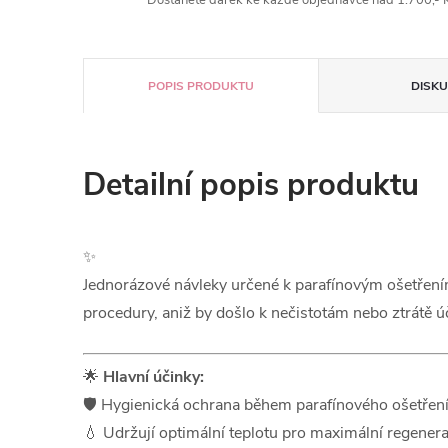
Dostanete dárek ke každé objednávce nad 1.700,- K
POPIS PRODUKTU
DISKU
Detailní popis produktu
✨
Jednorázové návleky určené k parafínovým ošetřením 
procedury, aniž by došlo k nečistotám nebo ztrátě ú
🌟
Hlavní účinky:
🛡️ Hygienická ochrana během parafínového ošetřen
💧 Udržují optimální teplotu pro maximální regener