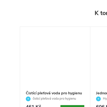
K to
ci -
Čistící pleťová voda pro hygienu
Jedno
pokožky před depilací -
parafí
 pro
čisticí pleťová voda pro hygienu
Hyg
Depilève-220ml
pokožky před depilací ✨
nohou
péči
461 Kč
606 