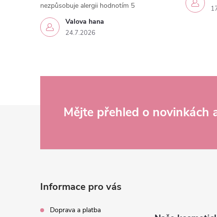
nezpůsobuje alergii hodnotím 5
1
Valova hana
24.7.2026
Z
Mějte přehled o novinkách
á
p
a
Informace pro vás
t
Doprava a platba