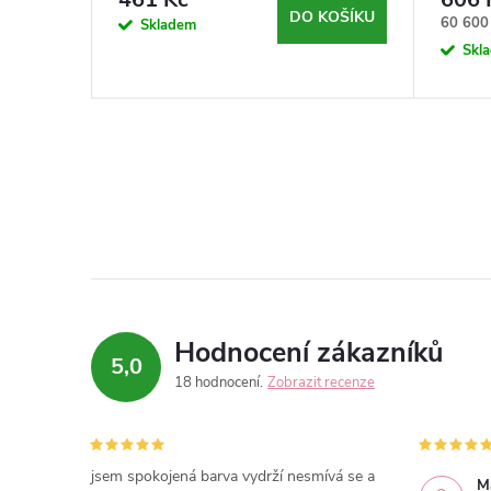
100k
KOŠÍKU
DO KOŠÍKU
Měrná
60 600 
Skladem
cena:
Skl
Hodnocení zákazníků
5,0
18 hodnocení
Zobrazit recenze
jsem spokojená barva vydrží nesmívá se a
M