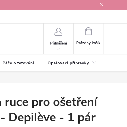
r v Ostravě
NÁKUPNÍ
KOŠÍK
Prázdný košík
Přihlášení
Péče o tetování
Opalovací přípravky
Vonné s
 ruce pro ošetření
- Depilève - 1 pár