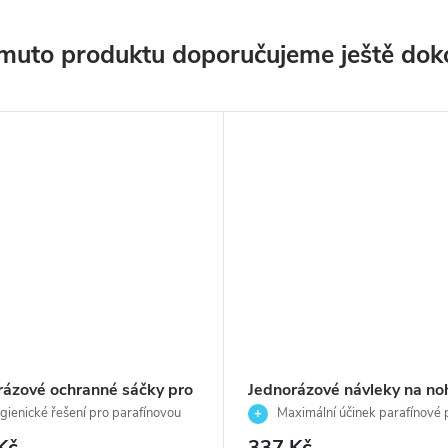
muto produktu doporučujeme ještě dok
rázové ochranné sáčky pro
Jednorázové návleky na no
nové ošetření rukou a
ošetření parafínem - Depil
ienické řešení pro parafínovou
Maximální účinek parafínové 
 - Doplňky - Depilève-
1pár
Kč
337 Kč