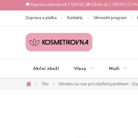
Přejít
🚚 Doprava zdarma od 1 500 Kč | 🎁 Dárek od 1 700 Kč | 💇‍♀️ Pr
na
Doprava a platba
Kontakty
Věrnostní program
obsah
Akční zboží
Vlasy
Muži
Tělo
Návleky na ruce pro ošetření parafínem - De
Domů