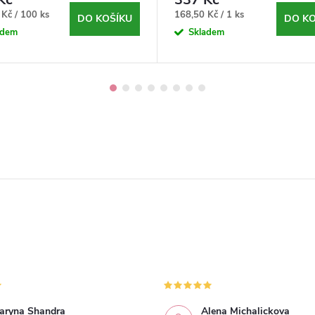
s
Měrná
Kč / 100 ks
168,50 Kč / 1 ks
DO KOŠÍKU
DO KO
cena:
adem
Skladem
aryna Shandra
Alena Michalickova