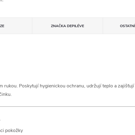
č.
ZE
ZNAČKA
DEPILÉVE
OSTATN
rukou. Poskytují hygienickou ochranu, udržují teplo a zajišťuj
činku.
í
aci pokožky