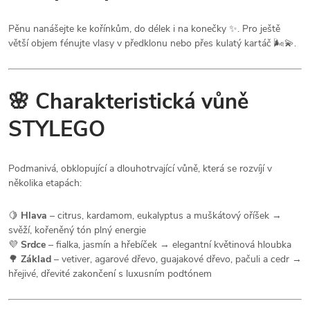
Pěnu nanášejte ke kořínkům, do délek i na konečky ✨. Pro ještě
větší objem fénujte vlasy v předklonu nebo přes kulatý kartáč 🌬️💫.
🌸 Charakteristická vůně
STYLEGO
Podmanivá, obklopující a dlouhotrvající vůně, která se rozvíjí v
několika etapách:
🍋
Hlava
– citrus, kardamom, eukalyptus a muškátový oříšek →
svěží, kořeněný tón plný energie
💜
Srdce
– fialka, jasmín a hřebíček → elegantní květinová hloubka
🌳
Základ
– vetiver, agarové dřevo, guajakové dřevo, pačuli a cedr →
hřejivé, dřevité zakončení s luxusním podtónem