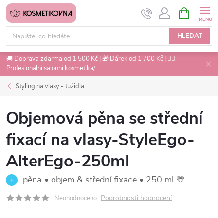
Přejít
NÁKUPNÍ
na
KOŠÍK
obsah
HLEDAT
🚚 Doprava zdarma od 1 500 Kč | 🎁 Dárek od 1 700 Kč | 💇‍♀️
Profesionální salonní kosmetika/
Styling na vlasy - tužidla
Objemová pěna se střední
fixací na vlasy-StyleEgo-
AlterEgo-250ml
pěna • objem & střední fixace • 250 ml 💛
Podrobnosti hodnocení
Neohodnoceno