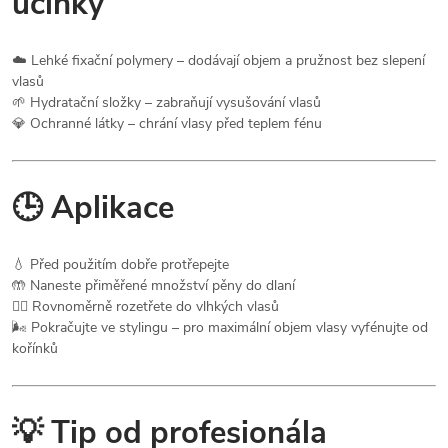
účinky
☁️ Lehké fixační polymery – dodávají objem a pružnost bez slepení
vlasů
🌱 Hydratační složky – zabraňují vysušování vlasů
💎 Ochranné látky – chrání vlasy před teplem fénu
🕒 Aplikace
💧 Před použitím dobře protřepejte
🤲 Naneste přiměřené množství pěny do dlaní
💆‍♀️ Rovnoměrně rozetřete do vlhkých vlasů
🌬️ Pokračujte ve stylingu – pro maximální objem vlasy vyfénujte od
kořínků
💡 Tip od profesionála