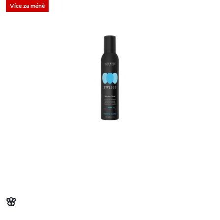
Více za méně
🌸