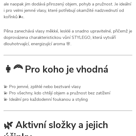
ale naopak jim dodává přirozený objem, pohyb a pružnost. Je ideální
i pro velmi jemné vlasy, které potřebují okamžité nadzvednutí od
kořínků 🌬️.
Pěna zanechává vlasy měkké, lesklé a snadno upravitelné, přičemž je
doprovázena charakteristickou vůní STYLEGO, která vytváří
dlouhotrvající, energizující aroma 🌸.
👩‍🦰 Pro koho je vhodná
💫 Pro jemné, zplihlé nebo beztvaré vlasy
💫 Pro všechny, kdo chtějí objem a pružnost bez zatížení
💫 Ideální pro každodenní foukanou a styling
🌿 Aktivní složky a jejich