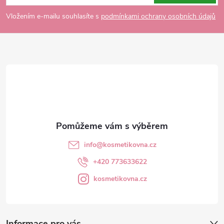
p
Vložením e-mailu souhlasíte s
podmínkami ochrany osobních údajů
a
t
í
info
@
kosmetikovna.cz
+420 773633622
kosmetikovna.cz
Informace pro vás