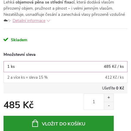
Lehká
objemová pěna se střední fixací
, která dodává vlasům
přirozený objem, pružnost a plnost – i velmi jemným vlasům.
Nezatěžuje, usnadňuje česání a zanechává vlasy přirozeně vzdušné
☁️✨
Detailní informace
Skladem
Množstevní sleva
1 ks
485 Kč
/ ks
2 a více ks = sleva 15 %
412 Kč
/ ks
Ušetříte
0 Kč
485 Kč
Měrná
cena:
VLOŽIT DO KOŠÍKU