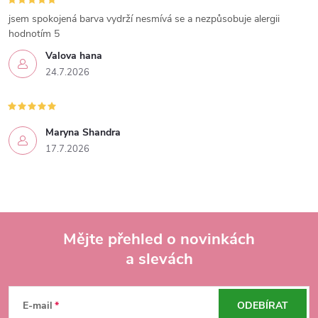
jsem spokojená barva vydrží nesmívá se a nezpůsobuje alergii
hodnotím 5
Valova hana
24.7.2026
Maryna Shandra
17.7.2026
Mějte přehled o novinkách
a slevách
Z
á
E-mail
ODEBÍRAT