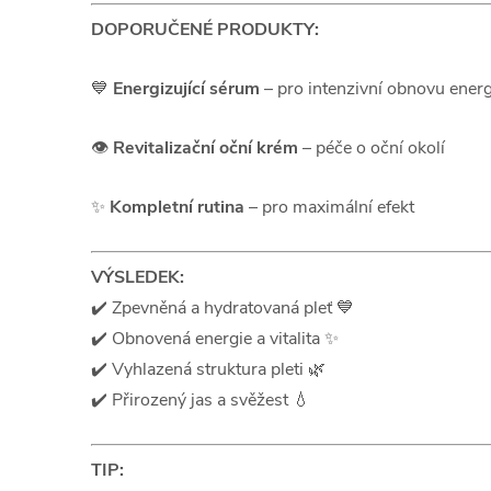
DOPORUČENÉ PRODUKTY:
💙
Energizující sérum
– pro intenzivní obnovu energ
👁️
Revitalizační oční krém
– péče o oční okolí
✨
Kompletní rutina
– pro maximální efekt
VÝSLEDEK:
✔️ Zpevněná a hydratovaná pleť 💙
✔️ Obnovená energie a vitalita ✨
✔️ Vyhlazená struktura pleti 🌿
✔️ Přirozený jas a svěžest 💧
TIP: