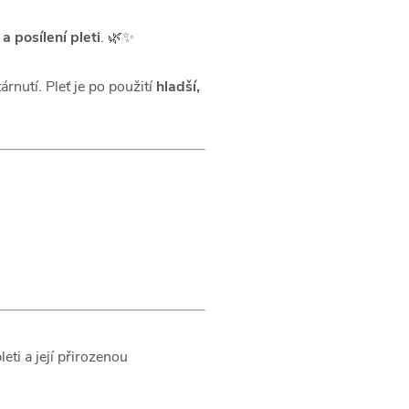
 posílení pleti
. 🌿✨
árnutí. Pleť je po použití
hladší,
eti a její přirozenou