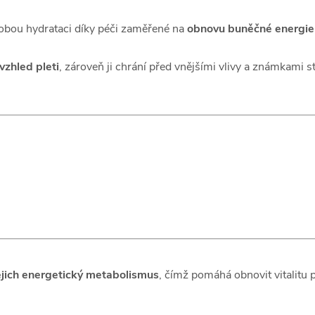
dobou hydrataci díky péči zaměřené na
obnovu buněčné energie a
vzhled pleti
, zároveň ji chrání před vnějšími vlivy a známkami st
jejich energetický metabolismus
, čímž pomáhá obnovit vitalitu pl