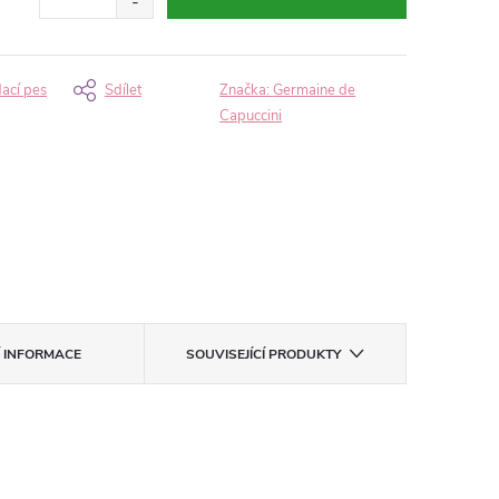
dací pes
Sdílet
Značka:
Germaine de
Capuccini
Í INFORMACE
SOUVISEJÍCÍ PRODUKTY