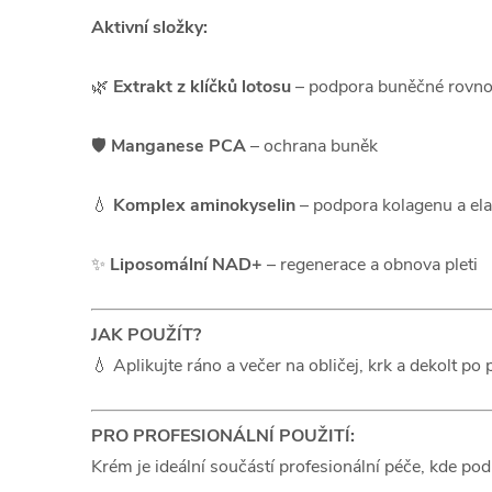
Aktivní složky:
🌿
Extrakt z klíčků lotosu
– podpora buněčné rovn
🛡️
Manganese PCA
– ochrana buněk
💧
Komplex aminokyselin
– podpora kolagenu a elas
✨
Liposomální NAD+
– regenerace a obnova pleti
JAK POUŽÍT?
💧 Aplikujte ráno a večer na obličej, krk a dekolt po 
PRO PROFESIONÁLNÍ POUŽITÍ:
Krém je ideální součástí profesionální péče, kde po