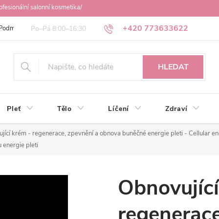
ofesionální salonní kosmetika/
+420 773633622
Podmínky ochrany osobních údajů
Obchodní podmínky
Osobní odbě
HLEDAT
Pleť
Tělo
Líčení
Zdraví
jící krém - regenerace, zpevnění a obnova buněčné energie pleti - Cellular 
 energie pleti
Obnovující
regenerace