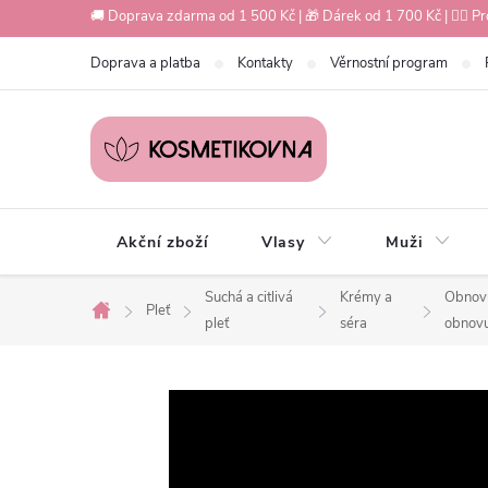
Přejít
🚚 Doprava zdarma od 1 500 Kč | 🎁 Dárek od 1 700 Kč | 💇‍♀️ Pr
na
Doprava a platba
Kontakty
Věrnostní program
obsah
Akční zboží
Vlasy
Muži
Suchá a citlivá
Krémy a
Obnovu
Pleť
Domů
pleť
séra
obnovu