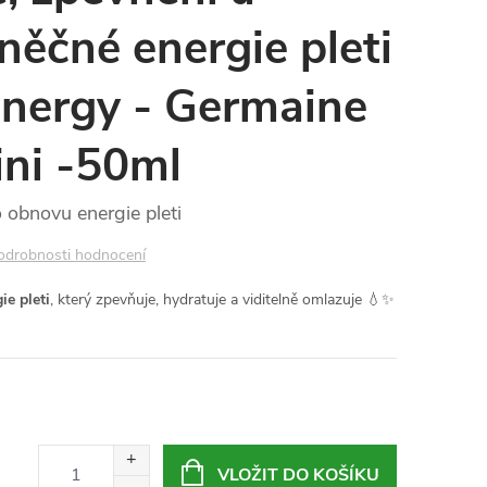
ěčné energie pleti
 energy - Germaine
ini -50ml
obnovu energie pleti
odrobnosti hodnocení
ie pleti
, který zpevňuje, hydratuje a viditelně omlazuje 💧✨
VLOŽIT DO KOŠÍKU