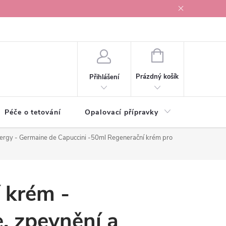
r v Ostravě
NÁKUPNÍ
KOŠÍK
Prázdný košík
Přihlášení
Péče o tetování
Opalovací přípravky
Vonné s
energy - Germaine de Capuccini -50ml
Regenerační krém pro
 krém -
, zpevnění a