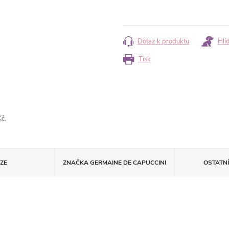
Měrná
cena:
Dotaz k produktu
Hlí
Tisk
č.
ZE
ZNAČKA
GERMAINE DE CAPUCCINI
OSTATN