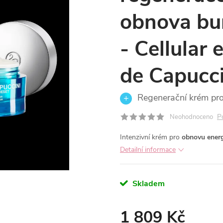
obnova bun
- Cellular
de Capucc
Regenerační krém pro 
P
Neohodnoceno
Intenzivní krém pro
obnovu energ
Detailní informace
Skladem
1 809 Kč