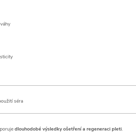
ováhy
ticity
použití séra
dporuje
dlouhodobé výsledky ošetření a regeneraci pleti
.