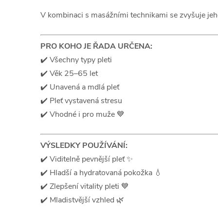
V kombinaci s masážními technikami se zvyšuje jeho
PRO KOHO JE ŘADA URČENA:
✔️ Všechny typy pleti
✔️ Věk 25–65 let
✔️ Unavená a mdlá pleť
✔️ Pleť vystavená stresu
✔️ Vhodné i pro muže 💙
VÝSLEDKY POUŽÍVÁNÍ:
✔️ Viditelně pevnější pleť ✨
✔️ Hladší a hydratovaná pokožka 💧
✔️ Zlepšení vitality pleti 💙
✔️ Mladistvější vzhled 🌿