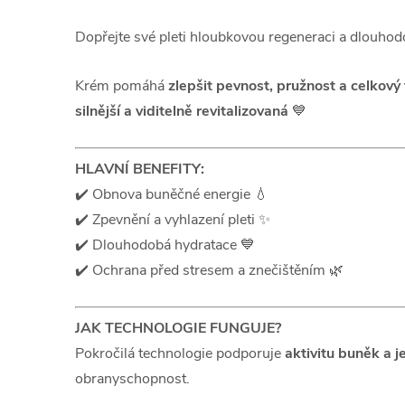
Dopřejte své pleti hloubkovou regeneraci a dlouho
Krém pomáhá
zlepšit pevnost, pružnost a celkový 
silnější a viditelně revitalizovaná
💙
HLAVNÍ BENEFITY:
✔️ Obnova buněčné energie 💧
✔️ Zpevnění a vyhlazení pleti ✨
✔️ Dlouhodobá hydratace 💙
✔️ Ochrana před stresem a znečištěním 🌿
JAK TECHNOLOGIE FUNGUJE?
Pokročilá technologie podporuje
aktivitu buněk a 
obranyschopnost.