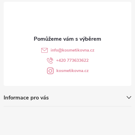
t
í
info
@
kosmetikovna.cz
+420 773633622
kosmetikovna.cz
Informace pro vás