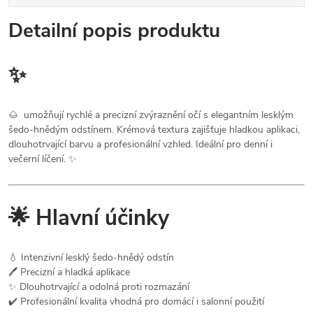
Detailní popis produktu
✨
🌰 umožňují rychlé a precizní zvýraznění očí s elegantním lesklým
šedo-hnědým odstínem. Krémová textura zajišťuje hladkou aplikaci,
dlouhotrvající barvu a profesionální vzhled. Ideální pro denní i
večerní líčení. ✨
🌟 Hlavní účinky
💧 Intenzivní lesklý šedo-hnědý odstín
🖊️ Precizní a hladká aplikace
✨ Dlouhotrvající a odolná proti rozmazání
✔️ Profesionální kvalita vhodná pro domácí i salonní použití