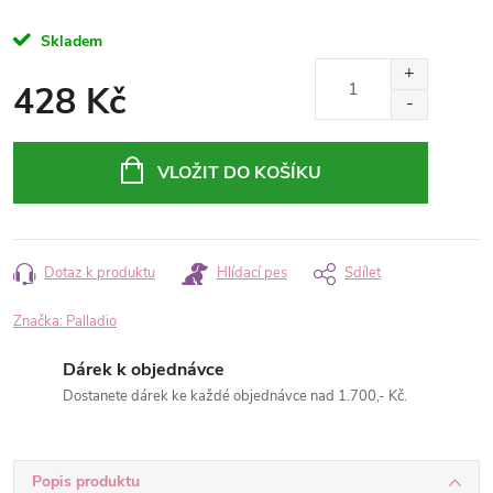
Skladem
428 Kč
Měrná
cena:
VLOŽIT DO KOŠÍKU
Dotaz k produktu
Hlídací pes
Sdílet
Značka:
Palladio
Dárek k objednávce
Dostanete dárek ke každé objednávce nad 1.700,- Kč.
Popis produktu