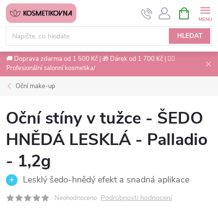
Přejít
NÁKUPNÍ
na
KOŠÍK
obsah
HLEDAT
🚚 Doprava zdarma od 1 500 Kč | 🎁 Dárek od 1 700 Kč | 💇‍♀️
Profesionální salonní kosmetika/
Oční make-up
Oční stíny v tužce - ŠEDO
HNĚDÁ LESKLÁ - Palladio
- 1,2g
Lesklý šedo-hnědý efekt a snadná aplikace
Podrobnosti hodnocení
Neohodnoceno