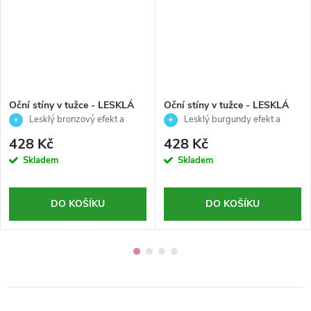
Oční stíny v tužce - LESKLÁ
Oční stíny v tužce - LESKLÁ
BRONZOVÁ - Palladio - 1,2g
BURGUNDY - Palladio - 1,2g
Lesklý bronzový efekt a
Lesklý burgundy efekt a
snadná aplikace
snadná aplikace
428 Kč
428 Kč
Skladem
Skladem
DO KOŠÍKU
DO KOŠÍKU