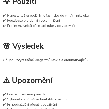
💡 Použití
✔️ Naneste tužku podél linie řas nebo do vnitřní linky oka
✔️ Používejte pro denní i večerní líčení
✔️ Pro intenzivnější efekt aplikujte více vrstev 🌰
🌸 Výsledek
Oči jsou
zvýrazněné, elegantní, lesklé a dlouhotrvající
✨
⚠️ Upozornění
✔️ Pouze k
zevnímu použití
✔️ Vyhnout se
přímému kontaktu s očima
✔️ Při podráždění přerušit používání