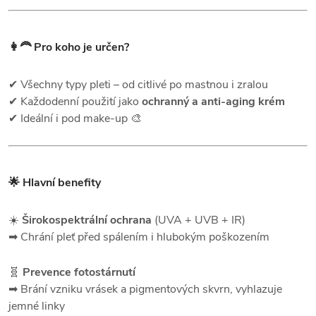
👩‍🦰 Pro koho je určen?
✔ Všechny typy pleti – od citlivé po mastnou i zralou
✔ Každodenní použití jako
ochranný a anti-aging krém
✔ Ideální i pod make-up 🎨
🌟 Hlavní benefity
☀️
Širokospektrální ochrana
(UVA + UVB + IR)
➡ Chrání pleť před spálením i hlubokým poškozením
🧬
Prevence fotostárnutí
➡ Brání vzniku vrásek a pigmentových skvrn, vyhlazuje
jemné linky