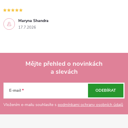
Maryna Shandra
17.7.2026
Mějte přehled o novinkách
a slevách
Z
á
E-mail
ODEBÍRAT
p
Vložením e-mailu souhlasíte s
podmínkami ochrany osobních údajů
a