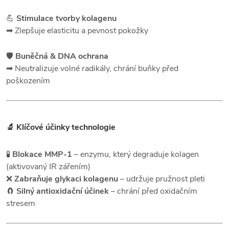
💪
Stimulace tvorby kolagenu
➡ Zlepšuje elasticitu a pevnost pokožky
🛡️
Buněčná & DNA ochrana
➡ Neutralizuje volné radikály, chrání buňky před
poškozením
🔬 Klíčové účinky technologie
🧪
Blokace MMP-1
– enzymu, který degraduje kolagen
(aktivovaný IR zářením)
❌
Zabraňuje glykaci kolagenu
– udržuje pružnost pleti
🧲
Silný antioxidační účinek
– chrání před oxidačním
stresem