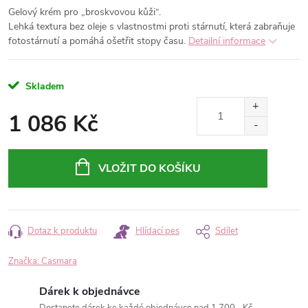
Gelový krém pro „broskvovou kůži“.
Lehká textura bez oleje s vlastnostmi proti stárnutí, která zabraňuje
fotostárnutí a pomáhá ošetřit stopy času.
Detailní informace
Skladem
1 086 Kč
Měrná
cena:
VLOŽIT DO KOŠÍKU
Dotaz k produktu
Hlídací pes
Sdílet
Značka:
Casmara
Dárek k objednávce