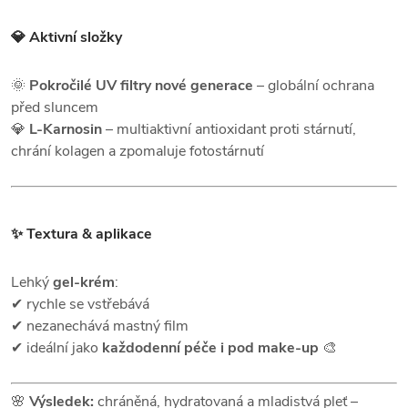
💎 Aktivní složky
🌞
Pokročilé UV filtry nové generace
– globální ochrana
před sluncem
💎
L-Karnosin
– multiaktivní antioxidant proti stárnutí,
chrání kolagen a zpomaluje fotostárnutí
✨ Textura & aplikace
Lehký
gel-krém
:
✔ rychle se vstřebává
✔ nezanechává mastný film
✔ ideální jako
každodenní péče i pod make-up
🎨
🌸
Výsledek:
chráněná, hydratovaná a mladistvá pleť –