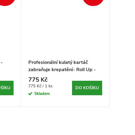
 -
Profesionální kulatý kartáč
Profesio
zabraňuje krepatění- Roll Up -
Origin 
Artero - Ø55 mm
775 Kč
875 K
Měrná
Měrná
775 Kč / 1 ks
875 Kč / 
ŠÍKU
DO KOŠÍKU
cena:
cena:
Skladem
Sklad