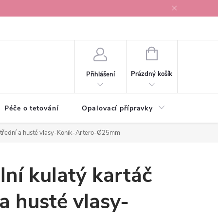
r v Ostravě
NÁKUPNÍ
KOŠÍK
Prázdný košík
Přihlášení
Péče o tetování
Opalovací přípravky
Vonné s
a střední a husté vlasy-Konik-Artero-Ø25mm
lní kulatý kartáč
 a husté vlasy-