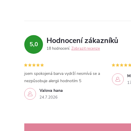
Hodnocení zákazníků
5,0
18 hodnocení
Zobrazit recenze
jsem spokojená barva vydrží nesmívá se a
M
nezpůsobuje alergii hodnotím 5
1
Valova hana
24.7.2026