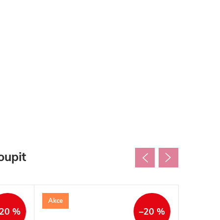
oupit
Akce
Akce
20 %
–20 %