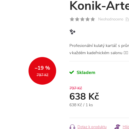
Konik-Ar
P
Neohodnoceno
✨
Profesionální kulatý kartáč s prů
v každém kadeřnickém salonu 💇‍♂️
–19 %
Skladem
797 Kč
797 Kč
638 Kč
Měrná
638 Kč / 1 ks
cena:
Dotaz k produktu
Hlí