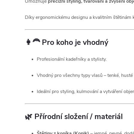
Umožňuje
precizní styling, tvarování a zvýšení ob
Díky ergonomickému designu a kvalitním štětinám 
👩‍🦰
Pro koho je vhodný
Profesionální kadeřníky a stylisty.
Vhodný pro všechny typy vlasů – tenké, husté 
Ideální pro styling, kulmování a vytváření obj
🌿
Přírodní složení / materiál
Štětiny z koníka (Konik)
– jemné, pevné, dodá