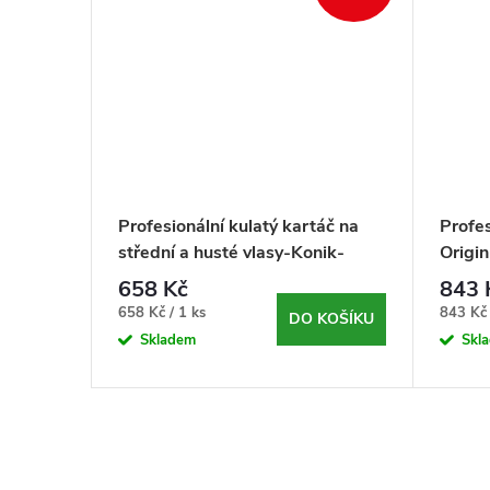
áč -
Profesionální kulatý kartáč na
Profes
m
střední a husté vlasy-Konik-
Origi
Artero-Ø33mm
658 Kč
843 
Měrná
Měrná
658 Kč / 1 ks
843 Kč 
KOŠÍKU
DO KOŠÍKU
cena:
cena:
Skladem
Skl