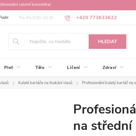
ofesionální salonní kosmetika/
+420 773633622
Podmínky ochrany osobních údajů
Obchodní podmínky
Osobní odbě
HLEDAT
Pleť
Tělo
Líčení
Zdraví
vlasů
Kulaté kartáče na foukání vlasů
Profesionální kulatý kartáč n
Profesioná
na střední