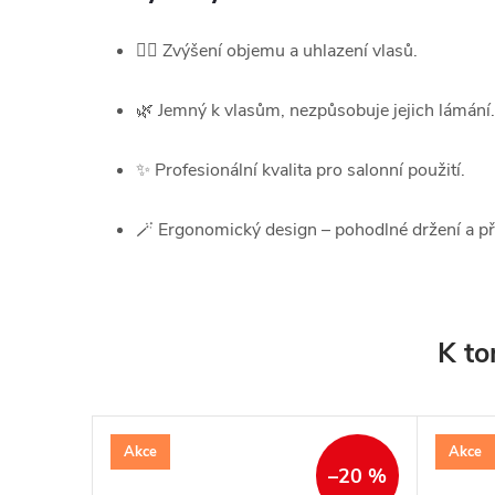
💇‍♂️ Zvýšení objemu a uhlazení vlasů.
🌿 Jemný k vlasům, nezpůsobuje jejich lámání.
✨ Profesionální kvalita pro salonní použití.
🪄 Ergonomický design – pohodlné držení a př
K to
Akce
Akce
–20 %
–20 %