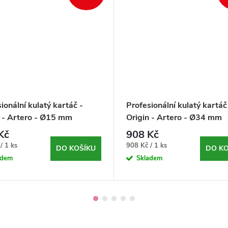
ionální kulatý kartáč -
Profesionální kulatý kartáč
n - Artero - Ø15 mm
Origin - Artero - Ø34 mm
Kč
908 Kč
Měrná
/ 1 ks
908 Kč / 1 ks
DO KOŠÍKU
DO KO
cena:
adem
Skladem