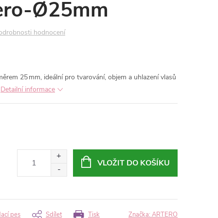
tero-Ø25mm
odrobnosti hodnocení
měrem 25 mm, ideální pro tvarování, objem a uhlazení vlasů
Detailní informace
VLOŽIT DO KOŠÍKU
dací pes
Sdílet
Tisk
Značka:
ARTERO