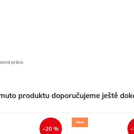
esná práce.
muto produktu doporučujeme ještě dok
Akce
–20 %
–