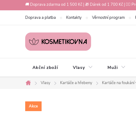
Přejít
🚚 Doprava zdarma od 1 500 Kč | 🎁 Dárek od 1 700 Kč | 💇‍♀️ Pr
na
Doprava a platba
Kontakty
Věrnostní program
obsah
Akční zboží
Vlasy
Muži
Vlasy
Kartáče a hřebeny
Kartáče na foukání 
Domů
Akce