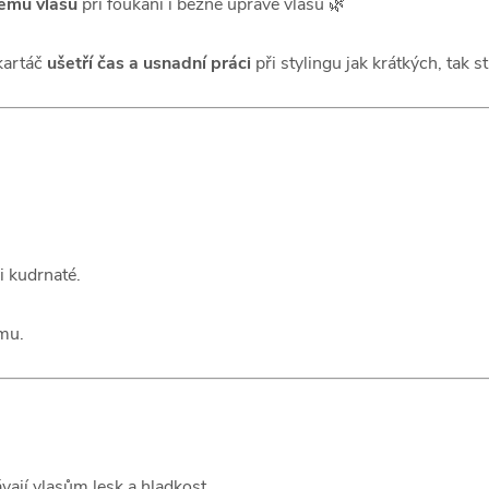
jemu vlasů
při foukání i běžné úpravě vlasů 🌿
kartáč
ušetří čas a usnadní práci
při stylingu jak krátkých, tak 
i kudrnaté.
emu.
vají vlasům lesk a hladkost.