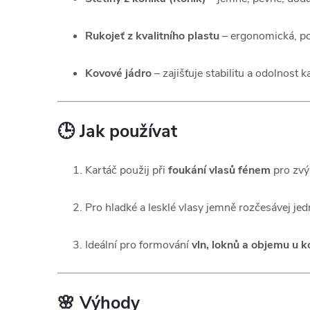
Rukojeť z kvalitního plastu
– ergonomická, po
Kovové jádro
– zajišťuje stabilitu a odolnost k
🕒
Jak používat
Kartáč použij při
foukání vlasů fénem
pro zvý
Pro hladké a lesklé vlasy jemně rozčesávej jed
Ideální pro formování
vln, loknů a objemu u k
🌸
Výhody