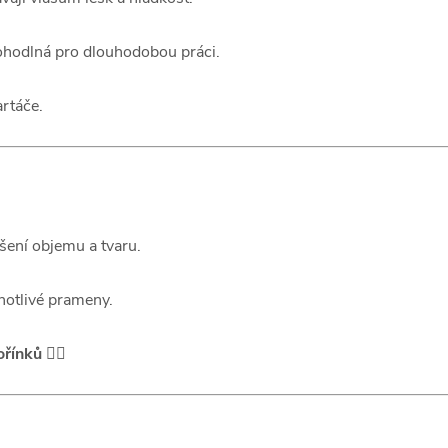
hodlná pro dlouhodobou práci.
artáče.
šení objemu a tvaru.
notlivé prameny.
ořínků
💆‍♀️