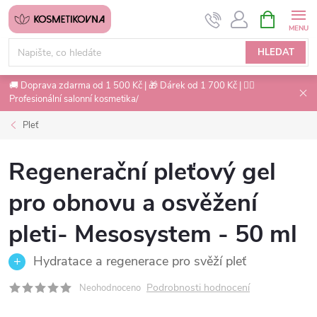
Přejít
NÁKUPNÍ
na
KOŠÍK
obsah
HLEDAT
🚚 Doprava zdarma od 1 500 Kč | 🎁 Dárek od 1 700 Kč | 💇‍♀️
Profesionální salonní kosmetika/
Pleť
Regenerační pleťový gel
pro obnovu a osvěžení
pleti- Mesosystem - 50 ml
Hydratace a regenerace pro svěží pleť
Podrobnosti hodnocení
Neohodnoceno