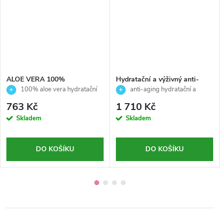
ALOE VERA 100%
Hydratační a výživný anti-
profesionální hydratační gel
aging krém proti vráskám a
100% aloe vera hydratační
anti-aging hydratační a
na pleť a tělo - Mesosystem -
únavě pleti -Mesosystem -
gel na pleť a tělo
výživný pleťový krém
763 Kč
1 710 Kč
200 ml
50ml
Skladem
Skladem
DO KOŠÍKU
DO KOŠÍKU