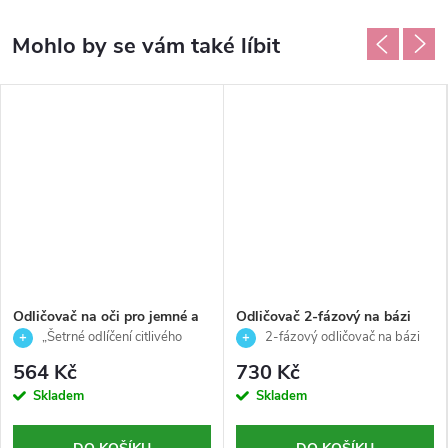
Odličovač na oči pro jemné a
Odličovač 2-fázový na bázi
účinné odlíčení i citlivé oblasti
oleje pro jemné a účinné
„Šetrné odlíčení citlivého
2-fázový odličovač na bázi
- Options - Germaine de
čištění - Thuya - 200 ml
očního okolí“
oleje pro jemné a účinné čištění
564 Kč
730 Kč
Cappuccini - 125 ml
pleti ✨
Skladem
Skladem