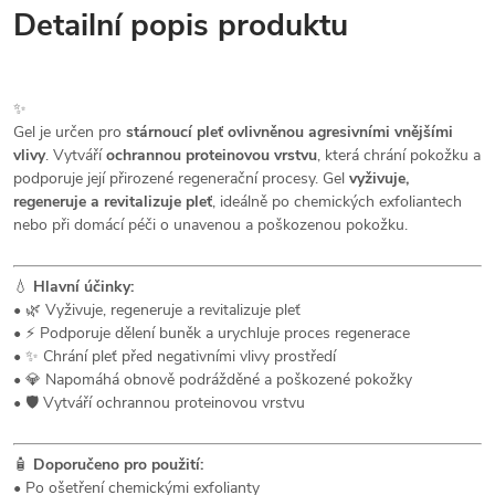
Detailní popis produktu
✨
Gel je určen pro
stárnoucí pleť ovlivněnou agresivními vnějšími
vlivy
. Vytváří
ochrannou proteinovou vrstvu
, která chrání pokožku a
podporuje její přirozené regenerační procesy. Gel
vyživuje,
regeneruje a revitalizuje pleť
, ideálně po chemických exfoliantech
nebo při domácí péči o unavenou a poškozenou pokožku.
💧
Hlavní účinky:
• 🌿 Vyživuje, regeneruje a revitalizuje pleť
• ⚡ Podporuje dělení buněk a urychluje proces regenerace
• ✨ Chrání pleť před negativními vlivy prostředí
• 💎 Napomáhá obnově podrážděné a poškozené pokožky
• 🛡️ Vytváří ochrannou proteinovou vrstvu
🧴
Doporučeno pro použití:
• Po ošetření chemickými exfolianty