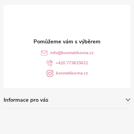
t
í
info
@
kosmetikovna.cz
+420 773633622
kosmetikovna.cz
Informace pro vás