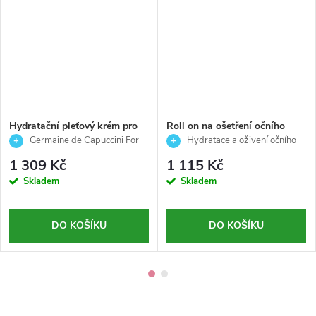
Hydratační pleťový krém pro
Roll on na ošetření očního
muže - FOR MEN - Germaine
okolí pro muže -FOR MEN -
Germaine de Capuccini For
Hydratace a oživení očního
de Capuccini - 50 ml
Germaine de Capuccini - 10 ml
Men Hydra-Elements – Aktivní
okolí pro muže
1 309 Kč
1 115 Kč
hydratační krém 50 ml pro muže
Skladem
Skladem
DO KOŠÍKU
DO KOŠÍKU