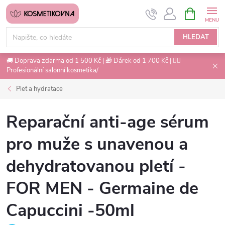
Přejít
NÁKUPNÍ
na
KOŠÍK
obsah
HLEDAT
🚚 Doprava zdarma od 1 500 Kč | 🎁 Dárek od 1 700 Kč | 💇‍♀️
Profesionální salonní kosmetika/
Pleť a hydratace
Reparační anti-age sérum
pro muže s unavenou a
dehydratovanou pletí -
FOR MEN - Germaine de
Capuccini -50ml