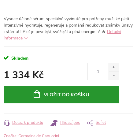
Vysoce účinné sérum speciálně vyvinuté pro potřeby mužské pleti.
Intenzivně hydratuje, regeneruje a pomáhá redukovat známky únavy
i stárnutí. Pleť je pevnější, svěžejší a plná energie. 💧🔥
Detailní
informace
Skladem
1 334 Kč
Měrná
cena:
VLOŽIT DO KOŠÍKU
Dotaz k produktu
Hlídací pes
Sdílet
Značka:
Germaine de Capuccini