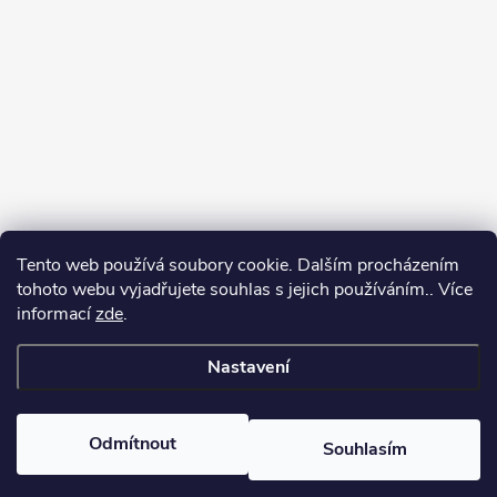
Tento web používá soubory cookie. Dalším procházením
tohoto webu vyjadřujete souhlas s jejich používáním.. Více
informací
zde
.
Sledovat na Instagramu
Nastavení
Copyright 2026
Kosmetikovna
. Všechna práva vyhrazena.
Odmítnout
Souhlasím
Vytvořil Shoptet