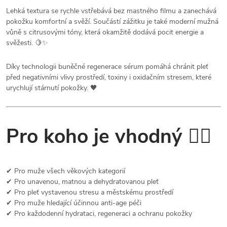
Lehká textura se rychle vstřebává bez mastného filmu a zanechává
pokožku komfortní a svěží. Součástí zážitku je také moderní mužná
vůně s citrusovými tóny, která okamžitě dodává pocit energie a
svěžesti. 🍋✨
Díky technologii buněčné regenerace sérum pomáhá chránit pleť
před negativními vlivy prostředí, toxiny i oxidačním stresem, které
urychlují stárnutí pokožky. 🖤
Pro koho je vhodný 💆‍♂️
✔ Pro muže všech věkových kategorií
✔ Pro unavenou, matnou a dehydratovanou pleť
✔ Pro pleť vystavenou stresu a městskému prostředí
✔ Pro muže hledající účinnou anti-age péči
✔ Pro každodenní hydrataci, regeneraci a ochranu pokožky