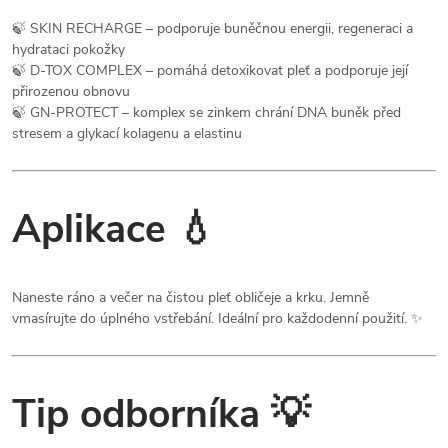
🍃 SKIN RECHARGE – podporuje buněčnou energii, regeneraci a
hydrataci pokožky
🍃 D-TOX COMPLEX – pomáhá detoxikovat pleť a podporuje její
přirozenou obnovu
🍃 GN-PROTECT – komplex se zinkem chrání DNA buněk před
stresem a glykací kolagenu a elastinu
Aplikace 💧
Naneste ráno a večer na čistou pleť obličeje a krku. Jemně
vmasírujte do úplného vstřebání. Ideální pro každodenní použití. ✨
Tip odborníka 💡