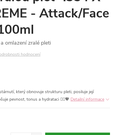
ME - Attack/Face
-100ml
a omlazení zralé pleti
odrobnosti hodnocení
árnutí, který obnovuje strukturu pleti, posiluje její
šuje pevnost, tonus a hydrataci 💆‍♀️💖
Detailní informace