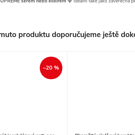
UPREME sérem nebo elixírem
💎 Ideální také jako závěrečná p
muto produktu doporučujeme ještě dok
–20 %