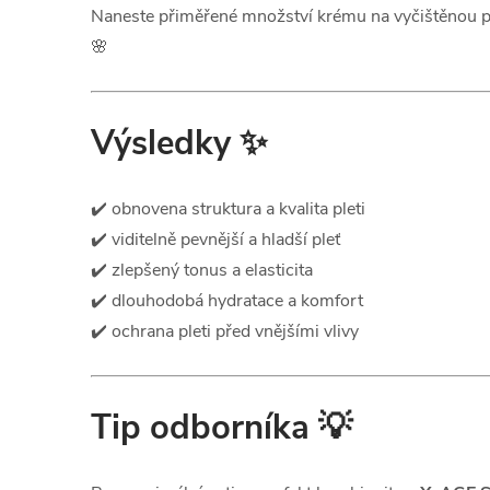
Naneste přiměřené množství krému na vyčištěnou pleť
🌸
Výsledky
✨
✔️ obnovena struktura a kvalita pleti
✔️ viditelně pevnější a hladší pleť
✔️ zlepšený tonus a elasticita
✔️ dlouhodobá hydratace a komfort
✔️ ochrana pleti před vnějšími vlivy
Tip odborníka
💡