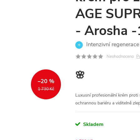
AGE SUPRE
- Arosha 
Intenzivní regenerace 
P
Neohodnoceno
🌸
–20 %
1 730 Kč
Luxusní profesionální krém proti st
ochrannou bariéru a viditelně zlep
Skladem