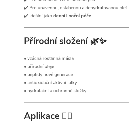
✔️ Pro unavenou, oslabenou a dehydratovanou pleť
✔️ Ideální jako
denní i noční péče
Přírodní složení
🌿✨
• vzácná rostlinná másla
• přírodní oleje
• peptidy nové generace
• antioxidační aktivní látky
• hydratační a ochranné složky
Aplikace
💆‍♀️