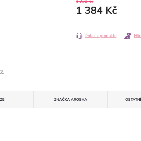
1 730 Kč
1 384 Kč
Měrná
cena:
Dotaz k produktu
Hlí
č.
ZE
ZNAČKA
AROSHA
OSTATN