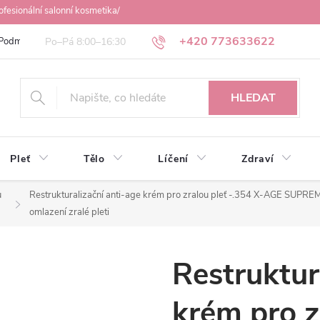
ofesionální salonní kosmetika/
+420 773633622
Podmínky ochrany osobních údajů
Obchodní podmínky
Osobní odbě
HLEDAT
Pleť
Tělo
Líčení
Zdraví
u
Restrukturalizační anti-age krém pro zralou pleť -.354 X-AGE SUPRE
omlazení zralé pleti
Restruktur
krém pro z