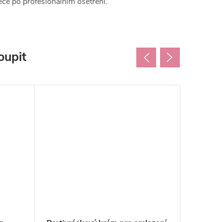
éče po profesionálním ošetření.
oupit