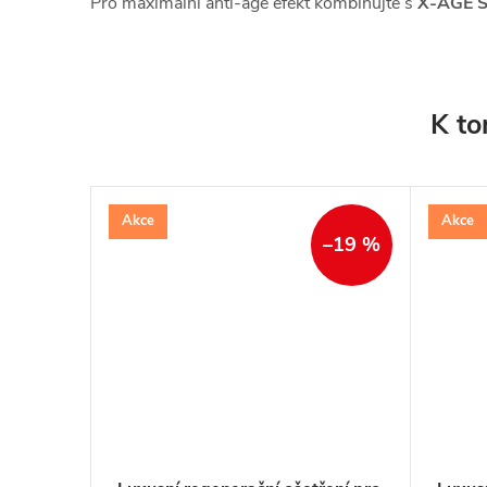
Pro maximální anti-age efekt kombinujte s
X-AGE S
K to
Akce
Akce
–19 %