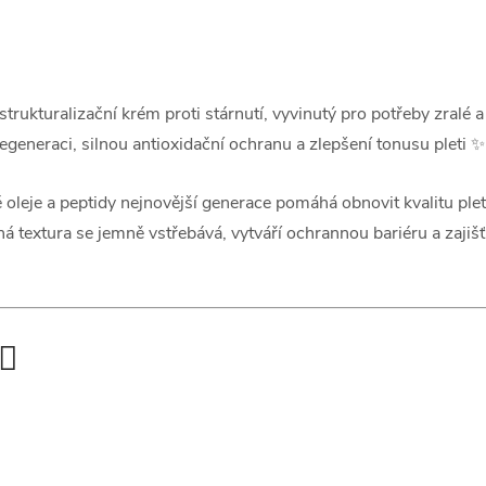
uralizační krém proti stárnutí, vyvinutý pro potřeby zralé a n
egeneraci, silnou antioxidační ochranu a zlepšení tonusu pleti ✨
leje a peptidy nejnovější generace pomáhá obnovit kvalitu pleti,
textura se jemně vstřebává, vytváří ochrannou bariéru a zajišť
♀️