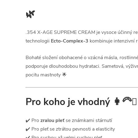
🌿
.354 X-AGE SUPREME CREAM je vysoce účinný restrukt
technologii
Ecto-Complex-3
kombinuje intenzivní r
Bohaté složení obohacené o vzácná másla, rostlinné o
podporuje dlouhodobou hydrataci. Sametová, výživná 
pocitu mastnoty 🌟
Pro koho je vhodný
👩‍🦳💆‍
✔️ Pro
zralou pleť
se známkami stárnutí
✔️ Pro pleť se ztrátou pevnosti a elasticity
✔️ Pro suchou až velmi suchou pleť