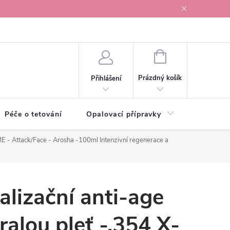
r v Ostravě
NÁKUPNÍ
KOŠÍK
Prázdný košík
Přihlášení
Péče o tetování
Opalovací přípravky
Vonné s
ME - Attack/Face - Arosha -100ml
Intenzivní regenerace a
alizační anti-age
ralou pleť -.354 X-