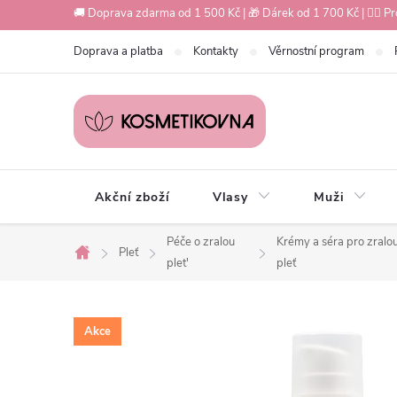
Přejít
🚚 Doprava zdarma od 1 500 Kč | 🎁 Dárek od 1 700 Kč | 💇‍♀️ Pr
na
Doprava a platba
Kontakty
Věrnostní program
obsah
Akční zboží
Vlasy
Muži
Péče o zralou
Krémy a séra pro zralo
Pleť
Domů
plet'
pleť
Akce