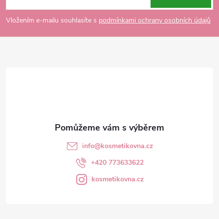
p
Vložením e-mailu souhlasíte s
podmínkami ochrany osobních údajů
a
t
í
info
@
kosmetikovna.cz
+420 773633622
kosmetikovna.cz