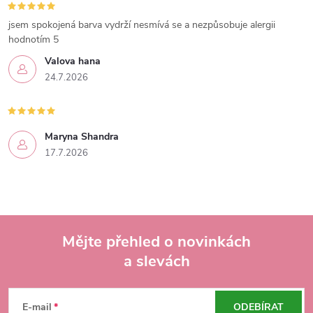
jsem spokojená barva vydrží nesmívá se a nezpůsobuje alergii
hodnotím 5
Valova hana
24.7.2026
Maryna Shandra
17.7.2026
Mějte přehled o novinkách
a slevách
Z
á
E-mail
ODEBÍRAT