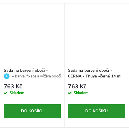
Sada na barvení obočí -
Sada na barvení obočí -
BLONDY - Thuya -světle
ČERNÁ - Thuya -černá 14 ml
– barva, fixace a výživa obočí
hnědá 14 ml ,béžovo šedá 14
,černo modrá 14 ml , kysličník
763 Kč
763 Kč
ml , Kysličník v krému 50 ml
60 ml
Skladem
Skladem
DO KOŠÍKU
DO KOŠÍKU