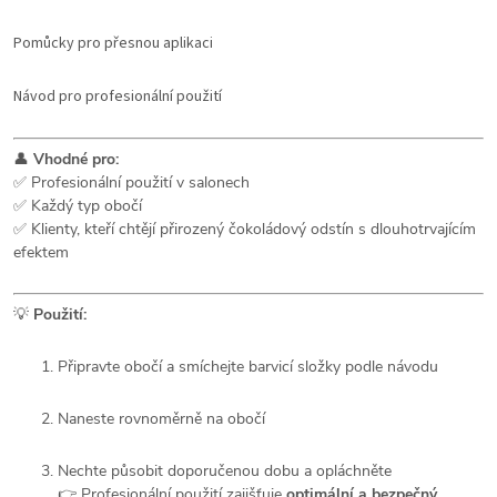
Pomůcky pro přesnou aplikaci
Návod pro profesionální použití
👤
Vhodné pro:
✅ Profesionální použití v salonech
✅ Každý typ obočí
✅ Klienty, kteří chtějí přirozený čokoládový odstín s dlouhotrvajícím
efektem
💡
Použití:
Připravte obočí a smíchejte barvicí složky podle návodu
Naneste rovnoměrně na obočí
Nechte působit doporučenou dobu a opláchněte
👉 Profesionální použití zajišťuje
optimální a bezpečný