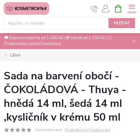
Přejít
NÁKUPNÍ
na
KOŠÍK
obsah
HLEDAT
🚚 Doprava zdarma od 1 500 Kč | 🎁 Dárek od 1 700 Kč | 💇‍♀️
Profesionální salonní kosmetika/
Líčení
Sada na barvení obočí -
ČOKOLÁDOVÁ - Thuya -
hnědá 14 ml, šedá 14 ml
,kysličník v krému 50 ml
Podrobnosti hodnocení
Neohodnoceno