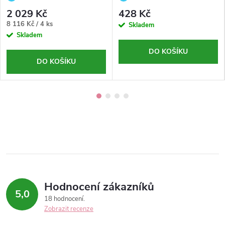
laminaci obočí pro perfektní tvar a
zářivý finish
2 029 Kč
428 Kč
fixaci ✨
Měrná
8 116 Kč / 4 ks
Skladem
cena:
Skladem
DO KOŠÍKU
DO KOŠÍKU
Hodnocení zákazníků
5,0
18 hodnocení
Zobrazit recenze