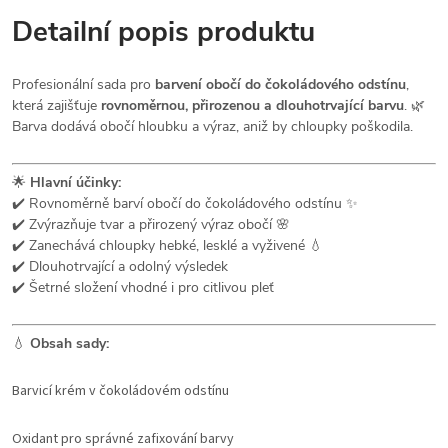
Detailní popis produktu
Profesionální sada pro
barvení obočí do čokoládového odstínu
,
která zajišťuje
rovnoměrnou, přirozenou a dlouhotrvající barvu
. 🌿
Barva dodává obočí hloubku a výraz, aniž by chloupky poškodila.
🌟
Hlavní účinky:
✔️ Rovnoměrně barví obočí do čokoládového odstínu ✨
✔️ Zvýrazňuje tvar a přirozený výraz obočí 🌸
✔️ Zanechává chloupky hebké, lesklé a vyživené 💧
✔️ Dlouhotrvající a odolný výsledek
✔️ Šetrné složení vhodné i pro citlivou pleť
💧
Obsah sady:
Barvicí krém v čokoládovém odstínu
Oxidant pro správné zafixování barvy