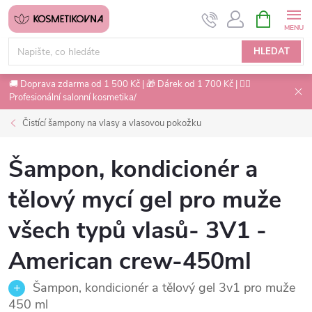
Přejít
NÁKUPNÍ
na
KOŠÍK
obsah
HLEDAT
🚚 Doprava zdarma od 1 500 Kč | 🎁 Dárek od 1 700 Kč | 💇‍♀️
Profesionální salonní kosmetika/
Čistící šampony na vlasy a vlasovou pokožku
Šampon, kondicionér a
tělový mycí gel pro muže
všech typů vlasů- 3V1 -
American crew-450ml
Šampon, kondicionér a tělový gel 3v1 pro muže
450 ml