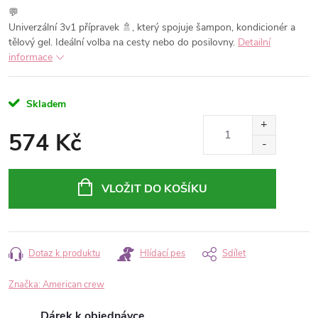
💬
Univerzální 3v1 přípravek 🚿, který spojuje šampon, kondicionér a
tělový gel. Ideální volba na cesty nebo do posilovny.
Detailní
informace
Skladem
574 Kč
Měrná
cena:
VLOŽIT DO KOŠÍKU
Dotaz k produktu
Hlídací pes
Sdílet
Značka:
American crew
Dárek k objednávce