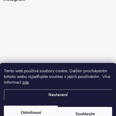
Tento web používá soubory cookie. Dalším procházením
tohoto webu vyjadřujete souhlas s jejich používáním.. Více
informací
zde
.
Sledovat na Instagramu
Nastavení
Copyright 2026
Kosmetikovna
. Všechna práva vyhrazena.
Odmítnout
Souhlasím