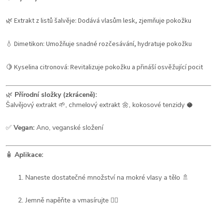
🌿 Extrakt z listů šalvěje: Dodává vlasům lesk, zjemňuje pokožku
💧 Dimetikon: Umožňuje snadné rozčesávání, hydratuje pokožku
🍋 Kyselina citronová: Revitalizuje pokožku a přináší osvěžující pocit
🌿
Přírodní složky (zkráceně):
Šalvějový extrakt 🌱, chmelový extrakt 🌼, kokosové tenzidy 🥥
✅
Vegan:
Ano, veganské složení
🧴
Aplikace:
Naneste dostatečné množství na mokré vlasy a tělo 🚿
Jemně napěňte a vmasírujte 💆‍♂️