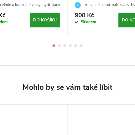
-EKSPERIENCE -Revlon
vlasy-EKSPERIENCE CURL
 vlnité a kudrnaté vlasy, hydratace
pro vlnité a kudrnaté vlasy, h
ssional-200ml
Revlon Professional-200m
a definice kudrn
Kč
908 Kč
DO KOŠÍKU
DO KO
adem
Skladem