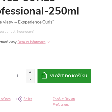
ofessional-250ml
vlasy – Eksperience Curls“
odrobnosti hodnocení
rnaté vlasy
Detailní informace
VLOŽIT DO KOŠÍKU
dací pes
Sdílet
Značka:
Revlon
Professional