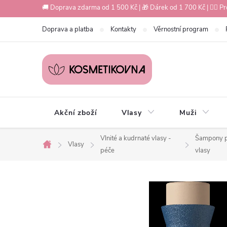
Přejít
🚚 Doprava zdarma od 1 500 Kč | 🎁 Dárek od 1 700 Kč | 💇‍♀️ Pr
na
Doprava a platba
Kontakty
Věrnostní program
obsah
Akční zboží
Vlasy
Muži
Vlnité a kudrnaté vlasy -
Šampony p
Vlasy
Domů
péče
vlasy