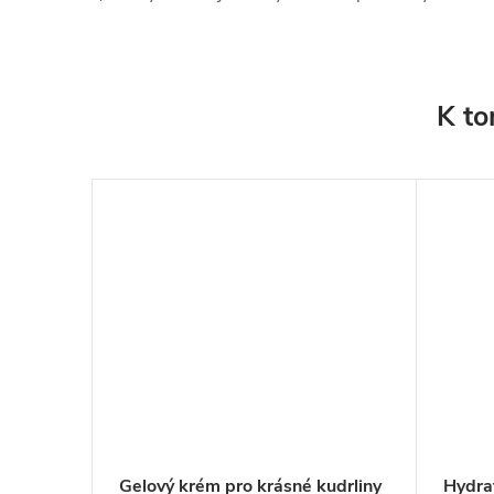
K to
 a
Gelový krém pro krásné kudrliny
Hydrat