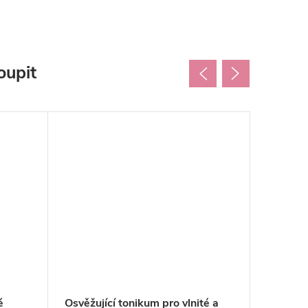
oupit
é
Osvěžující tonikum pro vlnité a
Hydratač