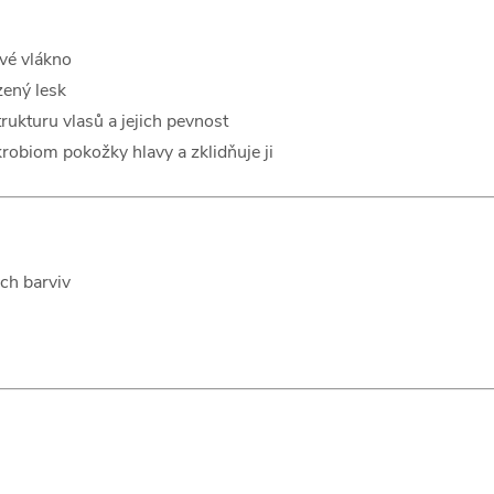
ové vlákno
zený lesk
rukturu vlasů a jejich pevnost
obiom pokožky hlavy a zklidňuje ji
ých barviv