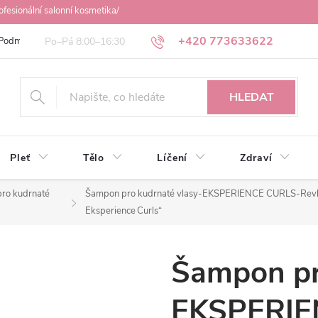
ofesionální salonní kosmetika/
+420 773633622
Podmínky ochrany osobních údajů
Obchodní podmínky
Osobní odbě
HLEDAT
Pleť
Tělo
Líčení
Zdraví
ro kudrnaté
Šampon pro kudrnaté vlasy-EKSPERIENCE CURLS-Revl
Eksperience Curls“
Šampon pr
EKSPERIE