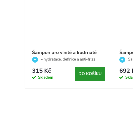
ampon
Šampon pro vlnité a kudrnaté
Šampo
-EQUAVE-
vlasy - Echosline - 300 ml
vlasy 
– hydratace, definice a anti-frizz
Šam
ml
efekt
950m
definice
315 Kč
692 
KOŠÍKU
DO KOŠÍKU
Skladem
Skl