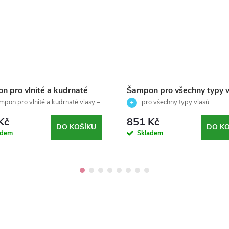
n pro vlnité a kudrnaté
Šampon pro všechny typy v
-Curego curly- AlterEgo -
UNIQ ONE-Revlon Professi
pon pro vlnité a kudrnaté vlasy –
pro všechny typy vlasů
l
, hydratace a hebkost vln
490ml
Kč
851 Kč
DO KOŠÍKU
DO KO
adem
Skladem