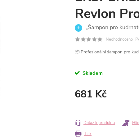
Revlon Pr
„Šampon pro kudrnaté 
P
Neohodnoceno
📦 Profesionální šampon pro kud
Skladem
681 Kč
Měrná
cena:
Dotaz k produktu
Hlí
Tisk