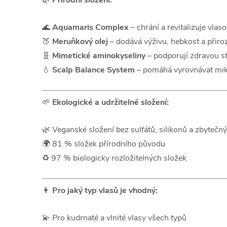
🌊
Aquamaris Complex
– chrání a revitalizuje vlas
🍑
Meruňkový olej
– dodává výživu, hebkost a přiro
🧬
Mimetické aminokyseliny
– podporují zdravou st
💧
Scalp Balance System
– pomáhá vyrovnávat mikr
🌱
Ekologické a udržitelné složení:
🌿 Veganské složení bez sulfátů, silikonů a zbytečn
🌍 81 % složek přírodního původu
♻️ 97 % biologicky rozložitelných složek
👩
Pro jaký typ vlasů je vhodný:
💫 Pro kudrnaté a vlnité vlasy všech typů