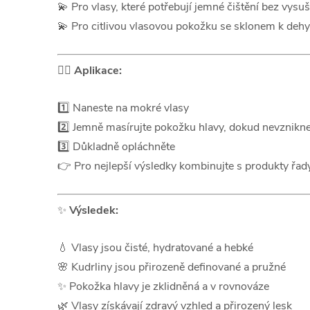
💫 Pro vlasy, které potřebují jemné čištění bez vysu
💫 Pro citlivou vlasovou pokožku se sklonem k dehy
💆‍♀️
Aplikace:
1️⃣ Naneste na mokré vlasy
2️⃣ Jemně masírujte pokožku hlavy, dokud nevznikn
3️⃣ Důkladně opláchněte
👉 Pro nejlepší výsledky kombinujte s produkty řad
✨
Výsledek:
💧 Vlasy jsou čisté, hydratované a hebké
🌸 Kudrliny jsou přirozeně definované a pružné
✨ Pokožka hlavy je zklidněná a v rovnováze
🌿 Vlasy získávají zdravý vzhled a přirozený lesk