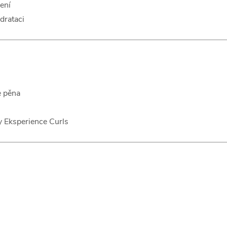
šení
drataci
e pěna
y Eksperience Curls