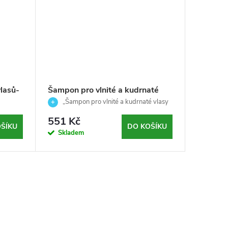
lasů-
Šampon pro vlnité a kudrnaté
Šampon 
onal-
vlasy-RE/START Curls -Revlon
vlasy - 
„Šampon pro vlnité a kudrnaté vlasy
Šampo
Professional-250ml
– RE/START“
1000 ml
551 Kč
590 K
ŠÍKU
DO KOŠÍKU
Skladem
Sklad