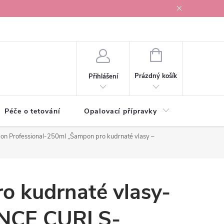
r v Ostravě
NÁKUPNÍ
KOŠÍK
Prázdný košík
Přihlášení
Péče o tetování
Opalovací přípravky
Vonné s
on Professional-250ml
„Šampon pro kudrnaté vlasy –
o kudrnaté vlasy-
NCE CURLS-