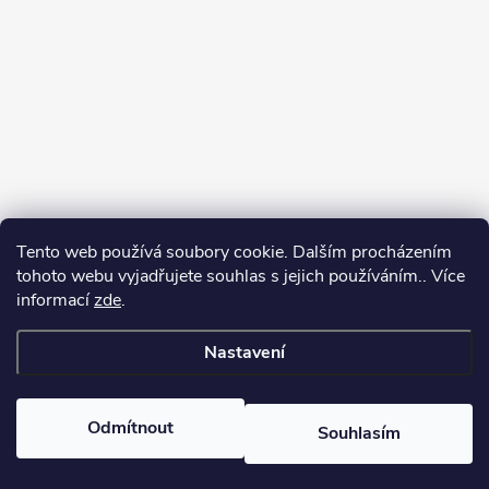
Tento web používá soubory cookie. Dalším procházením
tohoto webu vyjadřujete souhlas s jejich používáním.. Více
informací
zde
.
Sledovat na Instagramu
Nastavení
Copyright 2026
Kosmetikovna
. Všechna práva vyhrazena.
Odmítnout
Souhlasím
Vytvořil Shoptet