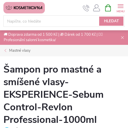
Přejít
NÁKUPNÍ
na
KOŠÍK
obsah
HLEDAT
🚚 Doprava zdarma od 1 500 Kč | 🎁 Dárek od 1 700 Kč | 💇‍♀️
Profesionální salonní kosmetika/
Mastné vlasy
Šampon pro mastné a
smíšené vlasy-
EKSPERIENCE-Sebum
Control-Revlon
Professional-1000ml