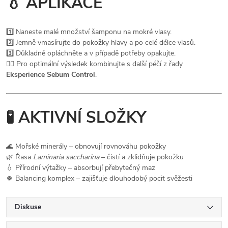
💧
APLIKACE
1️⃣ Naneste malé množství šamponu na mokré vlasy.
2️⃣ Jemně vmasírujte do pokožky hlavy a po celé délce vlasů.
3️⃣ Důkladně opláchněte a v případě potřeby opakujte.
💆‍♀️ Pro optimální výsledek kombinujte s další péčí z řady
Eksperience Sebum Control
.
🧪
AKTIVNÍ SLOŽKY
🌊 Mořské minerály – obnovují rovnováhu pokožky
🌿 Řasa
Laminaria saccharina
– čistí a zklidňuje pokožku
💧 Přírodní výtažky – absorbují přebytečný maz
🍀 Balancing komplex – zajišťuje dlouhodobý pocit svěžesti
Diskuse