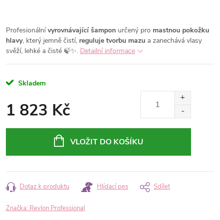
Profesionální
vyrovnávající šampon
určený pro
mastnou pokožku
hlavy
, který jemně čistí,
reguluje tvorbu mazu
a zanechává vlasy
svěží, lehké a čisté 🍃✨.
Detailní informace
Skladem
1 823 Kč
Měrná
cena:
VLOŽIT DO KOŠÍKU
Dotaz k produktu
Hlídací pes
Sdílet
Značka:
Revlon Professional