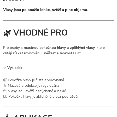
Vlasy jsou po použití lehké, svěží a plné objemu.
🌿
VHODNÉ PRO
Pro osoby s
mastnou pokožkou hlavy a zplihlými vlasy
, které
chtějí
získat rovnováhu, svěžest a lehkost
💆‍♀️🌱.
✨
Výsledek:
🍃 Pokožka hlavy je čistá a vyrovnaná
💧 Mazová produkce je regulována
🌸 Vlasy jsou svěží, nadýchané a lesklé
💆‍♀️ Pokožka hlavy je zklidněná a bez podráždění