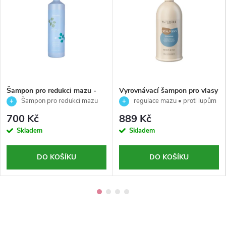
Šampon pro redukci mazu -
Vyrovnávací šampon pro vlasy
Balance - Echosline - 1000 ml
s nadbytkem kožního mazu a
Šampon pro redukci mazu
regulace mazu • proti lupům
lupů - Scalpego Balancing -
1000 ml
• zklidnění pokožky • 950 ml 💚
700 Kč
889 Kč
AlterEgo - 950ml
Skladem
Skladem
DO KOŠÍKU
DO KOŠÍKU