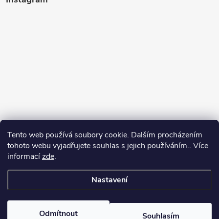
Tento web používá soubory cookie. Dalším procházením
tohoto webu vyjadřujete souhlas s jejich používáním.. Více
informací
zde
.
Sledovat na Instagramu
Nastavení
Copyright 2026
Kosmetikovna
. Všechna práva vyhrazena.
Odmítnout
Souhlasím