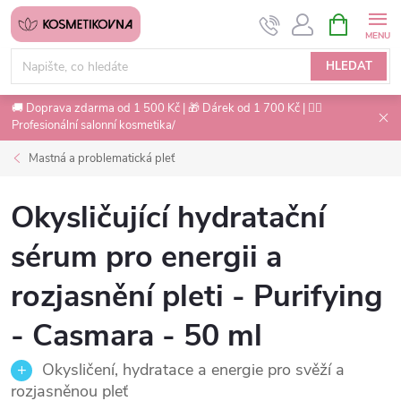
Přejít
NÁKUPNÍ
na
KOŠÍK
obsah
HLEDAT
🚚 Doprava zdarma od 1 500 Kč | 🎁 Dárek od 1 700 Kč | 💇‍♀️
Profesionální salonní kosmetika/
Mastná a problematická pleť
Okysličující hydratační
sérum pro energii a
rozjasnění pleti - Purifying
- Casmara - 50 ml
Okysličení, hydratace a energie pro svěží a
rozjasněnou pleť