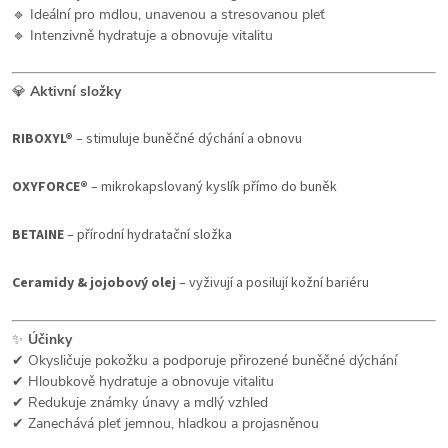
🔹 Ideální pro mdlou, unavenou a stresovanou pleť
🔹 Intenzivně hydratuje a obnovuje vitalitu
💎
Aktivní složky
RIBOXYL®
– stimuluje buněčné dýchání a obnovu
OXYFORCE®
– mikrokapslovaný kyslík přímo do buněk
BETAINE
– přírodní hydratační složka
Ceramidy & jojobový olej
– vyživují a posilují kožní bariéru
✨
Účinky
✔ Okysličuje pokožku a podporuje přirozené buněčné dýchání
✔ Hloubkově hydratuje a obnovuje vitalitu
✔ Redukuje známky únavy a mdlý vzhled
✔ Zanechává pleť jemnou, hladkou a projasněnou