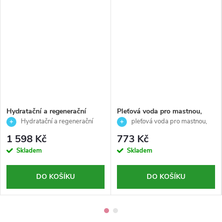
Hydratační a regenerační
Pleťová voda pro mastnou,
pleťové sérum .703 -
problematickou a aknózní pleť
Hydratační a regenerační
pleťová voda pro mastnou,
Restore/Face - Arosha - 30 ml
- Phyto Lotion - Décaar -
pleťové sérum
problematickou a aknózní pleť ✨
1 598 Kč
773 Kč
150ml
Skladem
Skladem
DO KOŠÍKU
DO KOŠÍKU