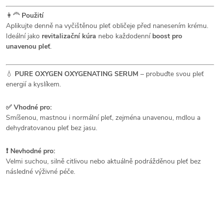
👩‍🦰
Použití
Aplikujte denně na vyčištěnou pleť obličeje před nanesením krému.
Ideální jako
revitalizační kúra
nebo každodenní
boost pro
unavenou pleť
.
💧
PURE OXYGEN OXYGENATING SERUM
– probuďte svou pleť
energií a kyslíkem.
✅ Vhodné pro:
Smíšenou, mastnou i normální pleť, zejména unavenou, mdlou a
dehydratovanou pleť bez jasu.
❗ Nevhodné pro:
Velmi suchou, silně citlivou nebo aktuálně podrážděnou pleť bez
následné výživné péče.