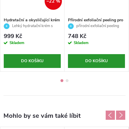
–22 %
Hydratační a okysličující krém
Přírodní exfoliační peeling pro
- Purifying - Casmara - 50ml
normální a mastnou pleť -
Lehký hydratační krém s
přírodní exfoliační peeling
Natural Exfoliation Scrub -
okysličujícím a čisticím účinkem
pro normální a mastnou pleť
999 Kč
748 Kč
Décaar - 50ml
pro smíšenou a mastnou pleť
Skladem
Skladem
DO KOŠÍKU
DO KOŠÍKU