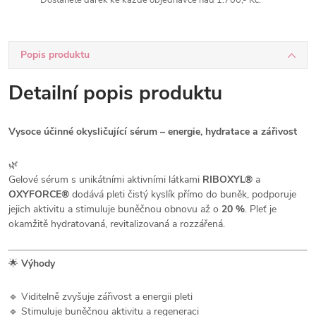
Dostanete dárek ke každé objednávce nad 1.700,- Kč.
Popis produktu
Detailní popis produktu
Vysoce účinné okysličující sérum – energie, hydratace a zářivost
🌿
Gelové sérum s unikátními aktivními látkami
RIBOXYL®
a
OXYFORCE®
dodává pleti čistý kyslík přímo do buněk, podporuje
jejich aktivitu a stimuluje buněčnou obnovu až o
20 %
. Pleť je
okamžitě hydratovaná, revitalizovaná a rozzářená.
🌟
Výhody
🔹 Viditelně zvyšuje zářivost a energii pleti
🔹 Stimuluje buněčnou aktivitu a regeneraci