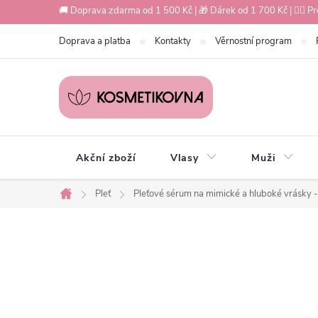
Přejít
🚚 Doprava zdarma od 1 500 Kč | 🎁 Dárek od 1 700 Kč | 💇‍♀️ Pr
na
Doprava a platba
Kontakty
Věrnostní program
obsah
Akční zboží
Vlasy
Muži
Pleť
Pleťové sérum na mimické a hluboké vrásky -
Domů