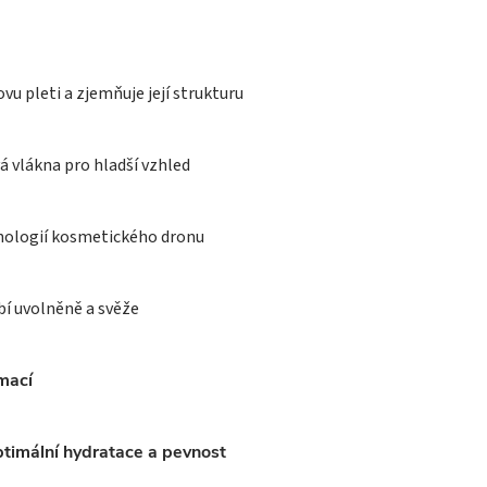
u pleti a zjemňuje její strukturu
á vlákna pro hladší vzhled
hnologií kosmetického dronu
bí uvolněně a svěže
emací
ptimální hydratace a pevnost