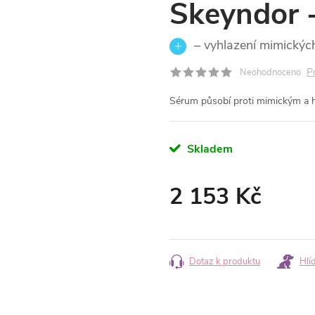
Skeyndor 
– vyhlazení mimických
P
Neohodnoceno
Sérum působí proti mimickým a 
Skladem
2 153 Kč
Měrná
cena:
Dotaz k produktu
Hlí