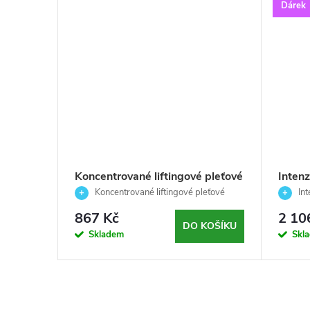
Dárek
j a krk
Koncentrované liftingové pleťové
Intenz
pleť -
sérum v ampulích - Options-
protiv
 krku
Koncentrované liftingové pleťové
Int
50ml
Germaine de Capuccini - 5x1 ml
sérum
Timex
pleťové
867 Kč
2 10
Germa
KOŠÍKU
DO KOŠÍKU
Skladem
Skl