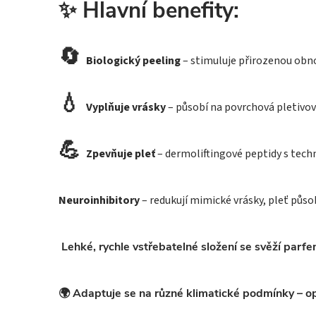
✨ Hlavní benefity:
🔄
Biologický peeling
– stimuluje přirozenou obnov
💧
Vyplňuje vrásky
– působí na povrchová pletivov
💪
Zpevňuje pleť
– dermoliftingové peptidy s tec
Neuroinhibitory
– redukují mimické vrásky, pleť půso
Lehké, rychle vstřebatelné složení se svěží parf
🌍 Adaptuje se na různé klimatické podmínky – o