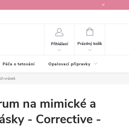
r v Ostravě
NÁKUPNÍ
KOŠÍK
Prázdný košík
Přihlášení
Péče o tetování
Opalovací přípravky
Vonné s
ých vrásek
érum na mimické a
ásky - Corrective -