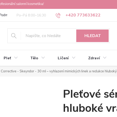
ofesionální salonní kosmetika/
+420 773633622
Podmínky ochrany osobních údajů
Obchodní podmínky
Osobní odbě
HLEDAT
Pleť
Tělo
Líčení
Zdraví
 Corrective - Skeyndor - 30 ml
– vyhlazení mimických linek a redukce hlubok
Pleťové s
hluboké vr