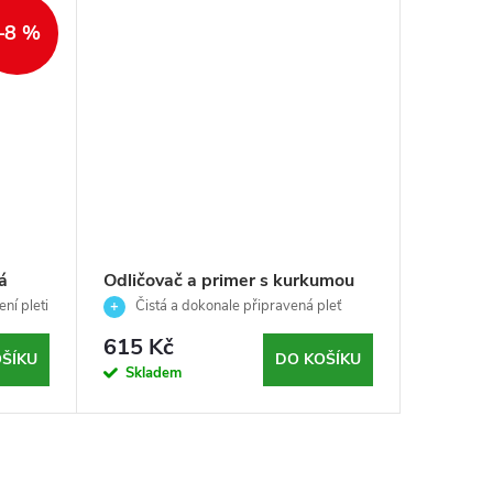
–8 %
á
Odličovač a primer s kurkumou
Korekčn
-
pro čistou a rozjasněnou pleť -
pigment
ní pleti
Čistá a dokonale připravená pleť
korek
Thuya - 200ml
Timexpe
skvrnám s
615 Kč
1 680
Capucci
ŠÍKU
DO KOŠÍKU
Skladem
Sklad