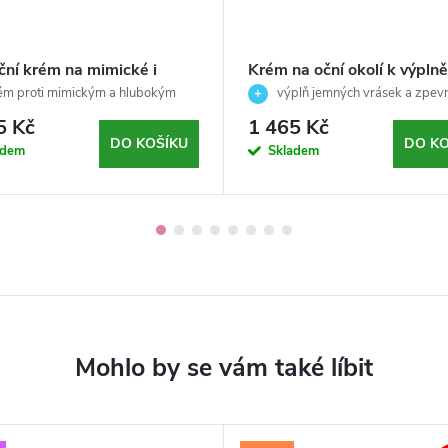
ční krém na mimické i
Krém na oční okolí k výplně
é vrásky v okolí rtů -
vrásek - Corrective - Skeyn
m proti mimickým a hlubokým
výplň jemných vrásek a zpev
tive - Skeyndor - 10 ml
 kolem rtů, pro vyhlazenou a
15 ml
očního okolí
5 Kč
1 465 Kč
pleť
DO KOŠÍKU
DO KO
adem
Skladem