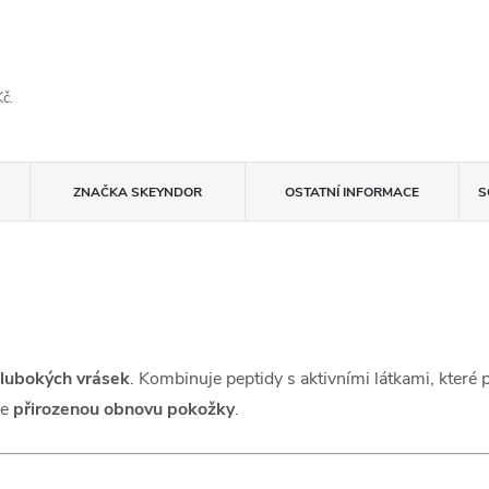
č.
ZNAČKA
SKEYNDOR
OSTATNÍ INFORMACE
S
hlubokých vrásek
. Kombinuje peptidy s aktivními látkami, které 
je
přirozenou obnovu pokožky
.