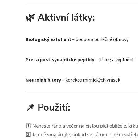
🌿 Aktivní látky:
Biologický exfoliant
– podpora buněčné obnovy
Pre- a post-synaptické peptidy
– lifting a vyplnění
Neuroinhibitory
– korekce mimických vrásek
📌 Použití:
1️⃣ Naneste ráno a večer na čistou pleť obličeje, krk
2️⃣ Jemně vmasírujte, dokud se sérum plně nevstřeb