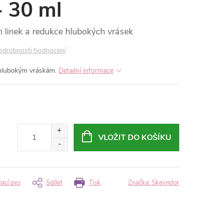
- 30 ml
 linek a redukce hlubokých vrásek
odrobnosti hodnocení
hlubokým vráskám.
Detailní informace
VLOŽIT DO KOŠÍKU
dací pes
Sdílet
Tisk
Značka:
Skeyndor