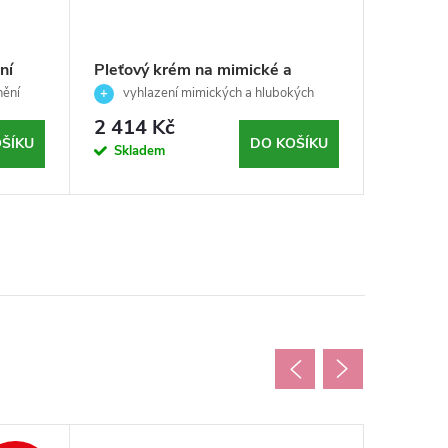
ní
Pleťový krém na mimické a
Omlazuj
dor -
hluboké vrásky pro zralou,
pro zralo
nění
vyhlazení mimických a hlubokých
Inten
suchou a unavenou pleť -
vrásek
Casmara
otokům a 
2 414 Kč
2 282
Corrective - Skeyndor - 50 ml
ŠÍKU
DO KOŠÍKU
Skladem
Sklad