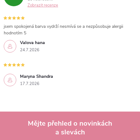
Zobrazit recenze
jsem spokojená barva vydrží nesmívá se a nezpůsobuje alergii
hodnotím 5
Valova hana
24.7.2026
Maryna Shandra
17.7.2026
Mějte přehled o novinkách
a slevách
Z