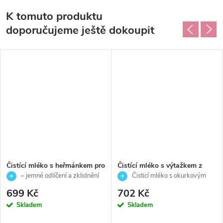
K tomuto produktu
doporučujeme ještě dokoupit
Čistící mléko s heřmánkem pro
Čistící mléko s výtažkem z
všechny typy pleťi - Essential –
okurky pro mastnou až
– jemné odlíčení a zklidnění
Čisticí mléko s okurkovým
Skeyndor - 250 ml
smíšenou pleť - Essential -
pleti
extraktem pro svěží, čistou a
699 Kč
702 Kč
Skeyndor - 250 ml
zmatněnou pleť
Skladem
Skladem