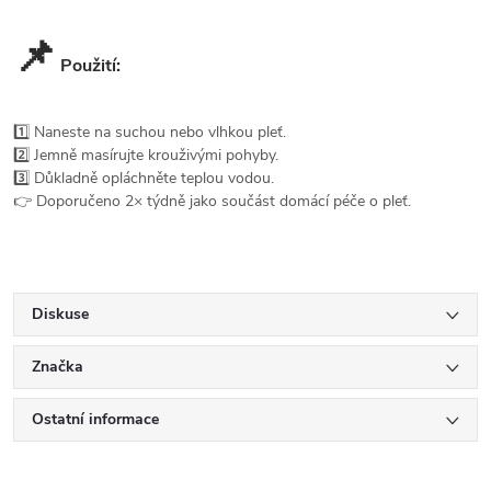
📌
Použití:
1️⃣ Naneste na suchou nebo vlhkou pleť.
2️⃣ Jemně masírujte krouživými pohyby.
3️⃣ Důkladně opláchněte teplou vodou.
👉 Doporučeno 2× týdně jako součást domácí péče o pleť.
Diskuse
Značka
Ostatní informace