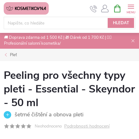
Přejít
NÁKUPNÍ
na
KOŠÍK
obsah
HLEDAT
🚚 Doprava zdarma od 1 500 Kč | 🎁 Dárek od 1 700 Kč | 💇‍♀️
Profesionální salonní kosmetika/
Pleť
Peeling pro všechny typy
pleti - Essential - Skeyndor
- 50 ml
šetrné čištění a obnova pleti
Podrobnosti hodnocení
Neohodnoceno