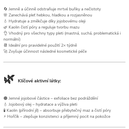
🔄 Jemně a účinně odstraňuje mrtvé buňky a nečistoty
🌸 Zanechává pleť hebkou, hladkou a rozjasněnou
💧 Hydratuje a změkčuje díky jojobovému oleji
🌿 Kaolin čistí póry a reguluje tvorbu mazu
👌 Vhodný pro všechny typy pleti (mastná, suchá, problematická i
normální)
📆 Ideální pro pravidelné použití 2× týdně
🚀 Zvyšuje účinnost následné kosmetické péče
🌿
Klíčové aktivní látky:
🟠 Jemné jojobové částice – exfoliace bez podráždění
💧 Jojobový olej – hydratace a výživa pleti
🧪 Kaolin (přírodní jíl) – absorbuje přebytečný maz a čistí póry
⚡ Hořčík – zlepšuje konzistenci a příjemný pocit na pokožce