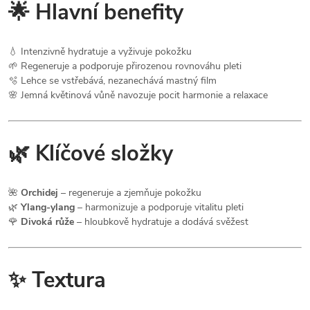
🌟 Hlavní benefity
💧 Intenzivně hydratuje a vyživuje pokožku
🌱 Regeneruje a podporuje přirozenou rovnováhu pleti
🫧 Lehce se vstřebává, nezanechává mastný film
🌸 Jemná květinová vůně navozuje pocit harmonie a relaxace
🌿 Klíčové složky
🌺
Orchidej
– regeneruje a zjemňuje pokožku
🌿
Ylang-ylang
– harmonizuje a podporuje vitalitu pleti
🌹
Divoká růže
– hloubkově hydratuje a dodává svěžest
✨ Textura