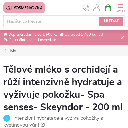
Přejít
NÁKUPNÍ
na
KOŠÍK
obsah
HLEDAT
🚚 Doprava zdarma od 1 500 Kč | 🎁 Dárek od 1 700 Kč | 💇‍♀️
Profesionální salonní kosmetika/
Tělo
Tělové mléko s orchidejí a
růží intenzivně hydratuje a
vyživuje pokožku- Spa
senses- Skeyndor - 200 ml
intenzivní hydratace a výživa pokožky s
květinovou vůní 🌸