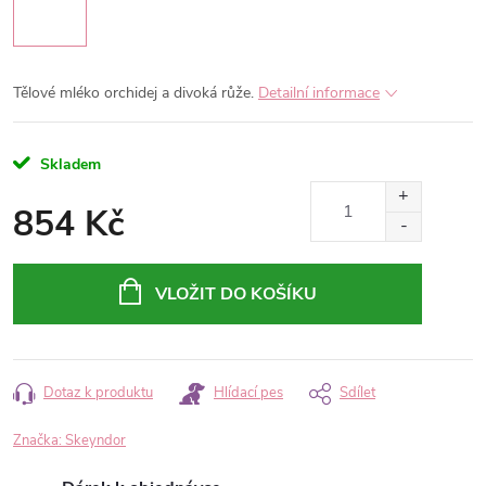
Tělové mléko orchidej a divoká růže.
Detailní informace
Skladem
854 Kč
Měrná
cena:
VLOŽIT DO KOŠÍKU
Dotaz k produktu
Hlídací pes
Sdílet
Značka:
Skeyndor